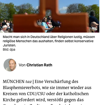
berlin
nord
wahrheit
verlag
Macht man sich in Deutschland über Religionen lustig, müssen
verlag
religiöse Menschen das aushalten, finden selbst konservative
Juristen.
Bild: dpa
veranstaltungen
shop
Von
Christian Rath
fragen & hilfe
unterstützen
MÜNCHEN
taz
|
Eine Verschärfung des
Blasphemieverbots, wie sie immer wieder aus
abo
Kreisen von CDU/CSU oder der katholischen
genossenschaft
Kirche gefordert wird, verstößt gegen das