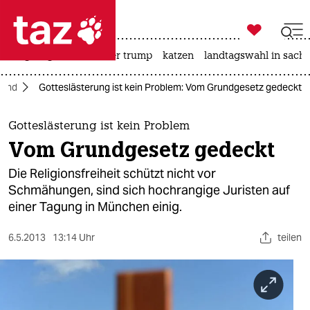

taz zahl ich
bergsteigen
usa unter trump
katzen
landtagswahl in sachs

taz zahl ich
land
Gotteslästerung ist kein Problem: Vom Grundgesetz gedeckt
taz zahl ich
themen
Gotteslästerung ist kein Problem
Vom Grundgesetz gedeckt
politik
Die Religionsfreiheit schützt nicht vor
öko
Schmähungen, sind sich hochrangige Juristen auf
einer Tagung in München einig.
gesellschaft
6.5.2013
13:14 Uhr
teilen
kultur
sport