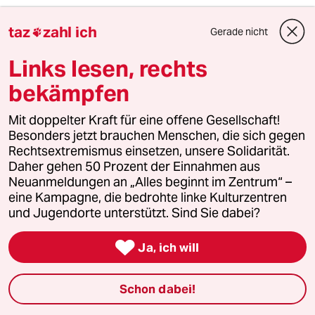
alter Rammler
AR
taz
zahl ich
Gerade nicht

06.05.2013
,
14:45 Uhr
Ja, bitte weiter so!
Links lesen, rechts
bekämpfen
GegenExtremisten
G
Mit doppelter Kraft für eine offene Gesellschaft!
06.05.2013
,
14:35 Uhr
Besonders jetzt brauchen Menschen, die sich gegen
Auf diese windige Aussage wird die TAZ wohl
Rechtsextremismus einsetzen, unsere Solidarität.
von jetzt an berufen, bei ihem Kreuzzug gegen
Daher gehen 50 Prozent der Einnahmen aus
das Christen, Tradition und Kultur in diesem
Neuanmeldungen an „Alles beginnt im Zentrum“ –
Land.
eine Kampagne, die bedrohte linke Kulturzentren
und Jugendorte unterstützt. Sind Sie dabei?

Ja, ich will
ZH1006
Z
06.05.2013
,
13:55 Uhr
"leicht entzündliche Muslime" und "duldsame
Schon dabei!
Katholiken", das Rassismus-Bekenntnis aus der