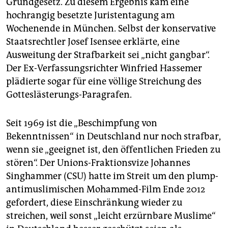
Grundgesetz. Zu diesem Ergebnis kam eine
epaper login
hochrangig besetzte Juristentagung am
Wochenende in München. Selbst der konservative
Staatsrechtler Josef Isensee erklärte, eine
Ausweitung der Strafbarkeit sei „nicht gangbar“.
Der Ex-Verfassungsrichter Winfried Hassemer
plädierte sogar für eine völlige Streichung des
Gotteslästerungs-Paragrafen.
Seit 1969 ist die „Beschimpfung von
Bekenntnissen“ in Deutschland nur noch strafbar,
wenn sie „geeignet ist, den öffentlichen Frieden zu
stören“. Der Unions-Fraktionsvize Johannes
Singhammer (CSU) hatte im Streit um den plump-
antimuslimischen Mohammed-Film Ende 2012
gefordert, diese Einschränkung wieder zu
streichen, weil sonst „leicht erzürnbare Muslime“