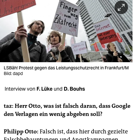
berlin
nord
wahrheit
verlag
verlag
veranstaltungen
LSBäh! Protest gegen das Leistungsschutzrecht in Frankfurt/M
Bild: dapd
shop
Interview von
F. Lüke
und
D. Bouhs
fragen & hilfe
unterstützen
taz: Herr Otto, was ist falsch daran, dass Google
den Verlagen ein wenig abgeben soll?
abo
genossenschaft
Philipp Otto:
Falsch ist, dass hier durch gezielte
Falschbehauptungen und Angstkampagnen