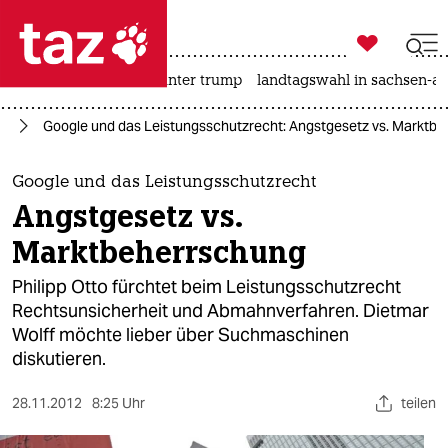

taz zahl ich
nahost-konflikt
usa unter trump
landtagswahl in sachsen-an

taz zahl ich
ie
Google und das Leistungsschutzrecht: Angstgesetz vs. Marktb
taz zahl ich
themen
Google und das Leistungsschutzrecht
Angstgesetz vs.
politik
Marktbeherrschung
öko
Philipp Otto fürchtet beim Leistungsschutzrecht
Rechtsunsicherheit und Abmahnverfahren. Dietmar
gesellschaft
Wolff möchte lieber über Suchmaschinen
diskutieren.
kultur
sport
28.11.2012
8:25 Uhr
teilen