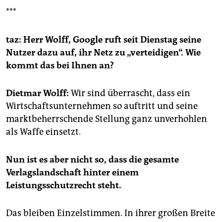
Der Jurist arbeitete bis 1999 für die Fachzeitschrift
***
Recht der Datenverarbeitung. Seit 2007 ist er
Vorstandsvorsitzender der Akademie Berufliche
Bildung der deutschen Zeitungsverlage.
taz: Herr Wolff, Google ruft seit Dienstag seine
Nutzer dazu auf, ihr Netz zu „verteidigen“. Wie
kommt das bei Ihnen an?
Dietmar Wolff:
Wir sind überrascht, dass ein
Wirtschaftsunternehmen so auftritt und seine
marktbeherrschende Stellung ganz unverhohlen
als Waffe einsetzt.
Nun ist es aber nicht so, dass die gesamte
Verlagslandschaft hinter einem
Leistungsschutzrecht steht.
Das bleiben Einzelstimmen. In ihrer großen Breite