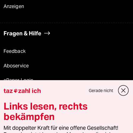
Anzeigen
Fragen & Hilfe
Feedback
Aboservice
ePaper Login
taz
zahl ich
Gerade nicht

Downloads für Abonnierende
Links lesen, rechts
bekämpfen
© 2026 taz Verlags und Vertriebs GmbH
Alle Rechte vorbehalten. Bei rechtlichen Fragen oder für Genehmigungen
Mit doppelter Kraft für eine offene Gesellschaft!
wenden Sie sich bitte an
lizenzen@taz.de