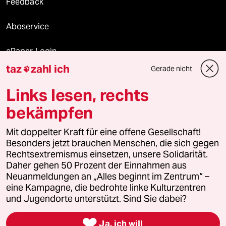
Feedback
Aboservice
ePaper Login
taz
zahl ich
Gerade nicht

Downloads für Abonnierende
Links lesen, rechts
bekämpfen
© 2026 taz Verlags und Vertriebs GmbH
Mit doppelter Kraft für eine offene Gesellschaft!
Alle Rechte vorbehalten. Bei rechtlichen Fragen oder für Genehmigungen
wenden Sie sich bitte an
lizenzen@taz.de
Besonders jetzt brauchen Menschen, die sich gegen
Rechtsextremismus einsetzen, unsere Solidarität.
Daher gehen 50 Prozent der Einnahmen aus
Feedback
Redaktionsstatut
Kommune-Richtlinien
KI-
Neuanmeldungen an „Alles beginnt im Zentrum“ –
eine Kampagne, die bedrohte linke Kulturzentren
Leitlinie
Informant
Datenschutz
Impressum
AGB
und Jugendorte unterstützt. Sind Sie dabei?
Seitenwende
Einwilligungen widerrufen (Ads)

Ja, ich will