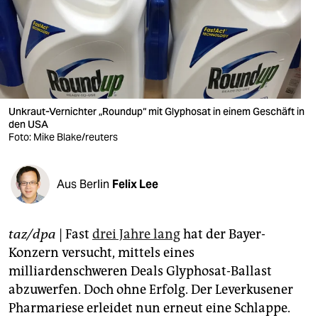
berlin
nord
wahrheit
verlag
Unkraut-Vernichter „Roundup“ mit Glyphosat in einem Geschäft in
verlag
den USA
Foto: Mike Blake/reuters
veranstaltungen
shop
Aus Berlin
Felix Lee
fragen & hilfe
taz/dpa
| Fast
drei Jahre lang
hat der Bayer-
unterstützen
Konzern versucht, mittels eines
abo
milliardenschweren Deals Glyphosat-Ballast
abzuwerfen. Doch ohne Erfolg. Der Leverkusener
genossenschaft
Pharmariese erleidet nun erneut eine Schlappe.