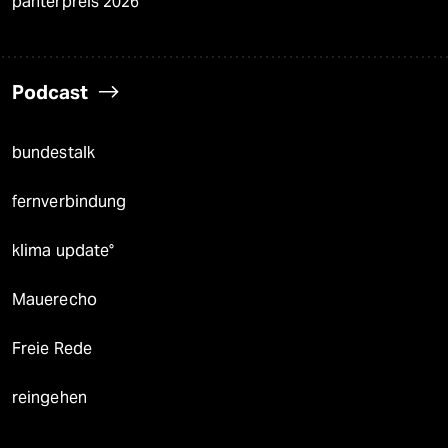
panterpreis 2026
Podcast
bundestalk
fernverbindung
klima update°
Mauerecho
Freie Rede
reingehen