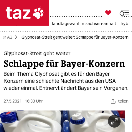

taz zahl ich
niedrigwasser
rente
landtagswahl in sachsen-anhalt
hybri

taz zahl ich
yer AG
Glyphosat-Streit geht weiter: Schlappe für Bayer-Konzern
taz zahl ich
themen
Glyphosat-Streit geht weiter
Schlappe für Bayer-Konzern
politik
Beim Thema Glyphosat gibt es für den Bayer-
öko
Konzern eine schlechte Nachricht aus den USA –
wieder einmal. Entnervt ändert Bayer sein Vorgehen.
gesellschaft
27.5.2021
16:39 Uhr
teilen
kultur
sport