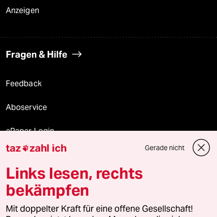
Anzeigen
Fragen & Hilfe
Feedback
Aboservice
ePaper Login
taz
zahl ich
Gerade nicht

Downloads für Abonnierende
Links lesen, rechts
bekämpfen
© 2026 taz Verlags und Vertriebs GmbH
Mit doppelter Kraft für eine offene Gesellschaft!
Alle Rechte vorbehalten. Bei rechtlichen Fragen oder für Genehmigungen
wenden Sie sich bitte an
lizenzen@taz.de