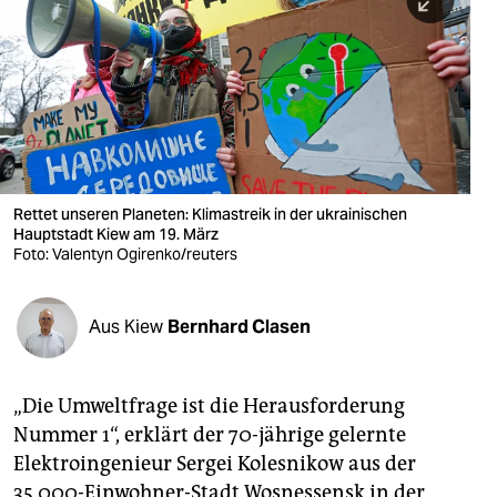
berlin
nord
wahrheit
verlag
verlag
Rettet unseren Planeten: Klimastreik in der ukrainischen
Hauptstadt Kiew am 19. März
veranstaltungen
Foto: Valentyn Ogirenko/reuters
shop
fragen & hilfe
Aus Kiew
Bernhard Clasen
unterstützen
„Die Umweltfrage ist die Herausforderung
abo
Nummer 1“, erklärt der 70-jährige gelernte
genossenschaft
Elektroingenieur Sergei Kolesnikow aus der
35.000-Einwohner-Stadt Wosnessensk in der