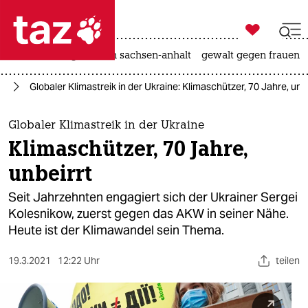

taz zahl ich
hitze
landtagswahl in sachsen-anhalt
gewalt gegen frauen

taz zahl ich
el
Globaler Klimastreik in der Ukraine: Klimaschützer, 70 Jahre, unb
taz zahl ich
themen
Globaler Klimastreik in der Ukraine
Klimaschützer, 70 Jahre,
politik
unbeirrt
öko
Seit Jahrzehnten engagiert sich der Ukrainer Sergei
Kolesnikow, zuerst gegen das AKW in seiner Nähe.
gesellschaft
Heute ist der Klimawandel sein Thema.
kultur
19.3.2021
12:22 Uhr
teilen
sport