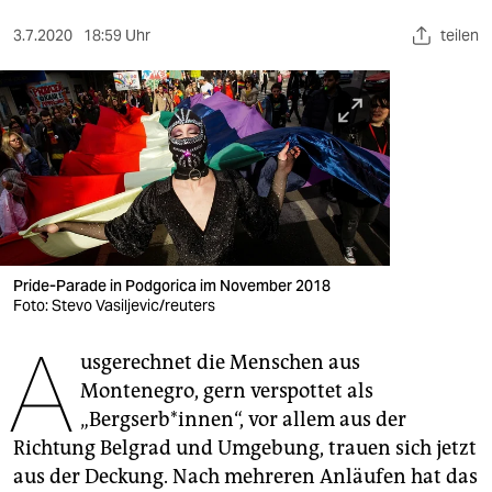
berlin
3.7.2020
18:59 Uhr
teilen
nord
wahrheit
verlag
verlag
veranstaltungen
shop
Pride-Parade in Podgorica im November 2018
Foto: Stevo Vasiljevic/reuters
fragen & hilfe
A
usgerechnet die Menschen aus
unterstützen
Montenegro, gern verspottet als
abo
„Bergserb*innen“, vor allem aus der
Richtung Belgrad und Umgebung, trauen sich jetzt
genossenschaft
aus der Deckung. Nach mehreren Anläufen hat das