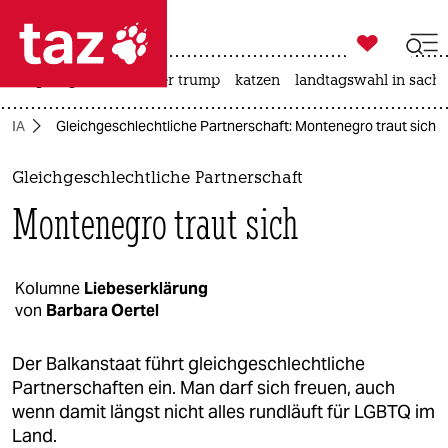

taz zahl ich
bergsteigen
usa unter trump
katzen
landtagswahl in sachs

taz zahl ich
TQIA
Gleichgeschlechtliche Partnerschaft: Montenegro traut sich
taz zahl ich
themen
Gleichgeschlechtliche Partnerschaft
Montenegro traut sich
politik
öko
Kolumne
Liebeserklärung
von
Barbara Oertel
gesellschaft
kultur
Der Balkanstaat führt gleichgeschlechtliche
Partnerschaften ein. Man darf sich freuen, auch
sport
wenn damit längst nicht alles rundläuft für LGBTQ im
Land.