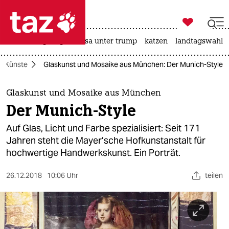

taz zahl ich
hitze
bergsteigen
usa unter trump
katzen
landtagswahl i

taz zahl ich
Künste
Glaskunst und Mosaike aus München: Der Munich-Style
taz zahl ich
themen
Glaskunst und Mosaike aus München
Der Munich-Style
politik
Auf Glas, Licht und Farbe spezialisiert: Seit 171
öko
Jahren steht die Mayer’sche Hofkunstanstalt für
hochwertige Handwerkskunst. Ein Porträt.
gesellschaft
26.12.2018
10:06 Uhr
teilen
kultur
sport