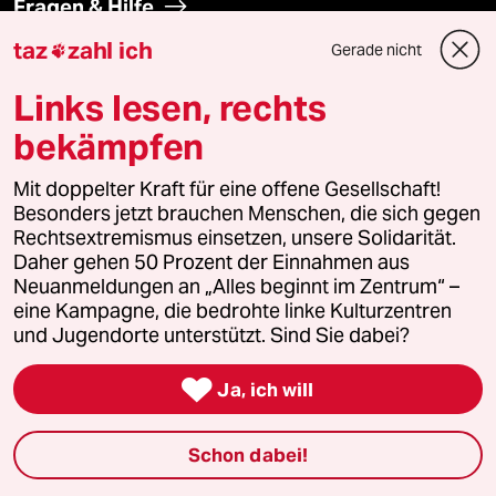
Fragen & Hilfe
taz
zahl ich
Gerade nicht

Feedback
Links lesen, rechts
Aboservice
bekämpfen
ePaper Login
Mit doppelter Kraft für eine offene Gesellschaft!
Besonders jetzt brauchen Menschen, die sich gegen
Rechtsextremismus einsetzen, unsere Solidarität.
Downloads für Abonnierende
Daher gehen 50 Prozent der Einnahmen aus
Neuanmeldungen an „Alles beginnt im Zentrum“ –
eine Kampagne, die bedrohte linke Kulturzentren
und Jugendorte unterstützt. Sind Sie dabei?
© 2026 taz Verlags und Vertriebs GmbH
Alle Rechte vorbehalten. Bei rechtlichen Fragen oder für Genehmigungen
wenden Sie sich bitte an
lizenzen@taz.de

Ja, ich will
Feedback
Redaktionsstatut
Kommune-Richtlinien
KI-
Schon dabei!