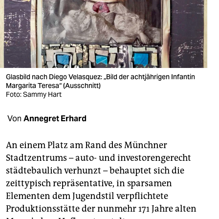
berlin
nord
wahrheit
verlag
Glasbild nach Diego Velasquez: „Bild der achtjährigen Infantin
verlag
Margarita Teresa“ (Ausschnitt)
Foto: Sammy Hart
veranstaltungen
Von
Annegret Erhard
shop
fragen & hilfe
An einem Platz am Rand des Münchner
Stadtzentrums – auto- und investorengerecht
unterstützen
städtebaulich verhunzt – behauptet sich die
abo
zeittypisch repräsentative, in sparsamen
Elementen dem Jugendstil verpflichtete
genossenschaft
Produktionsstätte der nunmehr 171 Jahre alten