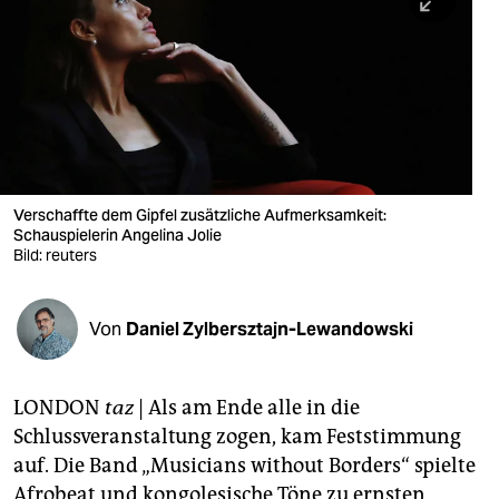
berlin
nord
wahrheit
verlag
verlag
Verschaffte dem Gipfel zusätzliche Aufmerksamkeit:
Schauspielerin Angelina Jolie
veranstaltungen
Bild: reuters
shop
fragen & hilfe
Von
Daniel Zylbersztajn-Lewandowski
unterstützen
LONDON
taz
| Als am Ende alle in die
abo
Schlussveranstaltung zogen, kam Feststimmung
genossenschaft
auf. Die Band „Musicians without Borders“ spielte
Afrobeat und kongolesische Töne zu ernsten