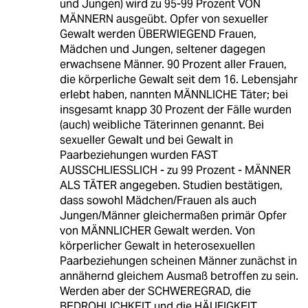
und Jungen) wird zu 95-99 Prozent VON
MÄNNERN ausgeübt. Opfer von sexueller
Gewalt werden ÜBERWIEGEND Frauen,
Mädchen und Jungen, seltener dagegen
erwachsene Männer. 90 Prozent aller Frauen,
die körperliche Gewalt seit dem 16. Lebensjahr
erlebt haben, nannten MÄNNLICHE Täter; bei
insgesamt knapp 30 Prozent der Fälle wurden
(auch) weibliche Täterinnen genannt. Bei
sexueller Gewalt und bei Gewalt in
Paarbeziehungen wurden FAST
AUSSCHLIESSLICH - zu 99 Prozent - MÄNNER
ALS TÄTER angegeben. Studien bestätigen,
dass sowohl Mädchen/Frauen als auch
Jungen/Männer gleichermaßen primär Opfer
von MÄNNLICHER Gewalt werden. Von
körperlicher Gewalt in heterosexuellen
Paarbeziehungen scheinen Männer zunächst in
annähernd gleichem Ausmaß betroffen zu sein.
Werden aber der SCHWEREGRAD, die
BEDROHLICHKEIT und die HÄUFIGKEIT