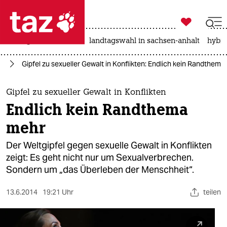

taz zahl ich
niedrigwasser
rente
landtagswahl in sachsen-anhalt
hybri

taz zahl ich
ag
Gipfel zu sexueller Gewalt in Konflikten: Endlich kein Randthem
taz zahl ich
themen
Gipfel zu sexueller Gewalt in Konflikten
Endlich kein Randthema
politik
mehr
öko
Der Weltgipfel gegen sexuelle Gewalt in Konflikten
zeigt: Es geht nicht nur um Sexualverbrechen.
gesellschaft
Sondern um „das Überleben der Menschheit“.
kultur
13.6.2014
19:21 Uhr
teilen
sport