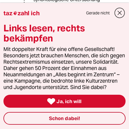
taz
zahl ich
Was sexuelle Frauengewalt gegen
Gerade nicht

Kinder angeht, empfehle ich Ihnen
"Von der Mutter missbraucht" von
Links lesen, rechts
Alexander Markus Homes,
bekämpfen
anstrengende aber erhellende
Lektüre.
Mit doppelter Kraft für eine offene Gesellschaft!
Besonders jetzt brauchen Menschen, die sich gegen
Als Opfer von Frauengewalt hat man
Rechtsextremismus einsetzen, unsere Solidarität.
übrigens verloren. Da FeministInnen
Daher gehen 50 Prozent der Einnahmen aus
den Mythos verbreiten, Frauengewalt
Neuanmeldungen an „Alles beginnt im Zentrum“ –
existiere nicht, gibt es somit auch
eine Kampagne, die bedrohte linke Kulturzentren
keine Hilfe für die Opfer.
und Jugendorte unterstützt. Sind Sie dabei?

Ja, ich will
Widerspenstiger
W
14.06.2014
,
12:00 Uhr
Schon dabei!
Zur Überwindung einseitiger Täter und
Opferzuschreibungen nach Geschlecht