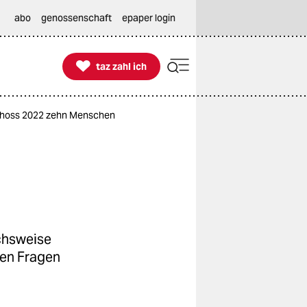
abo
genossenschaft
epaper login

taz zahl ich
taz zahl ich
rschoss 2022 zehn Menschen
eichsweise
rfen Fragen