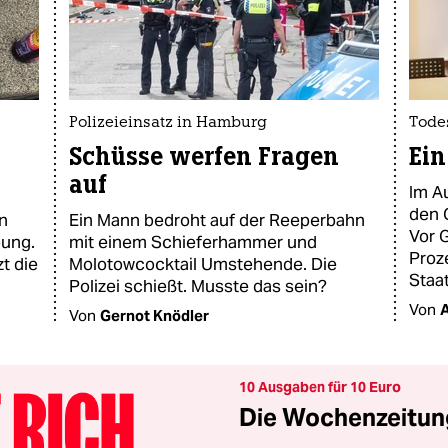
Polizeieinsatz in Hamburg
Tode
Schüsse werfen Fragen
Ein
auf
Im A
den 
n
Ein Mann bedroht auf der Reeperbahn
Vor G
bung.
mit einem Schieferhammer und
Proz
t die
Molotowcocktail Umstehende. Die
Staa
Polizei schießt. Musste das sein?
Von
Von
Gernot Knödler
10 Ausgaben für 10 Euro
Die Wochenzeitung