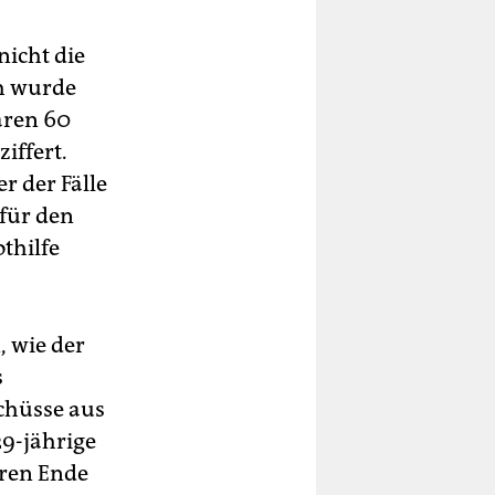
icht die
ch wurde
aren 60
iffert.
r der Fälle
 für den
thilfe
 wie der
s
chüsse aus
29-jährige
aren Ende