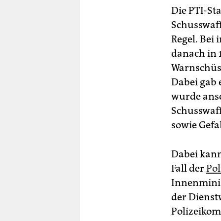
Die PTI-Sta
Schusswaff
Regel. Bei
danach in 
Warnschüss
Dabei gab e
wurde ansc
Schusswaff
sowie Gefa
Dabei kann
Fall der
Pol
Innenminis
der Dienst
Polizeikom