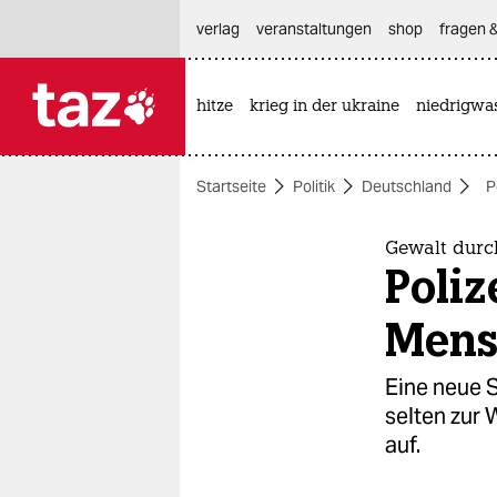
hautnavigation anspringen
hauptinhalt anspringen
footer anspringen
verlag
veranstaltungen
shop
fragen &
hitze
krieg in der ukraine
niedrigwa

taz zahl ich
taz zahl ich
Startseite
Politik
Deutschland
P
themen
politik
Gewalt durch
Poliz
öko
Mens
gesellschaft
Eine neue St
kultur
selten zur 
auf.
sport