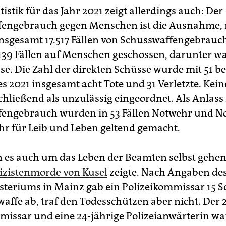
tistik für das Jahr 2021 zeigt allerdings auch: Der
engebrauch gegen Menschen ist die Ausnahme, n
 insgesamt 17.517 Fällen von Schusswaffengebrau
139 Fällen auf Menschen geschossen, darunter w
e. Die Zahl der direkten Schüsse wurde mit 51 bez
s 2021 insgesamt acht Tote und 31 Verletzte. Keine
hließend als unzulässig eingeordnet. Als Anlass
engebrauch wurden in 53 Fällen Notwehr und No
hr für Leib und Leben geltend gemacht.
 es auch um das Leben der Beamten selbst gehen,
izistenmorde von Kusel
zeigte. Nach Angaben de
teriums in Mainz gab ein Polizeikommissar 15 S
waffe ab, traf den Todesschützen aber nicht. Der 
missar und eine 24-jährige Polizeianwärterin w