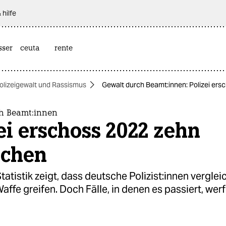
 hilfe
sser
ceuta
rente
olizeigewalt und Rassismus
Gewalt durch Be­am­t:in­nen: Polizei e
 Be­am­t:in­nen
ei erschoss 2022 zehn
chen
atistik zeigt, dass deutsche Po­li­zis­t:in­nen vergl
Waffe greifen. Doch Fälle, in denen es passiert, we