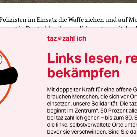
 Polizisten im Einsatz die Waffe ziehen und auf 
kommt in Deutschland – verglichen etwa mit den 
 Offizielle Zahlen, wie oft Polizeibeamtinnen und
taz
zahl ich

hr
zur Waffe griffen
, gibt es noch nicht. In der Auf
Links lesen, r
üsse“ des Instituts für Bürgerrechte und öffentli
in Berlin heißt es hingegen, im laufenden Jahr s
bekämpfen
ei Polizeieinsätzen durch Schüsse getötet worde
Mit doppelter Kraft für eine offene G
ere der
Tod eines 16-Jährigen in Dortmund
hatte
brauchen Menschen, die sich vor O
ufgeworfen, ob die Polizei zu schnell schießt. Der
einsetzen, unsere Solidarität. Die ta
er sozialen Einrichtung lebte und wohl psychisch 
beginnt im Zentrum“. 50 Prozent a
m Gelände mit einem Messer herumgelaufen, er g
bei taz zahl ich gehen – bis zum 30
die linke, selbstverwaltete Orte unte
hrdet. Bei einer Auseinandersetzung mit herbei
bevor sie verschwinden. Sind Sie da
 erschoss einer der Beamten den Jugendlichen mit