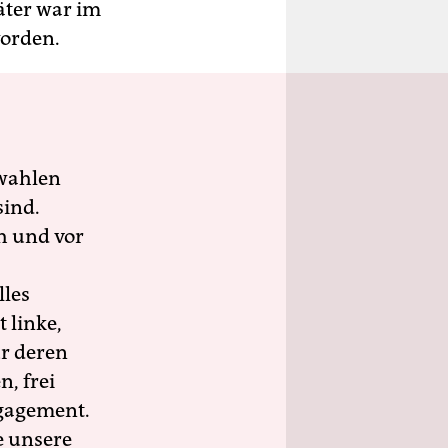
äter war im
worden.
wahlen
sind.
h und vor
lles
 linke,
ür deren
n, frei
ngagement.
e unsere