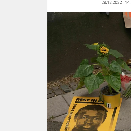
berlin
29.12.2022
14:
nord
wahrheit
verlag
verlag
veranstaltungen
shop
fragen & hilfe
unterstützen
abo
genossenschaft