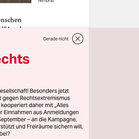
Terhorst
Menschen
USA – eher
 -beamte in
Gerade nicht
listung
echts
che
eien zehn
n.
esellschaft! Besonders jetzt
 im Sommer
rt gegen Rechtsextremismus
 Teenager,
z kooperiert daher mit „Alles
krank war,
ller Einnahmen aus Anmeldungen
alt als
. September – an die Kampagne,
rstützt und Freiräume sichern will,
gerufenen
bei?
 einer