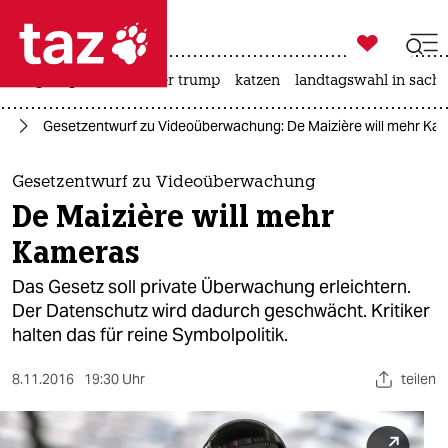

taz zahl ich
bergsteigen
usa unter trump
katzen
landtagswahl in sachs

taz zahl ich
ng
Gesetzentwurf zu Videoüberwachung: De Maizière will mehr Ka
taz zahl ich
themen
Gesetzentwurf zu Videoüberwachung
De Maizière will mehr
politik
Kameras
öko
Das Gesetz soll private Überwachung erleichtern.
Der Datenschutz wird dadurch geschwächt. Kritiker
gesellschaft
halten das für reine Symbolpolitik.
kultur
8.11.2016
19:30 Uhr
teilen
sport