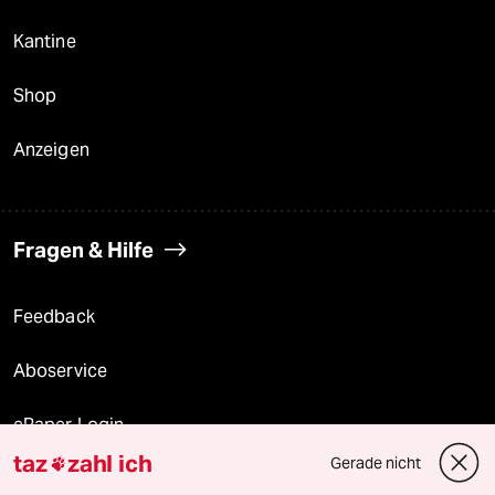
Kantine
Shop
Anzeigen
Fragen & Hilfe
Feedback
Aboservice
ePaper Login
taz
zahl ich
Gerade nicht

Downloads für Abonnierende