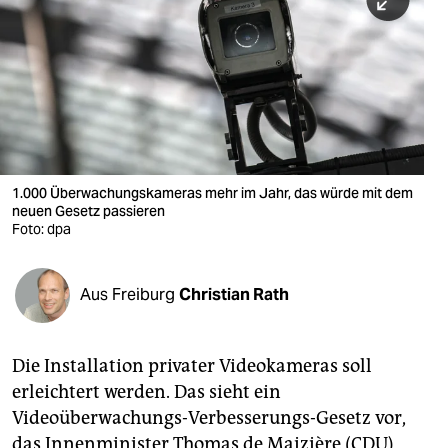
berlin
nord
wahrheit
verlag
verlag
1.000 Überwachungskameras mehr im Jahr, das würde mit dem
neuen Gesetz passieren
veranstaltungen
Foto: dpa
shop
fragen & hilfe
Aus Freiburg
Christian Rath
unterstützen
Die Installation privater Videokameras soll
abo
erleichtert werden. Das sieht ein
genossenschaft
Videoüberwachungs-Verbesserungs-Gesetz vor,
das Innenminister Thomas de Maizière (CDU)