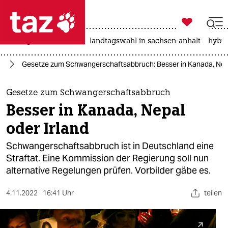

taz zahl ich
niedrigwasser
rente
landtagswahl in sachsen-anhalt
hybri

taz zahl ich
ng
Gesetze zum Schwangerschaftsabbruch: Besser in Kanada, Nepa
taz zahl ich
themen
Gesetze zum Schwangerschaftsabbruch
Besser in Kanada, Nepal
politik
oder Irland
öko
Schwangerschaftsabbruch ist in Deutschland eine
Straftat. Eine Kommission der Regierung soll nun
gesellschaft
alternative Regelungen prüfen. Vorbilder gäbe es.
kultur
4.11.2022
16:41 Uhr
teilen
sport