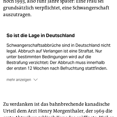
noch 1993, also fünf Jahre später: Eine Frau sei
grundsätzlich verpflichtet, eine Schwangerschaft
auszutragen.
So ist die Lage in Deutschland
Schwangerschaftsabbrüche sind in Deutschland nicht
legal. Abbruch auf Verlangen ist eine Straftat. Nur
unter bestimmten Bedingungen wird auf die
Bestrafung verzichtet: Der Abbruch muss innerhalb
der ersten 12 Wochen nach Befruchtung stattfinden.
mehr anzeigen
Eine ungewollt Schwangere muss sich zudem in einer
staatlich anerkannten Beratungsstelle beraten lassen
und dies mit einem entsprechenden Schein
nachweisen. Dann muss sie eine dreitägige Wartefrist
Zu verdanken ist das bahnbrechende kanadische
verstreichen lassen. Attestieren Ärzt*innen, dass ein
Urteil dem Arzt Henry Morgenthaler, der 1969 die
Fortsetzen der Schwangerschaft die seelische oder