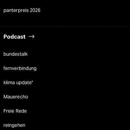
panterpreis 2026
Podcast
bundestalk
fernverbindung
klima update°
Mauerecho
Freie Rede
reingehen