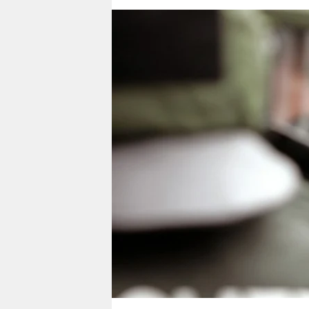
berlin
nord
wahrheit
verlag
verlag
veranstaltungen
shop
fragen & hilfe
unterstützen
abo
genossenschaft