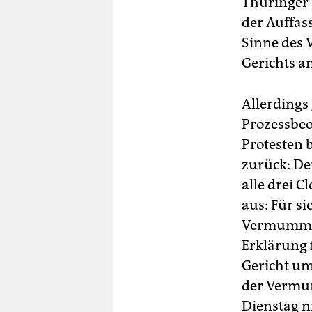
Thüringer 
der Auffas
Sinne des 
Gerichts a
Allerdings 
Prozessbeo
Protesten 
zurück: Der
alle drei C
aus: Für si
Vermummung
Erklärung 
Gericht um
der Vermum
Dienstag ni