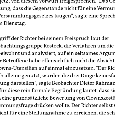
jetzt von diesem Vorwurf freigesprochen. "Das Ge
sung, dass die Gegenstände nicht für eine Ver
Versammlungsgesetzes taugen", sagte eine Sprech
m Dienstag.
griff der Richter bei seinem Freispruch laut der
bachtungsgruppe Rostock, die Verfahren um die 
beiwohnt und analysiert, auf ein seltsames Argu
 Betroffene habe offensichtlich nicht die Absicht
lowns-Utensilien auf einmal einzusetzen. "Der Ric
ch alleine genutzt, würden die drei Dinge keinesfa
 darstellen", sagte Beobachter Dieter Rahman
für diese rein formale Begründung lautet, dass si
 eine grundsätzliche Bewertung von Clownskost
mungsfrage drücken wollte. Der Richter selbst
cht für eine Stellungnahme zu erreichen, die schr