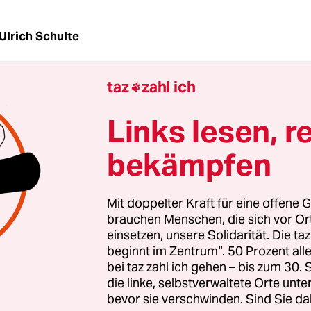
Ulrich Schulte
taz
zahl ich

z
Peter Hosse ahnte nicht, dass ihm seine Clowns
Links lesen, r
ährlich werden würde. Zusammen mit fünf Kolleg
bekämpfen
aller am Morgen des 4. Juni 2007 am Bahnhof Ros
ie wollten mit bunten Aktionen gegen den G-8-Gi
n. Beamte der Polizei-Sondereinheit Kavala hielte
Mit doppelter Kraft für eine offene G
ten sie und andere Ankömmlinge. Hosse wurde
brauchen Menschen, die sich vor O
en, weil die Polizisten drei verdächtige Gegenst
einsetzen, unsere Solidarität. Die ta
beginnt im Zentrum“. 50 Prozent a
ksack fanden: die Clownsperücke, eine rote Plas
bei taz zahl ich gehen – bis zum 30
rille.
die linke, selbstverwaltete Orte unte
bevor sie verschwinden. Sind Sie da