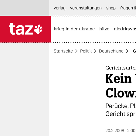
hautnavigation anspringen
hauptinhalt anspringen
footer anspringen
verlag
veranstaltungen
shop
fragen &
krieg in der ukraine
hitze
niedrigwa

taz zahl ich
taz zahl ich
Startseite
Politik
Deutschland
G
themen
politik
Gerichtsurte
Kein
öko
Clow
gesellschaft
Perücke, Pl
kultur
Gericht sp
sport
20.2.2008
2:00