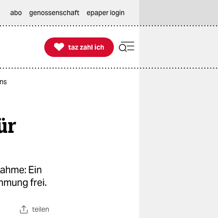
abo
genossenschaft
epaper login

taz zahl ich
taz zahl ich
wns
ür
nahme: Ein
mmung frei.
teilen