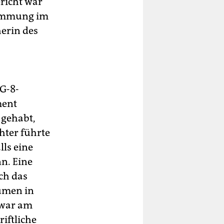
richt war
mummung im
erin des
G-8-
ment
 gehabt,
hter führte
lls eine
n. Eine
ch das
ümen in
 war am
iftliche