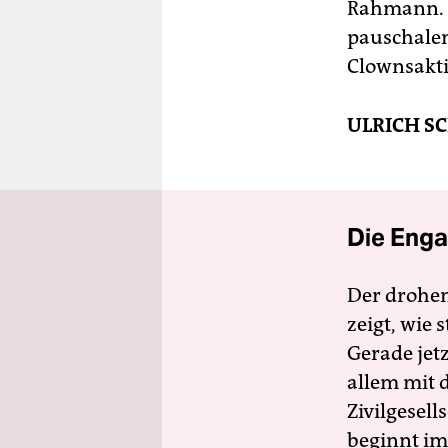
Rahmann. "F
pauschale
Clownsakti
ULRICH S
Die Enga
Der drohe
zeigt, wie
Gerade jet
allem mit d
Zivilgesell
beginnt im