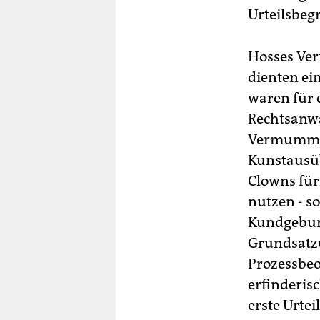
Urteilsbeg
Hosses Ver
dienten ei
waren für e
Rechtsanwa
Vermummung
Kunstausüb
Clowns für
nutzen - s
Kundgebung
Grundsatzu
Prozessbeo
erfinderisc
erste Urte