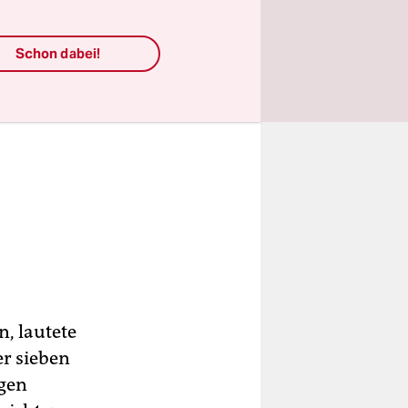
Schon dabei!
, lautete
er sieben
igen