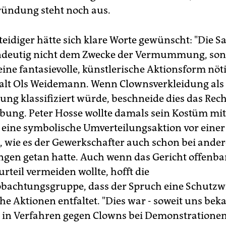
ründung steht noch aus.
teidiger hätte sich klare Worte gewünscht: "Die S
ndeutig nicht dem Zwecke der Vermummung, son
ine fantasievolle, künstlerische Aktionsform nöti
lt Ols Weidemann. Wenn Clownsverkleidung als
 klassifiziert würde, beschneide dies das Recht
ung. Peter Hosse wollte damals sein Kostüm mi
 eine symbolische Umverteilungsaktion vor einer L
o, wie es der Gewerkschafter auch schon bei ande
en getan hatte. Auch wenn das Gericht offenbar
rteil vermeiden wollte, hofft die
bachtungsgruppe, dass der Spruch eine Schutzw
he Aktionen entfaltet. "Dies war - soweit uns beka
il in Verfahren gegen Clowns bei Demonstrationen