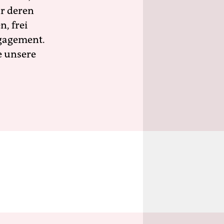
ür deren
n, frei
ngagement.
e unsere