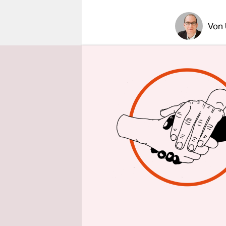
epaper login
Von
BERLIN
ta
mal so gef
der IG Met
dem Zug, s
protestiere
durchsuch
festgenomm
seinem Ruc
eine Zorrob