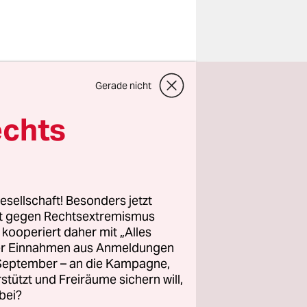
Gerade nicht
perücke
echts
en stieg
tock aus
pfel
n sie an,
esellschaft! Besonders jetzt
rt gegen Rechtsextremismus
ände in
z kooperiert daher mit „Alles
ller Einnahmen aus Anmeldungen
tiknase und
. September – an die Kampagne,
rstützt und Freiräume sichern will,
bei?