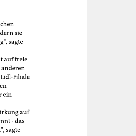
achen
dern sie
g", sagte
 auf freie
t anderen
idl-Filiale
ren
 ein
irkung auf
nnt - das
", sagte