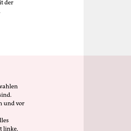
it der
n
wahlen
sind.
h und vor
lles
 linke,