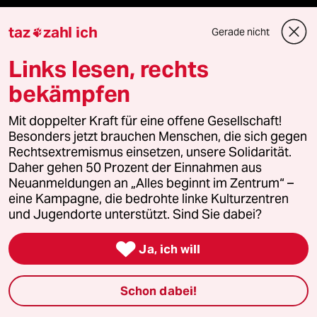
taz
zahl ich
Gerade nicht

Mehr taz Angebote
Links lesen, rechts
Reisen
bekämpfen
Kantine
Mit doppelter Kraft für eine offene Gesellschaft!
Besonders jetzt brauchen Menschen, die sich gegen
Rechtsextremismus einsetzen, unsere Solidarität.
Shop
Daher gehen 50 Prozent der Einnahmen aus
Neuanmeldungen an „Alles beginnt im Zentrum“ –
Anzeigen
eine Kampagne, die bedrohte linke Kulturzentren
und Jugendorte unterstützt. Sind Sie dabei?

Ja, ich will
Fragen & Hilfe
Schon dabei!
Feedback