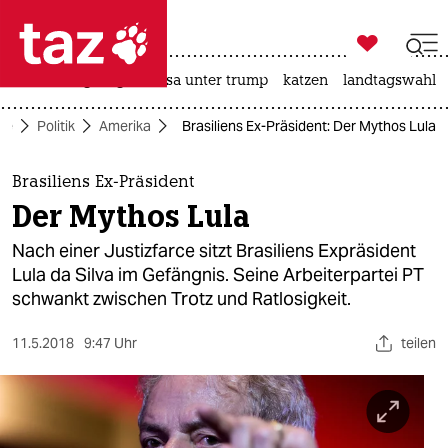

taz zahl ich
hitze
bergsteigen
usa unter trump
katzen
landtagswahl i

taz zahl ich
ite
Politik
Amerika
Brasiliens Ex-Präsident: Der Mythos Lula
taz zahl ich
themen
Brasiliens Ex-Präsident
Der Mythos Lula
politik
Nach einer Justizfarce sitzt Brasiliens Expräsident
öko
Lula da Silva im Gefängnis. Seine Arbeiterpartei PT
schwankt zwischen Trotz und Ratlosigkeit.
gesellschaft
11.5.2018
9:47 Uhr
teilen
kultur
sport