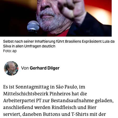
berlin
nord
wahrheit
verlag
Selbst nach seiner Inhaftierung führt Brasiliens Expräsident Lula da
Silva in allen Umfragen deutlich
verlag
Foto: ap
veranstaltungen
shop
Von
Gerhard Dilger
fragen & hilfe
Es ist Sonntagmittag in São Paulo, im
unterstützen
Mittelschichtsbezirk Pinheiros hat die
abo
Arbeiterpartei PT zur Bestandsaufnahme geladen,
anschließend werden Rindfleisch und Bier
genossenschaft
serviert, daneben Buttons und T-Shirts mit der