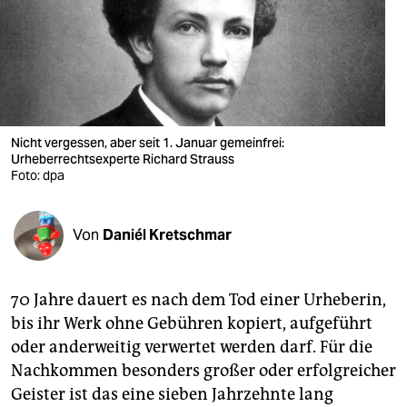
berlin
nord
wahrheit
verlag
Nicht vergessen, aber seit 1. Januar gemeinfrei:
Urheberrechtsexperte Richard Strauss
verlag
Foto: dpa
veranstaltungen
shop
Von
Daniél Kretschmar
fragen & hilfe
70 Jahre dauert es nach dem Tod einer Urheberin,
unterstützen
bis ihr Werk ohne Gebühren kopiert, aufgeführt
abo
oder anderweitig verwertet werden darf. Für die
Nachkommen besonders großer oder erfolgreicher
genossenschaft
Geister ist das eine sieben Jahrzehnte lang