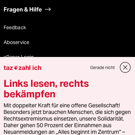
Fragen & Hilfe
Feedback
Aboservice
ePaper Login
taz
zahl ich
Gerade nicht

Downloads für Abonnierende
Links lesen, rechts
bekämpfen
© 2026 taz Verlags und Vertriebs GmbH
Alle Rechte vorbehalten. Bei rechtlichen Fragen oder für Genehmigungen
Mit doppelter Kraft für eine offene Gesellschaft!
wenden Sie sich bitte an
lizenzen@taz.de
Besonders jetzt brauchen Menschen, die sich gegen
Rechtsextremismus einsetzen, unsere Solidarität.
Daher gehen 50 Prozent der Einnahmen aus
Feedback
Redaktionsstatut
Kommune-Richtlinien
KI-
Neuanmeldungen an „Alles beginnt im Zentrum“ –