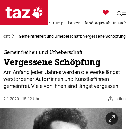

taz zahl ich
bergsteigen
usa unter trump
katzen
landtagswahl in sachs

taz zahl ich
recht
Gemeinfreiheit und Urheberschaft: Vergessene Schöpfung
taz zahl ich
themen
Gemeinfreiheit und Urheberschaft
Vergessene Schöpfung
politik
Am Anfang jeden Jahres werden die Werke längst
öko
verstorbener Autor*innen und Künstler*innen
gemeinfrei. Viele von ihnen sind längst vergessen.
gesellschaft
2.1.2020
15:12 Uhr
teilen
kultur
sport