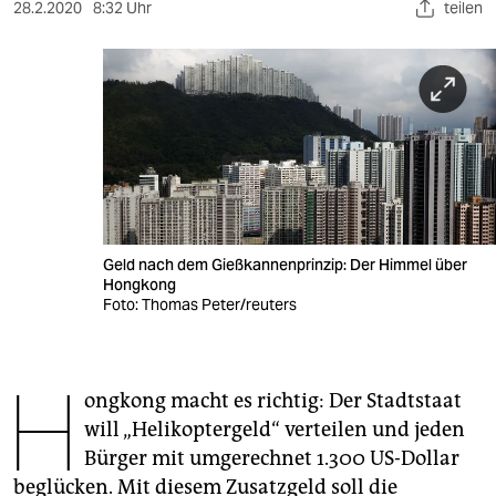
berlin
28.2.2020
8:32 Uhr
teilen
nord
wahrheit
verlag
verlag
veranstaltungen
Geld nach dem Gießkannenprinzip: Der Himmel über
shop
Hongkong
Foto: Thomas Peter/reuters
fragen & hilfe
unterstützen
H
ongkong macht es richtig: Der Stadtstaat
abo
will „Helikoptergeld“ verteilen und jeden
genossenschaft
Bürger mit umgerechnet 1.300 US-Dollar
beglücken. Mit diesem Zusatzgeld soll die