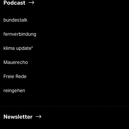
Podcast
bundestalk
fernverbindung
klima update°
Mauerecho
Freie Rede
reingehen
Newsletter