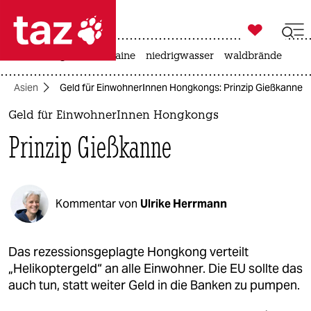

taz zahl ich
hitze
krieg in der ukraine
niedrigwasser
waldbrände

taz zahl ich
Asien
Geld für EinwohnerInnen Hongkongs: Prinzip Gießkanne
taz zahl ich
Geld für EinwohnerInnen Hongkongs
themen
Prinzip Gießkanne
politik
öko
Kommentar von
Ulrike Herrmann
gesellschaft
kultur
Das rezessionsgeplagte Hongkong verteilt
„Helikoptergeld“ an alle Einwohner. Die EU sollte das
sport
auch tun, statt weiter Geld in die Banken zu pumpen.