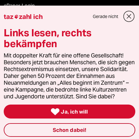
ePaper Login
taz
zahl ich
Gerade nicht

Downloads für Abonnierende
Links lesen, rechts
bekämpfen
© 2026 taz Verlags und Vertriebs GmbH
Alle Rechte vorbehalten. Bei rechtlichen Fragen oder für Genehmigungen
Mit doppelter Kraft für eine offene Gesellschaft!
wenden Sie sich bitte an
lizenzen@taz.de
Besonders jetzt brauchen Menschen, die sich gegen
Rechtsextremismus einsetzen, unsere Solidarität.
Daher gehen 50 Prozent der Einnahmen aus
Feedback
Redaktionsstatut
Kommune-Richtlinien
KI-
Neuanmeldungen an „Alles beginnt im Zentrum“ –
eine Kampagne, die bedrohte linke Kulturzentren
Leitlinie
Informant
Datenschutz
Impressum
AGB
und Jugendorte unterstützt. Sind Sie dabei?
Seitenwende
Einwilligungen widerrufen (Ads)

Ja, ich will
Schon dabei!