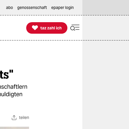
abo
genossenschaft
epaper login

taz zahl ich
taz zahl ich
ts"
schaftlern
huldigten
teilen