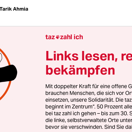
Tarik Ahmia
| Zwei Wochen vor dem Beginn der Weltklimakon
taz
zahl ich

n sind 1100 Emails und rund 3400 interne Doku
Klimaforschern illegal über das Internet verbrei
Links lesen, r
r der University von East Anglia (UEA) bestätigte 
bekämpfen
hes Material sei von einem Server der ‚Climate 
ohlen wurden. „Da es sich um eine Straftat handel
liche Ermittlungen eingeleitet“, erklärte eine Spr
Mit doppelter Kraft für eine offene G
brauchen Menschen, die sich vor O
einsetzen, unsere Solidarität. Die ta
beginnt im Zentrum“. 50 Prozent a
spondenzen und Berichte waren anonym auf der
bei taz zahl ich gehen – bis zum 30
ischen Website
www.noconsensus.wordpress.co
die linke, selbstverwaltete Orte unte
bevor sie verschwinden. Sind Sie da
t. Mit dem ausgewählten Material solle ein Licht 