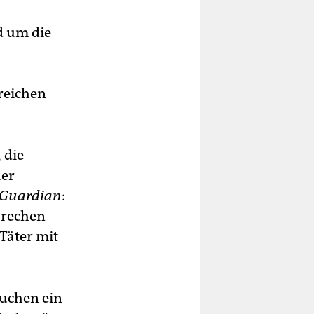
d um die
reichen
 die
der
Guardian
:
brechen
 Täter mit
suchen ein