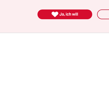
aft und Menschen geworfen werden, die sie betre
 dem Begleittext.

Ja, ich will