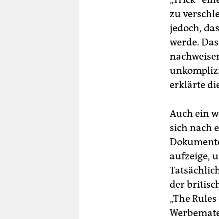
zu verschle
jedoch, da
werde. Das
nachweisen
unkomplizi
erklärte di
Auch ein w
sich nach e
Dokumenten
aufzeige, 
Tatsächlic
der britis
„The Rules
Werbemate