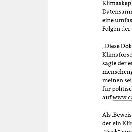
Klimaskept
Datensamml
eine umfas
Folgen de
„Diese Dok
Klimaforsc
sagte der 
menschenge
meinen sei
für politis
auf
www.co
Als ‚Bewei
der ein Kli
„Trick“ ei