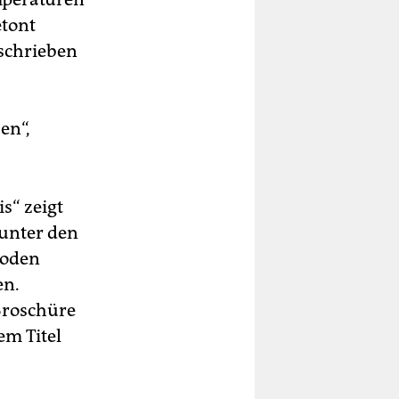
etont
eschrieben
en“,
s“ zeigt
 unter den
hoden
en.
Broschüre
em Titel