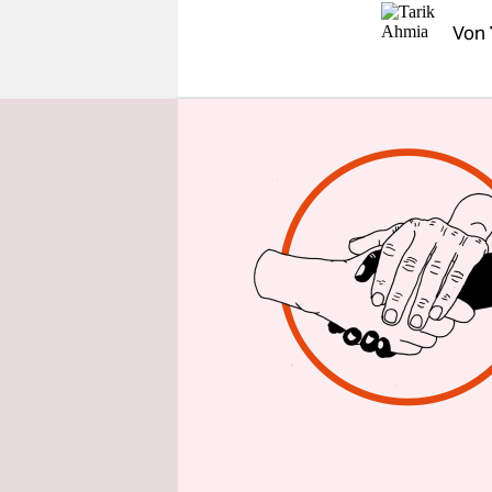
epaper login
Von
BERLIN
taz
Kopenhage
britischen 
Ein Spreche
umfangreic
Unit‘ gest
wir polizei
UEA.
Die Korre
klimaskept
aufgetauch