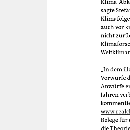
Klima-Abko
sagte Stef
Klimafolge
auch vor 
nicht zurü
Klimaforsc
Weltklimar
„In dem ill
Vorwürfe d
Anwürfe en
Jahren ver
kommentier
www.realc
Belege für
die Theori