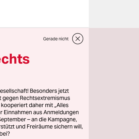
ferenz in
Gerade nicht
mente von
tet worden.
echts
der taz,
Research
t, haben
echerin der
esellschaft! Besonders jetzt
rt gegen Rechtsextremismus
z kooperiert daher mit „Alles
ller Einnahmen aus Anmeldungen
. September – an die Kampagne,
m
rstützt und Freiräume sichern will,
bei?
auf die