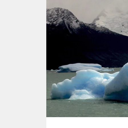
berlin
nord
wahrheit
verlag
verlag
veranstaltungen
shop
fragen & hilfe
unterstützen
abo
genossenschaft