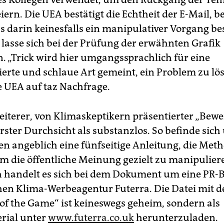
iern. Die UEA bestätigt die Echtheit der E-Mail, b
ss darin keinesfalls ein manipulativer Vorgang b
 lasse sich bei der Prüfung der erwähnten Grafik
. „Trick wird hier umgangssprachlich für eine
erte und schlaue Art gemeint, ein Problem zu lös
e UEA auf taz Nachfrage.
eiterer, von Klimaskeptikern präsentierter „Bewei
rster Durchsicht als substanzlos. So befinde sich
 angeblich eine fünfseitige Anleitung, die Met
um die öffentliche Meinung gezielt zu manipulier
h handelt es sich bei dem Dokument um eine PR-
chen Klima-Werbeagentur Futerra. Die Datei mit d
 of the Game“ ist keineswegs geheim, sondern als
rial unter
www.futerra.co.uk
herunterzuladen.