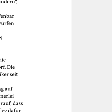
indern“,
ffenbar
würfen
N-
die
rf. Die
ker seit
ng auf
nerlei
rauf, dass
leg dafür,