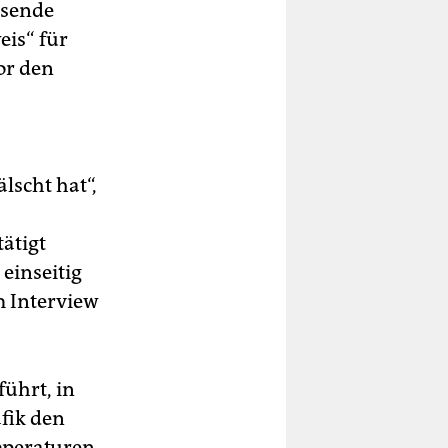
ssende
eis“ für
or den
lscht hat“,
ätigt
einseitig
m Interview
ührt, in
afik den
mperaturen