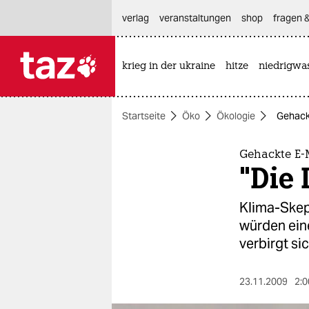
hautnavigation anspringen
hauptinhalt anspringen
footer anspringen
verlag
veranstaltungen
shop
fragen &
krieg in der ukraine
hitze
niedrigwa

taz zahl ich
taz zahl ich
Startseite
Öko
Ökologie
Gehackt
themen
politik
Gehackte E-
"Die
öko
Klima-Skep
gesellschaft
würden ein
verbirgt si
kultur
sport
23.11.2009
2:0