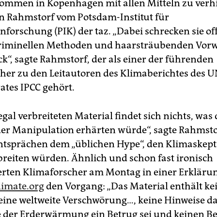
mmen in Kopenhagen mit allen Mitteln zu verh
an Rahmstorf vom Potsdam-Institut für
nforschung (PIK) der taz. „Dabei schrecken sie o
kriminellen Methoden und haarsträubenden Vor
ck“, sagte Rahmstorf, der als einer der führenden
her zu den Leitautoren des Klimaberichtes des U
ates IPCC gehört.
egal verbreiteten Material findet sich nichts, was 
er Manipulation erhärten würde“, sagte Rahmsto
tsprächen dem „üblichen Hype“, den Klimaskepti
breiten würden. Ähnlich und schon fast ironisch
ten Klimaforscher am Montag in einer Erkläru
limate.org
den Vorgang: „Das Material enthält kei
 eine weltweite Verschwörung…, keine Hinweise da
e der Erderwärmung ein Betrug sei und keinen Be