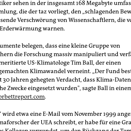
iker sehen in der insgesamt 168 Megabyte umfa
ung, die der taz vorliegt, den „schlagenden Bew
sende Verschwörung von Wissenschaftlern, die v
r Erderwärmung warnen.
umente belegen, dass eine kleine Gruppe von
hern die Forschung massiv manipuliert und verfä
emeritierte US-Klimatologe Tim Ball, der einen
machten Klimawandel verneint. „Der Fund best
t 30 Jahren gehegten Verdacht, dass Klima-Daten 
che Zwecke eingesetzt wurden", sagte Ball in eine
rbettreport.com
.
s‘ wird etwa eine E-Mail vom November 1999 angef
maforscher der UEA schreibt, er habe für eine Gr
nes Kollegen verwendet, um den Rückgang der Te