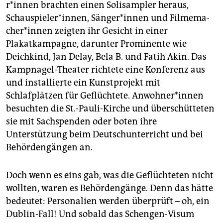
r*in­nen brachten einen Solisampler heraus,
Schauspieler*innen, Sän­ge­r*in­nen und Fil­me­ma­
che­r*in­nen zeigten ihr Gesicht in einer
Plakatkampagne, darunter Prominente wie
Deichkind, Jan Delay, Bela B. und Fatih Akin. Das
Kampnagel-Theater richtete eine Konferenz aus
und installierte ein Kunstprojekt mit
Schlafplätzen für Geflüchtete. An­woh­ne­r*in­nen
besuchten die St.-Pauli-Kirche und überschütteten
sie mit Sachspenden oder boten ihre
Unterstützung beim Deutschunterricht und bei
Behördengängen an.
Doch wenn es eins gab, was die Geflüchteten nicht
wollten, waren es Behördengänge. Denn das hätte
bedeutet: Personalien werden überprüft – oh, ein
Dublin-Fall! Und sobald das Schengen-Visum