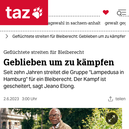

taz zahl ich
nahost-konflikt
landtagswahl in sachsen-anhalt
gewalt gege

taz zahl ich
rg
Geflüchtete streiten für Bleiberecht: Geblieben um zu kämpfen
taz zahl ich
themen
Geflüchtete streiten für Bleiberecht
Geblieben um zu kämpfen
politik
Seit zehn Jahren streitet die Gruppe "Lampedusa in
öko
Hamburg" für ein Bleiberecht. Der Kampf ist
gescheitert, sagt Jeano Elong.
gesellschaft
2.6.2023
3:00 Uhr
teilen
kultur
sport