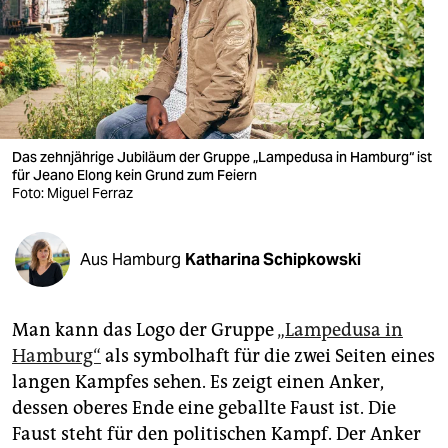
berlin
nord
wahrheit
verlag
Das zehnjährige Jubiläum der Gruppe „Lampedusa in Hamburg“ ist
verlag
für Jeano Elong kein Grund zum Feiern
Foto: Miguel Ferraz
veranstaltungen
shop
Aus Hamburg
Katharina Schipkowski
fragen & hilfe
Man kann das Logo der Gruppe
„Lampedusa in
unterstützen
Hamburg“
als symbolhaft für die zwei Seiten eines
abo
langen Kampfes sehen. Es zeigt einen Anker,
dessen oberes Ende eine geballte Faust ist. Die
genossenschaft
Faust steht für den politischen Kampf. Der Anker