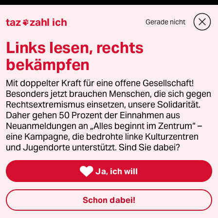
Veranstaltungen
taz
zahl ich
Gerade nicht

Links lesen, rechts
Demnächst
bekämpfen
Vor Ort
Mit doppelter Kraft für eine offene Gesellschaft!
Live im Stream
Besonders jetzt brauchen Menschen, die sich gegen
Rechtsextremismus einsetzen, unsere Solidarität.
Daher gehen 50 Prozent der Einnahmen aus
Vergangene
Neuanmeldungen an „Alles beginnt im Zentrum“ –
eine Kampagne, die bedrohte linke Kulturzentren
taz lab 2027
und Jugendorte unterstützt. Sind Sie dabei?

Ja, ich will
Mehr taz Lesestoff
Schon dabei!
taz Blogs