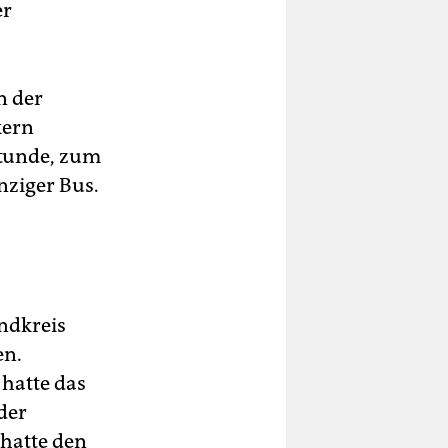
er
n der
kern
stunde, zum
nziger Bus.
ndkreis
en.
hatte das
der
 hatte den