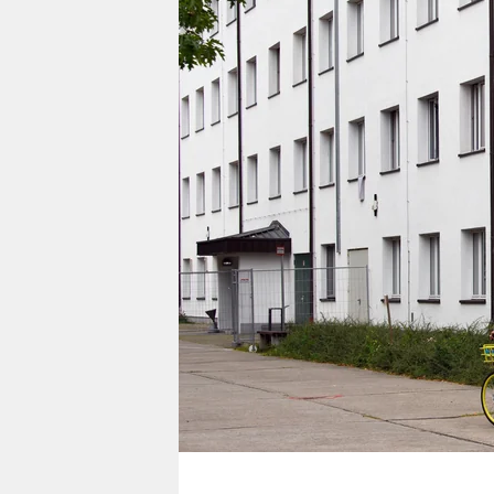
berlin
nord
wahrheit
verlag
verlag
veranstaltungen
shop
fragen & hilfe
unterstützen
abo
genossenschaft