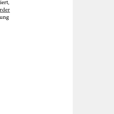
ert,
order
tung