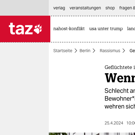
hautnavigation anspringen
hauptinhalt anspringen
footer anspringen
verlag
veranstaltungen
shop
fragen &
nahost-konflikt
usa unter trump
lan

taz zahl ich
taz zahl ich
Startseite
Berlin
Rassismus
Ge
themen
politik
Geflüchtete
Wenn
öko
Schlecht a
gesellschaft
Be­woh­ne­r
wehren sic
kultur
sport
25.4.2024
10:0