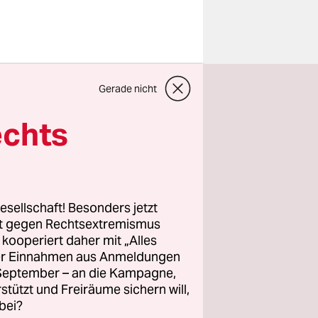
rtet.
Gerade nicht
zum
echts
roblem,
nicht.
esellschaft! Besonders jetzt
rt gegen Rechtsextremismus
z kooperiert daher mit „Alles
 spricht er
ller Einnahmen aus Anmeldungen
bildung
. September – an die Kampagne,
us Angst,
rstützt und Freiräume sichern will,
bei?