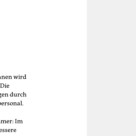
ihnen wird
 Die
ngen durch
personal.
mmer: Im
bessere