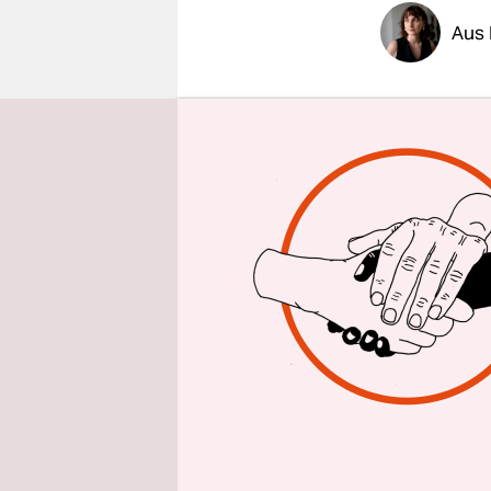
epaper login
Aus 
Mustafa st
Gemeinsam
Marktplatz
Geflüchtete
erzählt er.
Mustafa le
südbrande
In seiner 
ein wenig 
fortzusetz
erkannt zu