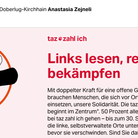
Doberlug-Kirchhain
Anastasia Zejneli
eht im kühlen Schatten der Bushaltestelle und wa
taz
zahl ich

 mit ihm wollen zehn weitere Männer den Bus 
 nehmen, um einzukaufen. Das Essen in der
Links lesen, r
nunterkunft, in der sie leben, sei für viele ein P
bekämpfen
 Es schmecke fad, sei verkocht oder reiche einfach 
bt seit November vergangenen Jahres im
nburgischen Doberlug-Kirchhain.
Mit doppelter Kraft für eine offene G
brauchen Menschen, die sich vor O
einsetzen, unsere Solidarität. Die ta
Heimat hat er Softwareentwicklung studiert, daher
beginnt im Zentrum“. 50 Prozent a
Englisch und lernt gerade Deutsch, um seine Aus
bei taz zahl ich gehen – bis zum 30
en. Mehr möchte er über sich nicht preisgeben, a
die linke, selbstverwaltete Orte unte
bevor sie verschwinden. Sind Sie da
 werden.