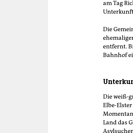
am Tag Ric
Unterkunft
Die Gemein
ehemaligen
entfernt. 
Bahnhof ei
Unterkun
Die weiß-g
Elbe-Elste
Momentan l
Land das G
Asylsuchen