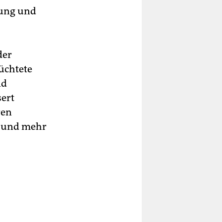
tung und
der
üchtete
nd
sert
ren
t und mehr