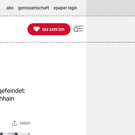
abo
genossenschaft
epaper login

taz zahl ich
taz zahl ich
gefeindet:
chhain
teilen