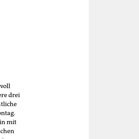
voll
re drei
tliche
ontag.
in mit
ichen