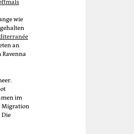
oftmals
lange wie
ngehalten
diterranée
eten an
n Ravenna
meer.
Not
kamen im
r Migration
 Die