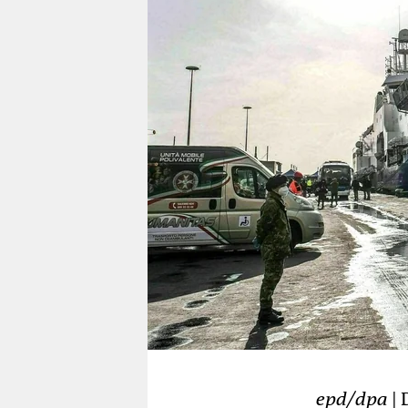
berlin
nord
wahrheit
verlag
verlag
veranstaltungen
shop
fragen & hilfe
unterstützen
abo
genossenschaft
epd/dpa
| 