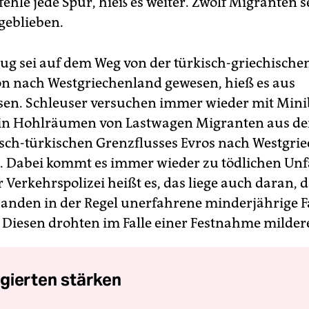
fehle jede Spur, hieß es weiter. Zwölf Migranten s
 geblieben.
ug sei auf dem Weg von der türkisch-griechische
n nach Westgriechenland gewesen, hieß es aus
isen. Schleuser versuchen immer wieder mit Min
in Hohlräumen von Lastwagen Migranten aus de
isch-türkischen Grenzflusses Evros nach Westgri
. Dabei kommt es immer wieder zu tödlichen Unf
 Verkehrspolizei heißt es, das liege auch daran, d
anden in der Regel unerfahrene minderjährige F
. Diesen drohten im Falle einer Festnahme mildere
gierten stärken