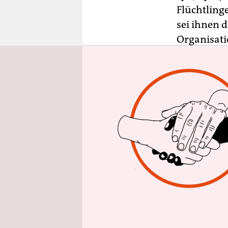
epaper login
Flüchtling
sei ihnen 
Organisati
mit. Für e
Die Notruf
Seenot auf
Zuständige
für Geflüch
Zwangsarbe