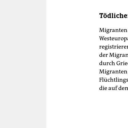
Tödliche
Migranten 
Westeuropa
registrier
der Migran
durch Grie
Migranten 
Flüchtling
die auf de