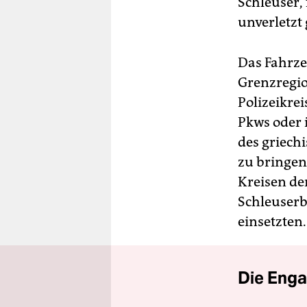
Schleuser, 
unverletzt
Das Fahrze
Grenzregio
Polizeikre
Pkws oder 
des griech
zu bringen
Kreisen der
Schleuserb
einsetzten
Die Enga