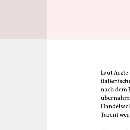
Laut Ärzte
italienisc
nach dem K
übernahm 
Handelssch
Tarent wer