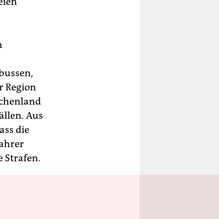
eien
n
ibussen,
r Region
echenland
ällen. Aus
ass die
ahrer
 Strafen.