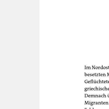
Im Nordost
besetzten 
Geflüchtete
griechisch
Demnach üb
Migranten 