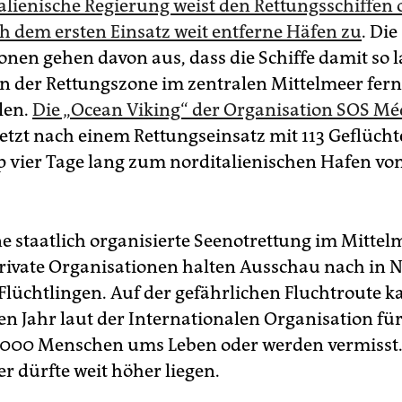
talienische Regierung weist den Rettungsschiffen 
ch dem ersten Einsatz weit entferne Häfen zu
. Die
onen gehen davon aus, dass die Schiffe damit so 
n der Rettungszone im zentralen Mittelmeer fer
len.
Die „Ocean Viking“ der Organisation SOS Mé
etzt nach einem Rettungseinsatz mit 113 Geflücht
 vier Tage lang zum norditalienischen Hafen vo
ne staatlich organisierte Seenotrettung im Mittel
private Organisationen halten Ausschau nach in 
Flüchtlingen. Auf der gefährlichen Fluchtroute 
n Jahr laut der Internationalen Organisation fü
.000 Menschen ums Leben oder werden vermisst.
r dürfte weit höher liegen.