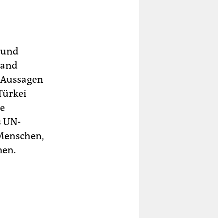
 und
land
h Aussagen
Türkei
le
s UN-
 Menschen,
men.