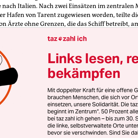
e nach Italien. Nach zwei Einsätzen im zentralen
der Hafen von Tarent zugewiesen worden, teilte di
on Ärzte ohne Grenzen, die das Schiff betreibt, 
ine dritte Rettung gaben die Behörden keine Erlau
taz
zahl ich

-Organisation Alarm Phone hatte die Crew auf ein
Links lesen, r
merksam gemacht. Der Notfall habe den italieni
bekämpfen
n zufolge von Libyen übernommen werden sollen.
tete kein sicheres Land, ihnen drohen dort Not, 
it und Internierung.
Mit doppelter Kraft für eine offene G
brauchen Menschen, die sich vor O
einsetzen, unsere Solidarität. Die ta
beginnt im Zentrum“. 50 Prozent a
bei taz zahl ich gehen – bis zum 30
die linke, selbstverwaltete Orte unte
bevor sie verschwinden. Sind Sie da