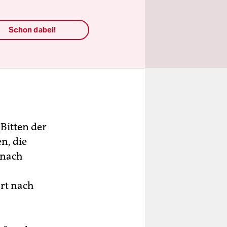
Schon dabei!
Bitten der
n, die
anach
hrt nach