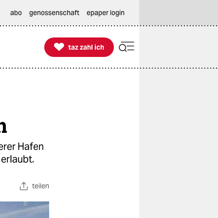
abo
genossenschaft
epaper login

taz zahl ich
taz zahl ich
n
herer Hafen
erlaubt.
teilen