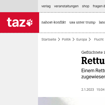
hautnavigation anspringen
hauptinhalt anspringen
footer anspringen
verlag
veranstaltungen
shop
fragen &
nahost-konflikt
usa unter trump
lan

taz zahl ich
taz zahl ich
Startseite
Politik
Europa
Flucht
themen
politik
Geflüchtete 
Rettu
öko
Einem Rettu
gesellschaft
zugewiesen
kultur
2.1.2023
15:04
sport