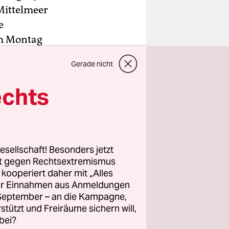
 Mittelmeer
e
am Montag
bnis.
Gerade nicht
 Boot in
echts
schen
 Libyen ist
Gewalt,
esellschaft! Besonders jetzt
rt gegen Rechtsextremismus
z kooperiert daher mit „Alles
ller Einnahmen aus Anmeldungen
. September – an die Kampagne,
rstützt und Freiräume sichern will,
bei?