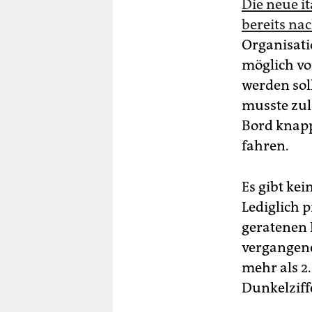
Die neue i
bereits na
Organisati
möglich vo
werden sol
musste zul
Bord knapp
fahren.
Es gibt kei
Lediglich 
geratenen 
vergangene
mehr als 2
Dunkelziffe