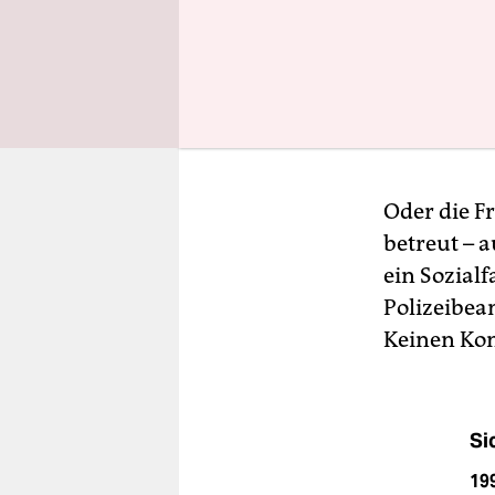
Oder die F
betreut – a
ein Sozialf
Polizeibea
Keinen Kont
Si
19