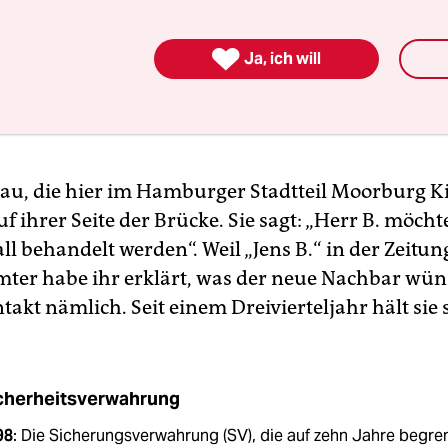

Ja, ich will
rau, die hier im Hamburger Stadtteil Moorburg K
uf ihrer Seite der Brücke. Sie sagt: „Herr B. möcht
all behandelt werden“. Weil „Jens B.“ in der Zeitung
mter habe ihr erklärt, was der neue Nachbar wün
akt nämlich. Seit einem Dreivierteljahr hält sie 
cherheitsverwahrung
98
: Die Sicherungsverwahrung (SV), die auf zehn Jahre begre