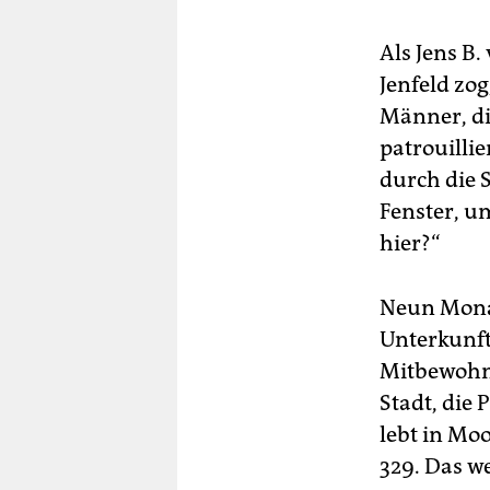
Tr
unt
Als Jens B
22
Jenfeld zo
The
Männer, di
von
Sic
patrouilli
Si
durch die 
Ja
Fenster, um
wir
hier?“
erö
Ma
Neun Monat
Re
Unterkunft
De
Mitbewohn
Si
Jen
Stadt, die 
kom
lebt in M
Neo
329. Das we
Ja