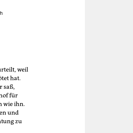
ch
.
n
n.
t
rteilt, weil
ich
tet hat.
r saß,
hof für
 wie ihn.
fen und
chtung zu