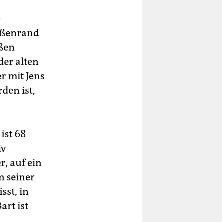
e
aßenrand
hin
ißen
der alten
d
r mit Jens
den ist,
u
ist 68
s
iv
r, auf ein
m seiner
n
sst, in
art ist