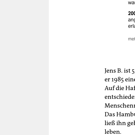
war
20
an
erl
meh
20
Me
me
Jul
Jens B. ist
aus
er 1985 ein
zun
Auf die Ha
au
zie
entschiede
Het
Menschenre
Po
Das Hambur
De
ließ ihn ge
Ham
rü
leben.