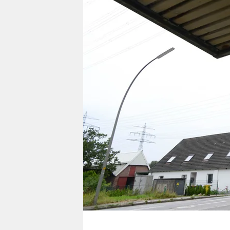
berlin
nord
wahrheit
verlag
verlag
veranstaltungen
shop
fragen & hilfe
unterstützen
abo
genossenschaft