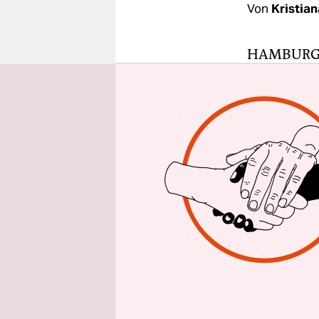
epaper login
Von
Kristia
HAMBUR
spricht nic
So wie der
klingelt. E
mit.“