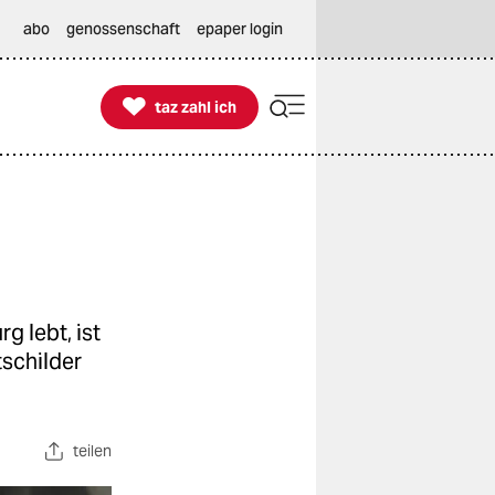
abo
genossenschaft
epaper login

taz zahl ich
taz zahl ich
 lebt, ist
tschilder
teilen