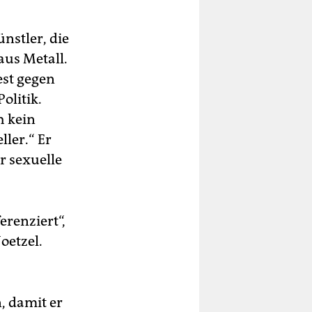
nstler, die
aus Metall.
est gegen
olitik.
h kein
ller.“ Er
r sexuelle
erenziert“,
oetzel.
, damit er