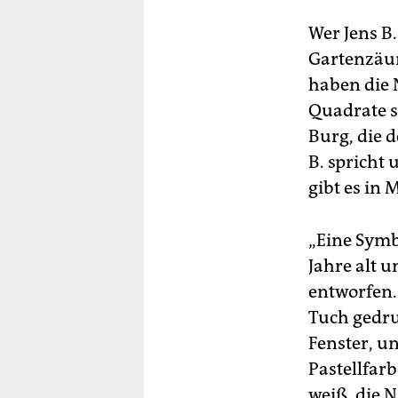
Kar
Jen
Wer Jens B.
Gartenzäu
Ju
Ha
haben die 
von
Quadrate s
Au
Burg, die 
aus
B. spricht
Ha
gibt es in 
wol
No
Pr
„Eine Symbo
ein
Jahre alt u
B.,
entworfen. 
Ma
Tuch gedru
Si
Fenster, u
auf
Pastellfarb
weiß, die N