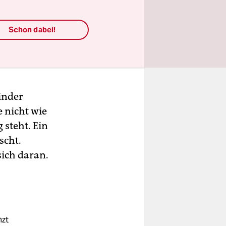
Schon dabei!
inder
e nicht wie
 steht. Ein
scht.
sich daran.
nzt