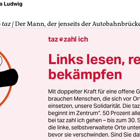
na Ludwig
G
taz |
Der Mann, der jenseits der Autobahnbrück
ht. Andere tun es für ihn.
taz
zahl ich

 lange Kerl, der die Tür des Mannes öffnet, wenn 
Links lesen, r
r sagt: „Mein Kollege nimmt Ihren Ausweis jetzt m
bekämpfen
Mit doppelter Kraft für eine offene G
brauchen Menschen, die sich vor O
einsetzen, unsere Solidarität. Die ta
beginnt im Zentrum“. 50 Prozent a
bei taz zahl ich gehen – bis zum 30
die linke, selbstverwaltete Orte unte
bevor sie verschwinden. Sind Sie da