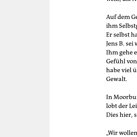
Auf dem Geh
ihm Selbstg
Er selbst h
Jens B. sei
Ihm gehe e
Gefühl von 
habe viel 
Gewalt.
In Moorburg
lobt der Le
Dies hier, s
„Wir wolle