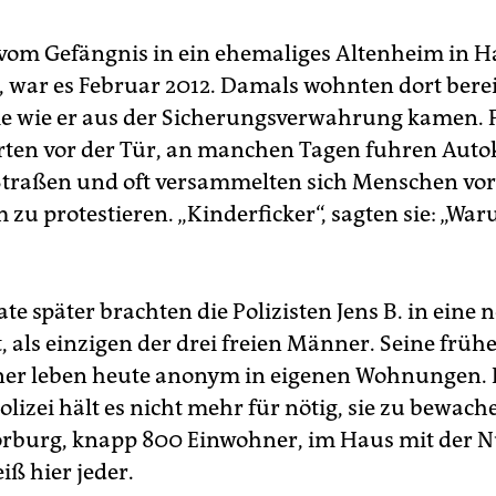
akt des Untersuchungsgefängnisses am Holstenglacis
erbringen.
. vom Gefängnis in ein ehemaliges Altenheim in
. Dezember
2010
: Der Deutsche Bundestag beschließt das
g, war es Februar 2012. Damals wohnten dort berei
rapieunterbringungsgesetz (ThUG). Das soll die Unterbring
e wie er aus der Sicherungsverwahrung kamen. P
 verurteilten Straftätern regeln, die nicht länger in der
herungsverwahrung untergebracht werden dürfen, weil ihre
erten vor der Tür, an manchen Tagen fuhren Auto
cherungsverwahrung rückwirkend verlängert wurde.
Straßen und oft versammelten sich Menschen vo
nuar 2011
: In der Hamburger Justizvollzugsanstalt Fuhlsbütte
 zu protestieren. „Kinderficker“, sagten sie: „Wa
d eine neue Station mit 31 Plätzen für Sicherungsverwahrte
ffnet. Zunächst wird sie von 14 Sicherungsverwahrten bezog
i 2011
: Das Bundesverfassungsgericht erklärt die deutschen
e später brachten die Polizisten Jens B. in eine 
gelungen der Sicherungsverwahrung für verfassungswidrig.
, als einzigen der drei freien Männer. Seine früh
zember 2011
: Hamburg will drei entlassene
er leben heute anonym in eigenen Wohnungen. 
cherungsverwahrte in einem ehemaligen Altenheim in Hambu
feld unterbringen, das von der Polizei bewacht wird. Auch hi
Polizei hält es nicht mehr für nötig, sie zu bewache
mt es nach Medienberichten zu Protesten, die teilweise von
oorburg, knapp 800 Einwohner, im Haus mit der
nazis instrumentalisiert werden.
iß hier jeder.
nuar 2012
: Trotz anhaltender Proteste ziehen Hans-Peter W. 