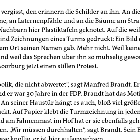
sten D. nach Jenfeld. Im Februar folgt der dritte Entlassene,
s B.
 vergisst, den erinnern die Schilder an ihn. An di
ne, an Laternenpfähle und an die Bäume am Str
ni 2012
: Entgegen der Meinung von Fachleuten verfügt
mburgs Innensenator Michael Neumann (SPD), dass W. weiter
Nachbarn hier Plastiktafeln geknotet. Auf die we
 der Polizei bewacht wird.
ind Zeichnungen eines Turms gedruckt: Ein Bild 
gust 2012
: Da im November die Pacht für das Haus in Jenfel
dem Ort seinen Namen gab. Mehr nicht. Weil keine
läuft, gibt der Senat bekannt, die Männer im
 und weil das Sprechen über ihn so mühselig gewor
fenerweiterungsgebiet in Hamburg-Moorburg unterbringen z
Moorburg jetzt einen stillen Protest.
len. Auch dort kommt es zu Protesten.
vember 2012
: Karsten D. und Hans-Peter W. ziehen in
ivatwohnungen, ihre Bewachung durch Polizeibeamte wird
lik, die nicht abwertet“, sagt Manfred Brandt. Er 
gestellt. Der Dritte der Jenfelder Sicherungsverwahrten, Jen
nd er war 30 Jahre in der FDP. Brandt hat das Mot
 zieht nach Moorburg.
An seiner Haustür hängt es auch, bloß viel größe
i 2013
: Hamburg beschließt eine Neuregelung der
ckt. Auf Papier klebt die Turmzeichnung in jede
cherungsverwahrung. 20 Sicherungsverwahrte wollen dagege
nd am Fahnenmast im Hof hat er sie ebenfalls gehi
 ihre Freilassung klagen
en. „Wir müssen durchhalten“, sagt Brandt. Sein B
ase knollig, er ist hier aufgewachsen.