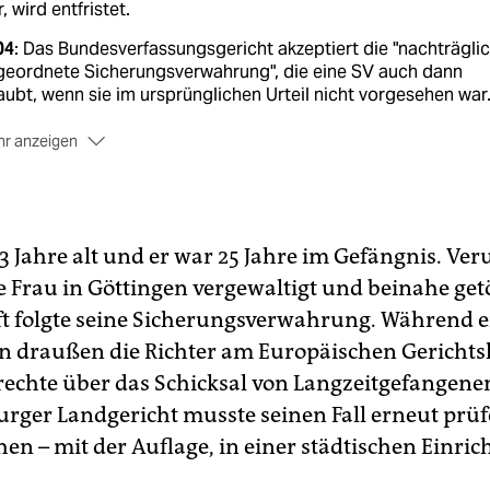
, wird entfristet.
04
: Das Bundesverfassungsgericht akzeptiert die "nachträgli
geordnete Sicherungsverwahrung", die eine SV auch dann
aubt, wenn sie im ursprünglichen Urteil nicht vorgesehen war
r anzeigen
09
: Diese Regelung erklärt der Europäische Gerichtshof für
nschenrechte für menschenrechtswidrig. In der Folge müsse
hrere Kläger aus der Sicherungsverwahrung entlassen werde
i 2010
: Der 53-jährige Hans-Peter W. wird nach 30 Jahren Haf
 53 Jahre alt und er war 25 Jahre im Gefängnis. Veru
 der Justizvollzugsanstalt Freiburg entlassen. Nachdem er s
e Frau in Göttingen vergewaltigt und beinahe getö
ächst in Bad Pyrmont aufhält, schlagen ihm die Behörden
ft folgte seine Sicherungsverwahrung. Während e
fgrund von Medienberichten vor, ins anonymere Hamburg zu
hen. Hier veranstalten
Bild
-Zeitung und
Mopo
eine mediale
n draußen die Richter am Europäischen Gerichts
zjagd auf W. Dieser wird rund um die Uhr von bis zu vier
chte über das Schicksal von Langzeitgefangenen
lizeibeamten bewacht.
ger Landgericht musste seinen Fall erneut prü
zember 2010
: Hans-Peter W. zieht auf das Gelände einer
hen – mit der Auflage, in einer städtischen Einri
burger Klinik. Der damals CDU-geführte Senat will
ckfallgefährdete Sicherungsverwahrte in einem ausgebauten