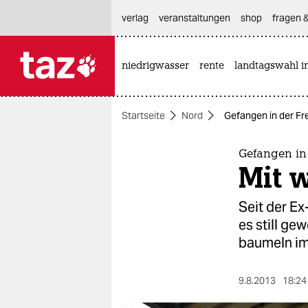
hautnavigation anspringen
hauptinhalt anspringen
footer anspringen
verlag
veranstaltungen
shop
fragen &
niedrigwasser
rente
landtagswahl i

taz zahl ich
taz zahl ich
Startseite
Nord
Gefangen in der Fre
themen
politik
Gefangen in 
Mit 
öko
Seit der E
gesellschaft
es still ge
baumeln im 
kultur
sport
9.8.2013
18:24