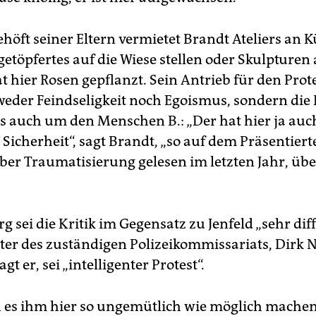
öft seiner Eltern vermietet Brandt Ateliers an Kü
etöpfertes auf die Wiese stellen oder Skulpturen 
at hier Rosen gepflanzt. Sein Antrieb für den Prot
 weder Feindseligkeit noch Egoismus, sondern die P
s auch um den Menschen B.: „Der hat hier ja auc
Sicherheit“, sagt Brandt, „so auf dem Präsentierte
über Traumatisierung gelesen im letzten Jahr, übe
 sei die Kritik im Gegensatz zu Jenfeld „sehr diff
iter des zuständigen Polizeikommissariats, Dirk N
agt er, sei „intelligenter Protest“.
n es ihm hier so ungemütlich wie möglich machen