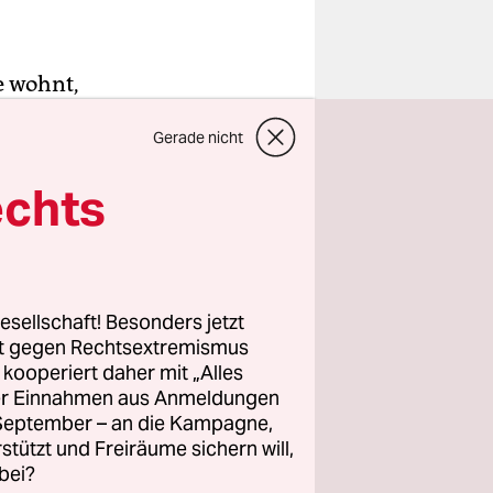
e wohnt,
Gerade nicht
man dort
echts
al kurz
esellschaft! Besonders jetzt
rt gegen Rechtsextremismus
z kooperiert daher mit „Alles
ller Einnahmen aus Anmeldungen
. September – an die Kampagne,
rstützt und Freiräume sichern will,
bei?