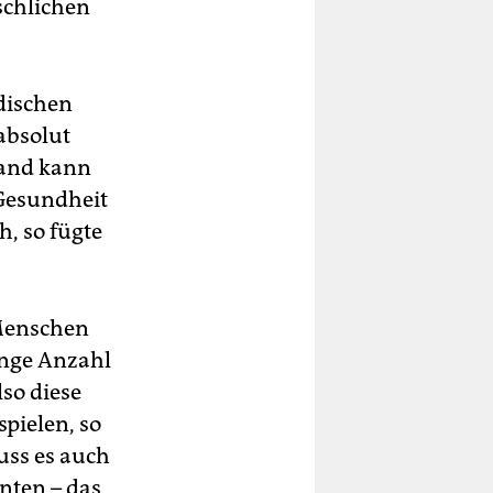
schlichen
dischen
absolut
mand kann
 Gesundheit
, so fügte
 Menschen
inge Anzahl
so diese
pielen, so
uss es auch
nten – das