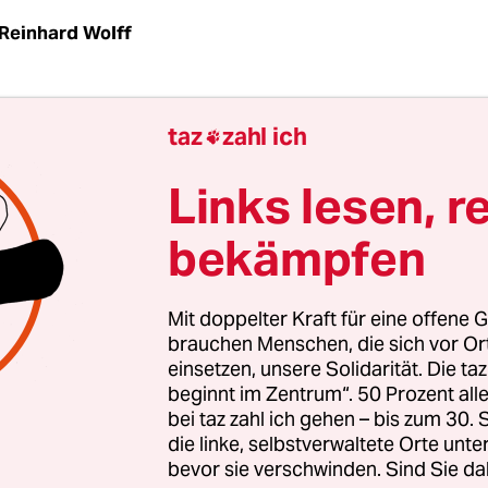
Reinhard Wolff
LM
taz
| Schwedische Forscher haben in Plankton,
taz
zahl ich

ln aus der Ostsee Spuren eines Nervengifts gef
sbruch von Krankheiten wie ALS, Alzheimer un
Links lesen, r
in Verbindung gebracht wird. Quelle dieses Neur
bekämpfen
-methylamino L-alanine) sind Cyanobakterien, 
eser Meerestiere. Die Befürchtung der Forscher:
 könnte eine Gefahr für die menschliche Gesun
Mit doppelter Kraft für eine offene G
 Wobei das Maß der BMAA-Konzentrationen in Fi
brauchen Menschen, die sich vor O
einsetzen, unsere Solidarität. Die ta
offenbar im Zusammenhang mit den kräftigen A
beginnt im Zentrum“. 50 Prozent a
 der die überdüngte Ostsee in den vergangenen 
bei taz zahl ich gehen – bis zum 30
heimgesucht wurde.
die linke, selbstverwaltete Orte unte
bevor sie verschwinden. Sind Sie da