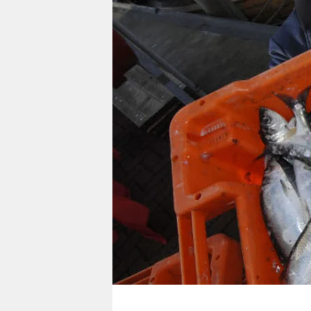
berlin
nord
wahrheit
verlag
verlag
veranstaltungen
shop
fragen & hilfe
unterstützen
abo
genossenschaft