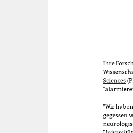
Ihre Forsc
Wissenscha
Sciences
(P
"alarmiere
"Wir habe
gegessen w
neurologis
Universitä