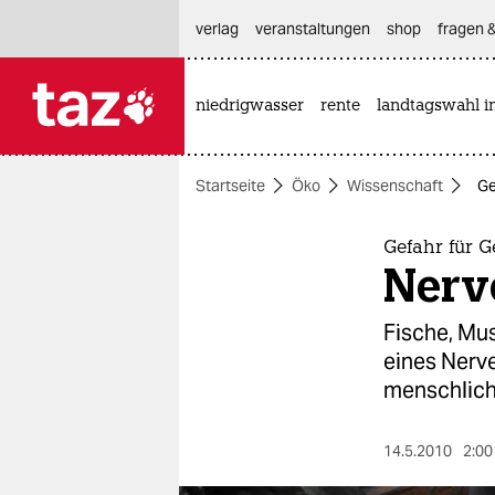
hautnavigation anspringen
hauptinhalt anspringen
footer anspringen
verlag
veranstaltungen
shop
fragen &
niedrigwasser
rente
landtagswahl i

taz zahl ich
taz zahl ich
Startseite
Öko
Wissenschaft
Ge
themen
politik
Gefahr für 
Nerve
öko
Fische, Mu
gesellschaft
eines Nerve
menschlich
kultur
sport
14.5.2010
2:00