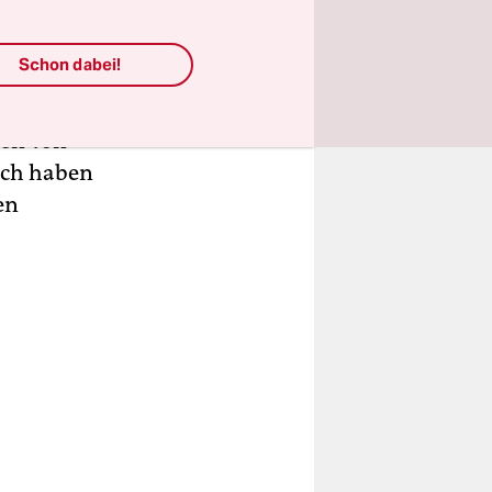
iesen in
ie auch als
Schon dabei!
sie ein
kann. Vor
ren von
ich haben
en