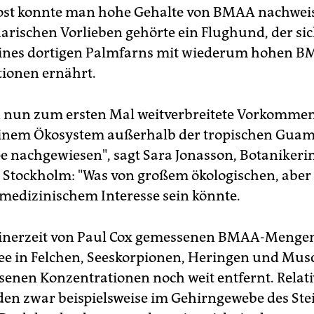
ost konnte man hohe Gehalte von BMAA nachwei
narischen Vorlieben gehörte ein Flughund, der si
eines dortigen Palmfarns mit wiederum hohen 
ionen ernährt.
 nun zum ersten Mal weitverbreitete Vorkomme
inem Ökosystem außerhalb der tropischen Guam
e nachgewiesen", sagt Sara Jonasson, Botanikeri
t Stockholm: "Was von großem ökologischen, aber 
medizinischem Interesse sein könnte.
inerzeit von Paul Cox gemessenen BMAA-Mengen
see in Felchen, Seeskorpionen, Heringen und Mus
enen Konzentrationen noch weit entfernt. Relat
en zwar beispielsweise im Gehirngewebe des Ste