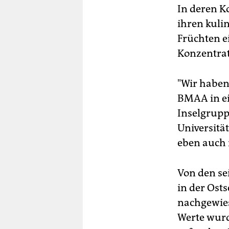
In deren K
ihren kuli
Früchten 
Konzentrat
"Wir haben
BMAA in e
Inselgrupp
Universitä
eben auch 
Von den se
in der Ost
nachgewies
Werte wurd