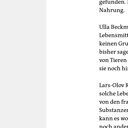
gefunden. 
Nahrung.
Ulla Beckm
Lebensmitt
keinen Gru
bisher sag
von Tieren
sie noch h
Lars-Olov R
solche Leb
von den fr
Substanzen
kann es wo
noch ander