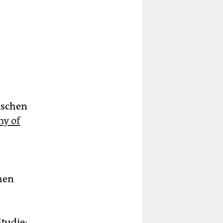
ischen
my of
hen
tudie: