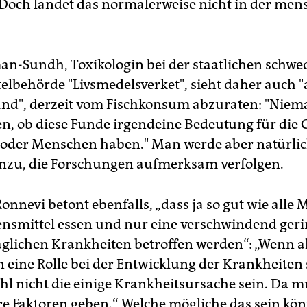
Doch landet das normalerweise nicht in der men
an-Sundh, Toxikologin bei der staatlichen schwe
elbehörde "Livsmedelsverket", sieht daher auch "
nd", derzeit vom Fischkonsum abzuraten: "Nie
en, ob diese Funde irgendeine Bedeutung für die
 oder Menschen haben." Man werde aber natürlich
inzu, die Forschungen aufmerksam verfolgen.
onnevi betont ebenfalls, „dass ja so gut wie alle
ensmittel essen und nur eine verschwindend ger
aglichen Krankheiten betroffen werden“: „Wenn al
 eine Rolle bei der Entwicklung der Krankheiten s
hl nicht die einige Krankheitsursache sein. Da m
e Faktoren geben.“ Welche mögliche das sein kön