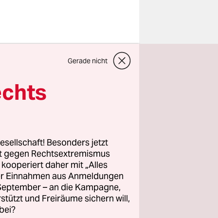
 Fischen
Gerade nicht
unden, das
d
echts
otoxins
eine
 Von diesen
dheit
esellschaft! Besonders jetzt
schen und
rt gegen Rechtsextremismus
z kooperiert daher mit „Alles
lgenblüten
ller Einnahmen aus Anmeldungen
Sommern
. September – an die Kampagne,
rstützt und Freiräume sichern will,
bei?