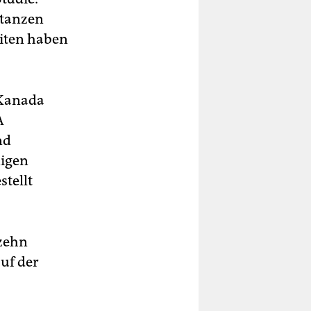
stanzen
eiten haben
 Kanada
A
nd
nigen
tellt
 zehn
uf der