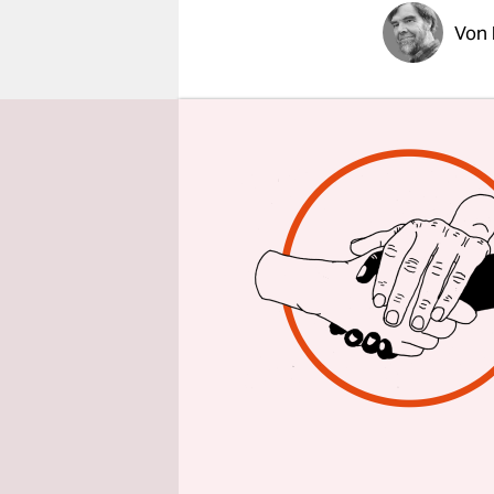
epaper login
Von
STOCKHO
und Musche
mit dem Au
Parkinson 
BMAA (Beta
Nahrung di
Organismen
ausgehen.
Muscheln 
steht, von
mehrfach 