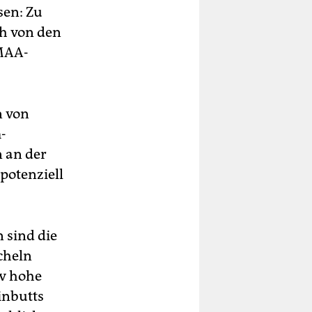
sen: Zu
ch von den
BMAA-
n von
-
n an der
potenziell
 sind die
cheln
iv hohe
inbutts