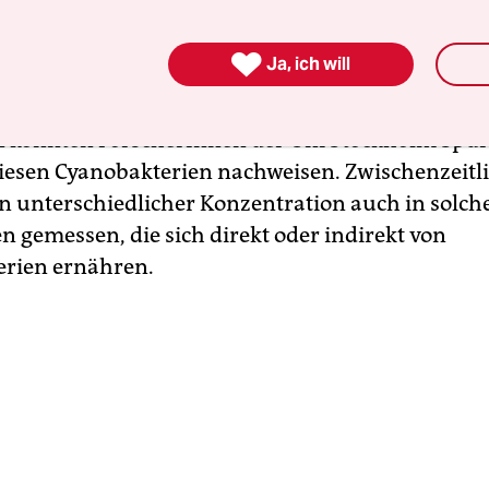
it den Algen vermehren sich nämlich die mit d
ebenden Cyanobakterien. Von diesen Bakterien, d

Ja, ich will
bezeichnet werden, ist schon lange bekannt, dass 
enthalten, das zu Erbrechen und Übelkeit führen 
n konnten ForscherInnen der Uni Stockholm Spu
esen Cyanobakterien nachweisen. Zwischenzeitl
n unterschiedlicher Konzentration auch in solch
 gemessen, die sich direkt oder indirekt von
rien ernähren.