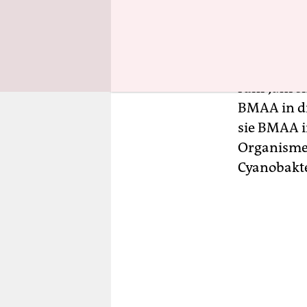
Zusammen m
Symbiose l
Blaualgen 
Lebergift 
fünf Jahre
BMAA in di
sie BMAA i
Organismen
Cyanobakte