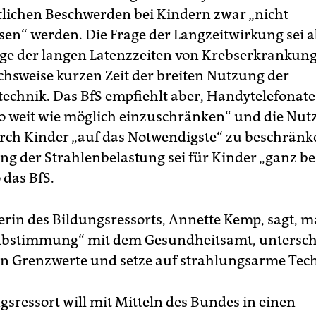
lichen Beschwerden bei Kindern zwar „nicht
en“ werden. Die Frage der Langzeitwirkung sei 
olge der langen Latenzzeiten von Krebserkrankun
ichsweise kurzen Zeit der breiten Nutzung der
echnik. Das BfS empfiehlt aber, Handytelefonate
o weit wie möglich einzuschränken“ und die Nut
ch Kinder „auf das Notwendigste“ zu beschränk
g der Strahlenbelastung sei für Kinder „ganz b
o das BfS.
erin des Bildungsressorts, Annette Kemp, sagt, m
Abstimmung“ mit dem Gesundheitsamt, unterschr
en Grenzwerte und setze auf strahlungsarme Tech
gsressort will mit Mitteln des Bundes in einen