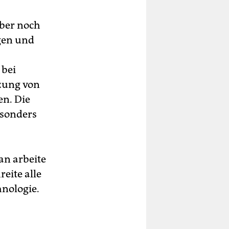
aber noch
gen und
 bei
zung von
en. Die
esonders
an arbeite
eite alle
nologie.