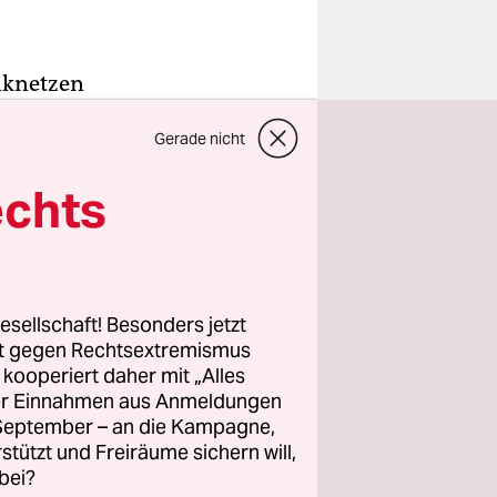
nknetzen
Gerade nicht
gegen
echts
 vor den
t einen
esellschaft! Besonders jetzt
ass
rt gegen Rechtsextremismus
h verboten
z kooperiert daher mit „Alles
ller Einnahmen aus Anmeldungen
 Israel
. September – an die Kampagne,
hulen, so
rstützt und Freiräume sichern will,
gen der
bei?