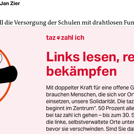
Jan Zier
l die Versorgung der Schulen mit drahtlosen Fu
nd dafür 2,8 Millionen Euro ausgeben. Die
taz
zahl ich

putation hat dem schon zugestimmt. Kritik hin
BUND, der sich in einem offenen Brief an die
Links lesen, r
natorin Claudia Bogedan (SPD) wendet. Er warnt
lichen Risiken der WLAN-Technologie und forder
bekämpfen
n Schutz“ für Kinder ein.
Mit doppelter Kraft für eine offene G
skreis Elektrosmog des BUND weist darauf hin, d
brauchen Menschen, die sich vor O
eise Frankreich WLAN in Kinderkrippen gesetzlic
einsetzen, unsere Solidarität. Die ta
beginnt im Zentrum“. 50 Prozent a
lektromagnetische Strahlung zu begrenzen. Auch
bei taz zahl ich gehen – bis zum 30
eit vergangenem WLAN in Kindergärten und Vorsc
die linke, selbstverwaltete Orte unte
Die Anzahl der Studien, die bedenkliche Wirkun
bevor sie verschwinden. Sind Sie da