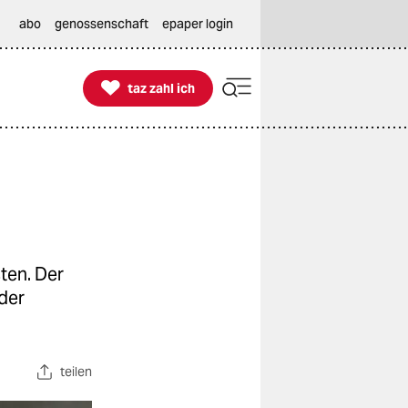
abo
genossenschaft
epaper login

taz zahl ich
taz zahl ich
ten. Der
der
teilen