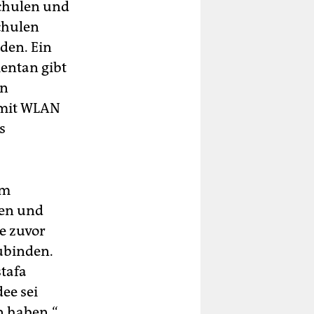
chulen und
chulen
rden. Ein
mentan gibt
en
 mit WLAN
s
em
len und
e zuvor
ubinden.
stafa
ee sei
en haben.“