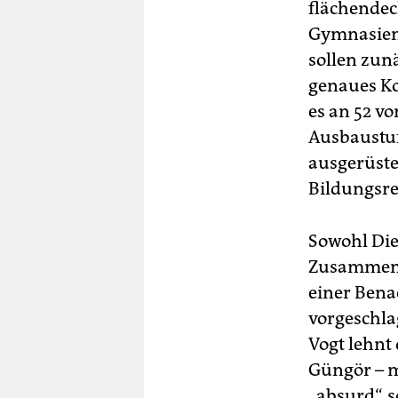
flächende
Gymnasien 
sollen zunä
genaues Ko
es an 52 v
Ausbaustuf
ausgerüstet
Bildungsre
Sowohl Die
Zusammenha
einer Bena
vorgeschla
Vogt lehnt
Güngör – mi
„absurd“, s