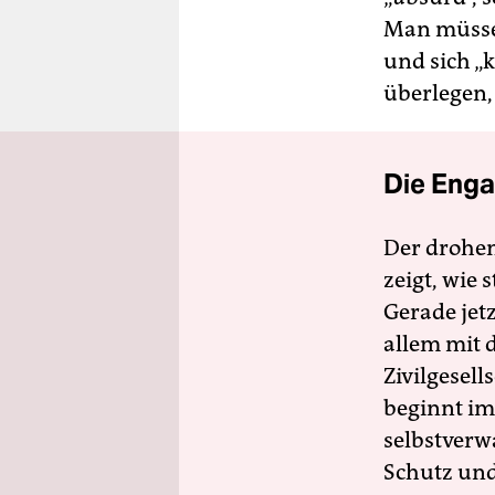
Man müsse 
und sich „
überlegen,
Die Enga
Der drohe
zeigt, wie
Gerade jet
allem mit d
Zivilgesell
beginnt im
selbstverw
Schutz und 