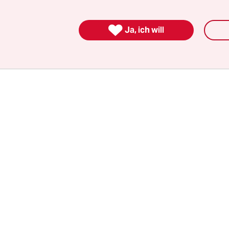
gnetischen Strahlung nachweise, nehme zu. Der
n eine „umfassende Aufklärung“ und einen „bew

Ja, ich will
 den neuen Kommunikationsmedien ein – der so
 „verkabelt“ geschehen.