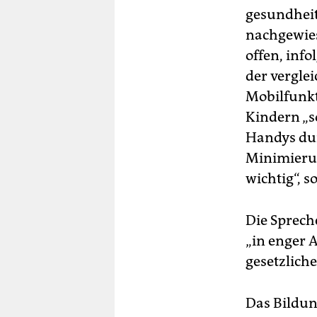
gesundheit
nachgewies
offen, inf
der vergle
Mobilfunkt
Kindern „s
Handys dur
Minimierun
wichtig“, s
Die Sprech
„in enger 
gesetzlich
Das Bildun