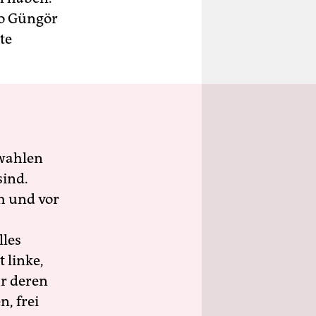
so Güngör
te
wahlen
sind.
h und vor
lles
 linke,
ür deren
n, frei