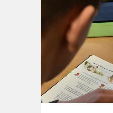
berlin
nord
wahrheit
verlag
verlag
veranstaltungen
shop
fragen & hilfe
unterstützen
abo
genossenschaft