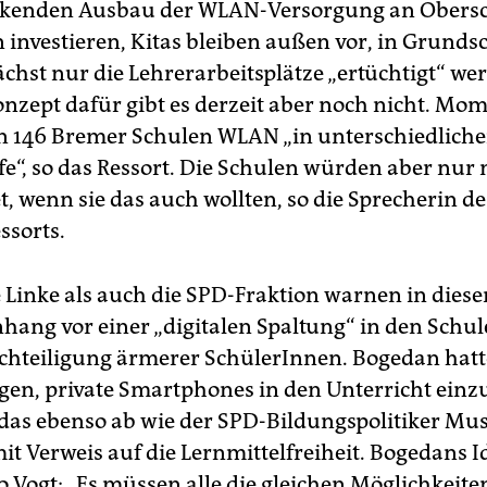
ckenden Ausbau der WLAN-Versorgung an Obers
investieren, Kitas bleiben außen vor, in Grunds
chst nur die Lehrerarbeitsplätze „ertüchtigt“ we
nzept dafür gibt es derzeit aber noch nicht. Mo
on 146 Bremer Schulen WLAN „in unterschiedlich
e“, so das Ressort. Die Schulen würden aber nur
, wenn sie das auch wollten, so die Sprecherin de
ssorts.
 Linke als auch die SPD-Fraktion warnen in dies
ng vor einer „digitalen Spaltung“ in den Schu
chteiligung ärmerer SchülerInnen. Bogedan hatt
gen, private Smartphones in den Unterricht einz
 das ebenso ab wie der SPD-Bildungspolitiker Mu
t Verweis auf die Lernmittelfreiheit. Bogedans Id
o Vogt: „Es müssen alle die gleichen Möglichkeit