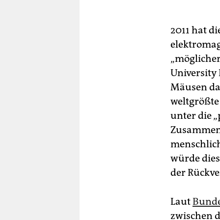
2011 hat di
elektromag
„möglicher
University
Mäusen daz
weltgrößte
unter die „
Zusammenh
menschlich
würde dies
der Rückve
Laut
Bunde
zwischen d