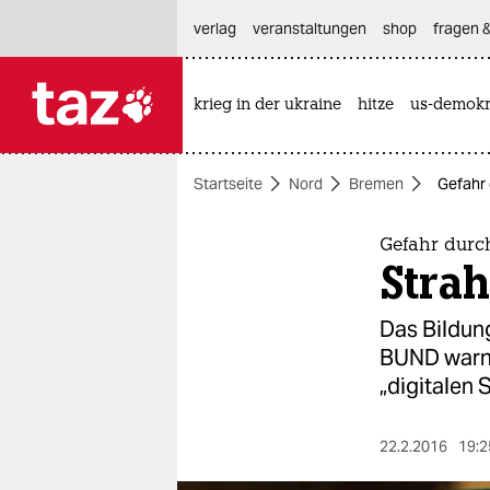
hautnavigation anspringen
hauptinhalt anspringen
footer anspringen
verlag
veranstaltungen
shop
fragen &
krieg in der ukraine
hitze
us-demokr

taz zahl ich
taz zahl ich
Startseite
Nord
Bremen
Gefahr 
themen
politik
Gefahr durc
Stra
öko
Das Bildun
gesellschaft
BUND warnt
„digitalen 
kultur
sport
22.2.2016
19:2