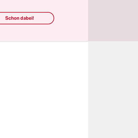
 BUND
ussten
Schon dabei!
llte „in