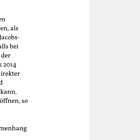
en
en, als
Jacobs-
lls bei
 der
k 2014
direkter
d
 kann,
öffnen, so
mmenhang