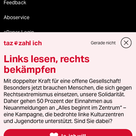
Feedback
Aboservice
ePaper Login
taz
zahl ich
Gerade nicht

Downloads für Abonnierende
Links lesen, rechts
bekämpfen
© 2026 taz Verlags und Vertriebs GmbH
Alle Rechte vorbehalten. Bei rechtlichen Fragen oder für Genehmigungen
Mit doppelter Kraft für eine offene Gesellschaft!
wenden Sie sich bitte an
lizenzen@taz.de
Besonders jetzt brauchen Menschen, die sich gegen
Rechtsextremismus einsetzen, unsere Solidarität.
Daher gehen 50 Prozent der Einnahmen aus
Feedback
Redaktionsstatut
Kommune-Richtlinien
KI-
Neuanmeldungen an „Alles beginnt im Zentrum“ –
eine Kampagne, die bedrohte linke Kulturzentren
Leitlinie
Informant
Datenschutz
Impressum
AGB
und Jugendorte unterstützt. Sind Sie dabei?
Seitenwende
Einwilligungen widerrufen (Ads)

Ja, ich will