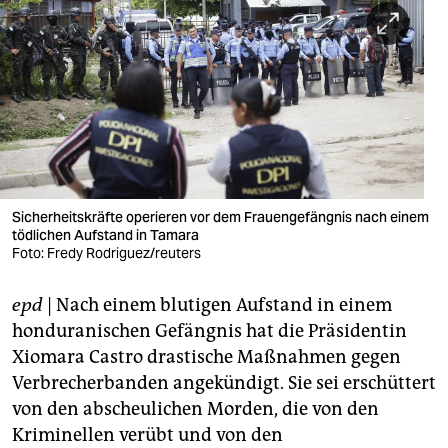
berlin
nord
wahrheit
verlag
verlag
veranstaltungen
Sicherheitskräfte operieren vor dem Frauengefängnis nach einem
tödlichen Aufstand in Tamara
Foto: Fredy Rodriguez/reuters
shop
fragen & hilfe
epd
| Nach einem blutigen Aufstand in einem
honduranischen Gefängnis hat die Präsidentin
unterstützen
Xiomara Castro drastische Maßnahmen gegen
abo
Verbrecherbanden angekündigt. Sie sei erschüttert
von den abscheulichen Morden, die von den
genossenschaft
Kriminellen verübt und von den