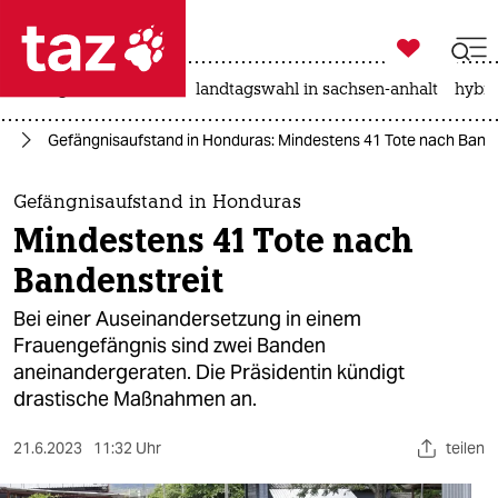

taz zahl ich
niedrigwasser
rente
landtagswahl in sachsen-anhalt
hybri

taz zahl ich
ka
Gefängnisaufstand in Honduras: Mindestens 41 Tote nach Bande
taz zahl ich
themen
Gefängnisaufstand in Honduras
Mindestens 41 Tote nach
politik
Bandenstreit
öko
Bei einer Auseinandersetzung in einem
Frauengefängnis sind zwei Banden
gesellschaft
aneinandergeraten. Die Präsidentin kündigt
drastische Maßnahmen an.
kultur
sport
21.6.2023
11:32 Uhr
teilen