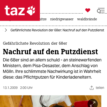

taz zahl ich
krieg in der ukraine
hitze
niedrigwasser
waldbrände

taz zahl ich
tag
Gefährlichste Revolution der 68er: Nachruf auf den Putzdienst
taz zahl ich
themen
Gefährlichste Revolution der 68er
Nachruf auf den Putzdienst
politik
Die 68er sind an allem schuld - an steinewerfenden
öko
Ministern, dem Pisa-Desaster, dem Anschlag von
Mölln. Ihre schlimmste Nachwirkung ist in Wahrheit
gesellschaft
diese: das Pflichtputzen für Kinderladeneltern.
kultur
13.1.2009
2:00 Uhr
teilen
sport