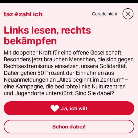
Kantine
taz
zahl ich
Gerade nicht

Links lesen, rechts
Shop
bekämpfen
Anzeigen
Mit doppelter Kraft für eine offene Gesellschaft!
Besonders jetzt brauchen Menschen, die sich gegen
Rechtsextremismus einsetzen, unsere Solidarität.
Fragen & Hilfe
Daher gehen 50 Prozent der Einnahmen aus
Neuanmeldungen an „Alles beginnt im Zentrum“ –
eine Kampagne, die bedrohte linke Kulturzentren
Feedback
und Jugendorte unterstützt. Sind Sie dabei?
Aboservice

Ja, ich will
ePaper Login
Schon dabei!
Downloads für Abonnierende