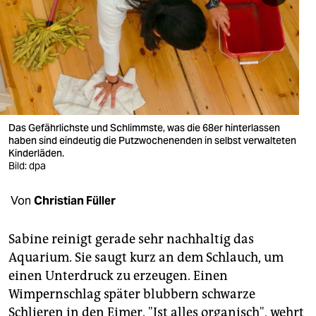
berlin
nord
wahrheit
verlag
verlag
Das Gefährlichste und Schlimmste, was die 68er hinterlassen
haben sind eindeutig die Putzwochenenden in selbst verwalteten
veranstaltungen
Kinderläden.
Bild: dpa
shop
Von
Christian Füller
fragen & hilfe
unterstützen
Sabine reinigt gerade sehr nachhaltig das
Aquarium. Sie saugt kurz an dem Schlauch, um
abo
einen Unterdruck zu erzeugen. Einen
genossenschaft
Wimpernschlag später blubbern schwarze
Schlieren in den Eimer. "Ist alles organisch", wehrt