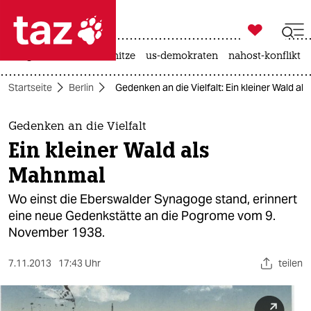

taz zahl ich
krieg in der ukraine
hitze
us-demokraten
nahost-konflikt

taz zahl ich
Startseite
Berlin
Gedenken an die Vielfalt: Ein kleiner Wald a
taz zahl ich
themen
Gedenken an die Vielfalt
Ein kleiner Wald als
politik
Mahnmal
öko
Wo einst die Eberswalder Synagoge stand, erinnert
eine neue Gedenkstätte an die Pogrome vom 9.
gesellschaft
November 1938.
kultur
7.11.2013
17:43 Uhr
teilen
sport