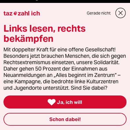
taz
zahl ich
Gerade nicht

Reisen
Links lesen, rechts
Kantine
bekämpfen
Shop
Mit doppelter Kraft für eine offene Gesellschaft!
Besonders jetzt brauchen Menschen, die sich gegen
Anzeigen
Rechtsextremismus einsetzen, unsere Solidarität.
Daher gehen 50 Prozent der Einnahmen aus
Neuanmeldungen an „Alles beginnt im Zentrum“ –
eine Kampagne, die bedrohte linke Kulturzentren
Fragen & Hilfe
und Jugendorte unterstützt. Sind Sie dabei?

Ja, ich will
Feedback
Aboservice
Schon dabei!