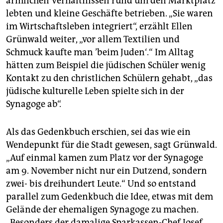
ärmlichen Verhältnissen rund um den Marktplatz
lebten und kleine Geschäfte betrieben. „Sie waren
im Wirtschaftsleben integriert“, erzählt Ellen
Grünwald weiter, „vor allem Textilien und
Schmuck kaufte man ’beim Juden‘.“ Im Alltag
hätten zum Beispiel die jüdischen Schüler wenig
Kontakt zu den christlichen Schülern gehabt, „das
jüdische kulturelle Leben spielte sich in der
Synagoge ab“.
Als das Gedenkbuch erschien, sei das wie ein
Wendepunkt für die Stadt gewesen, sagt Grünwald.
„Auf einmal kamen zum Platz vor der Synagoge
am 9. November nicht nur ein Dutzend, sondern
zwei- bis dreihundert Leute.“ Und so entstand
parallel zum Gedenkbuch die Idee, etwas mit dem
Gelände der ehemaligen Synagoge zu machen.
„Besonders der damalige Sparkassen-Chef Josef