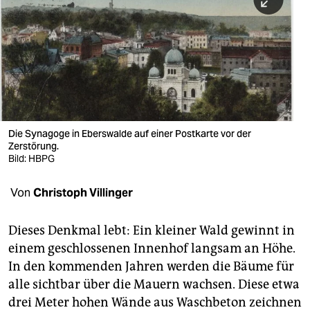
berlin
nord
wahrheit
verlag
verlag
Die Synagoge in Eberswalde auf einer Postkarte vor der
Zerstörung.
veranstaltungen
Bild: HBPG
shop
Von
Christoph Villinger
fragen & hilfe
unterstützen
Dieses Denkmal lebt: Ein kleiner Wald gewinnt in
einem geschlossenen Innenhof langsam an Höhe.
abo
In den kommenden Jahren werden die Bäume für
alle sichtbar über die Mauern wachsen. Diese etwa
genossenschaft
drei Meter hohen Wände aus Waschbeton zeichnen