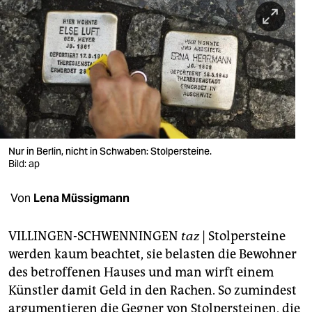
berlin
nord
wahrheit
verlag
verlag
veranstaltungen
Nur in Berlin, nicht in Schwaben: Stolpersteine.
Bild: ap
shop
Von
Lena Müssigmann
fragen & hilfe
unterstützen
VILLINGEN-SCHWENNINGEN
taz
| Stolpersteine
werden kaum beachtet, sie belasten die Bewohner
abo
des betroffenen Hauses und man wirft einem
genossenschaft
Künstler damit Geld in den Rachen. So zumindest
argumentieren die Gegner von Stolpersteinen, die