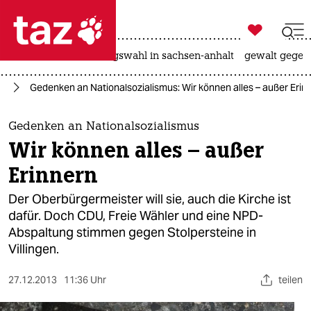

taz zahl ich
hitze
surfen
landtagswahl in sachsen-anhalt
gewalt gegen

taz zahl ich
us
Gedenken an Nationalsozialismus: Wir können alles – außer Erin
taz zahl ich
themen
Gedenken an Nationalsozialismus
Wir können alles – außer
politik
Erinnern
öko
Der Oberbürgermeister will sie, auch die Kirche ist
dafür. Doch CDU, Freie Wähler und eine NPD-
gesellschaft
Abspaltung stimmen gegen Stolpersteine in
Villingen.
kultur
sport
27.12.2013
11:36 Uhr
teilen