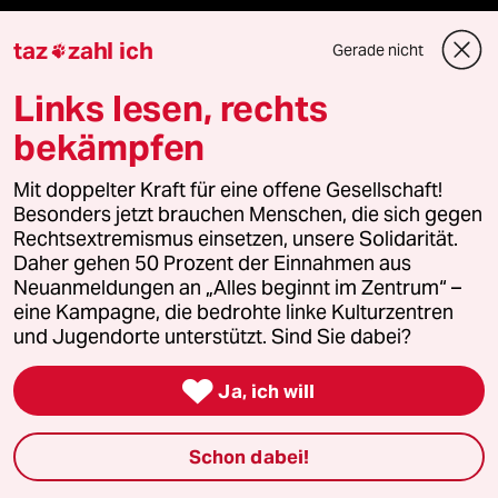
taz lab 2027
taz
zahl ich
Gerade nicht

Links lesen, rechts
Mehr taz Lesestoff
bekämpfen
Mit doppelter Kraft für eine offene Gesellschaft!
taz Blogs
Besonders jetzt brauchen Menschen, die sich gegen
Rechtsextremismus einsetzen, unsere Solidarität.
taz FUTURZWEI
Daher gehen 50 Prozent der Einnahmen aus
Neuanmeldungen an „Alles beginnt im Zentrum“ –
Le Monde diplomatique
eine Kampagne, die bedrohte linke Kulturzentren
und Jugendorte unterstützt. Sind Sie dabei?
taz Archiv

Ja, ich will
Schon dabei!
Mehr taz Angebote