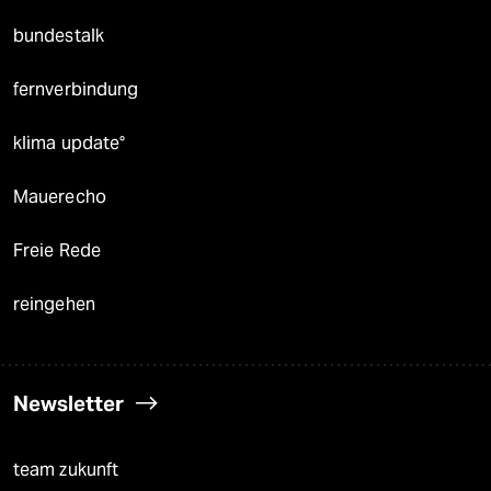
bundestalk
fernverbindung
klima update°
Mauerecho
Freie Rede
reingehen
Newsletter
team zukunft