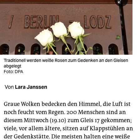
berlin
nord
wahrheit
verlag
verlag
Traditionell werden weiße Rosen zum Gedenken an den Gleisen
abgelegt
veranstaltungen
Foto: DPA
shop
Von
Lara Janssen
fragen & hilfe
unterstützen
Graue Wolken bedecken den Himmel, die Luft ist
noch feucht vom Regen. 200 Menschen sind an
abo
diesem Mittwoch (19.10) zum Gleis 17 gekommen;
viele, vor allem ältere, sitzen auf Klappstühlen an
genossenschaft
der Gedenkstätte. Die meisten halten eine weiße