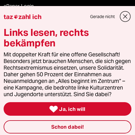
ePaper Login
taz
zahl ich
Gerade nicht

Downloads für Abonnierende
Links lesen, rechts
bekämpfen
© 2026 taz Verlags und Vertriebs GmbH
Mit doppelter Kraft für eine offene Gesellschaft!
Alle Rechte vorbehalten. Bei rechtlichen Fragen oder für Genehmigungen
wenden Sie sich bitte an
lizenzen@taz.de
Besonders jetzt brauchen Menschen, die sich gegen
Rechtsextremismus einsetzen, unsere Solidarität.
Daher gehen 50 Prozent der Einnahmen aus
Feedback
Redaktionsstatut
Kommune-Richtlinien
KI-
Neuanmeldungen an „Alles beginnt im Zentrum“ –
eine Kampagne, die bedrohte linke Kulturzentren
Leitlinie
Informant
Datenschutz
Impressum
AGB
und Jugendorte unterstützt. Sind Sie dabei?
Seitenwende
Einwilligungen widerrufen (Ads)

Ja, ich will
Schon dabei!