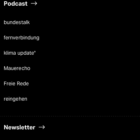
Podcast
bundestalk
fernverbindung
klima update°
Mauerecho
Freie Rede
reingehen
Newsletter