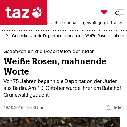

taz zahl ich
hitze
landtagswahl in sachsen-anhalt
gewalt gegen frauen

taz zahl ich
in
Gedenken an die Deportation der Juden: Weiße Rosen, mahnen
taz zahl ich
themen
Gedenken an die Deportation der Juden
Weiße Rosen, mahnende
politik
Worte
öko
Vor 75 Jahren begann die Deportation der Juden
aus Berlin. Am 19. Oktober wurde ihrer am Bahnhof
gesellschaft
Grunewald gedacht
kultur
19.10.2016
18:00 Uhr
teilen
sport