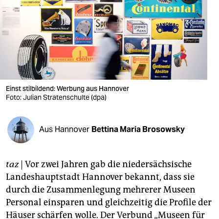
berlin
nord
wahrheit
verlag
verlag
Einst stilbildend: Werbung aus Hannover
Foto: Julian Stratenschulte (dpa)
veranstaltungen
shop
Aus Hannover
Bettina Maria Brosowsky
fragen & hilfe
unterstützen
taz
| Vor zwei Jahren gab die niedersächsische
Landeshauptstadt Hannover bekannt, dass sie
abo
durch die Zusammenlegung mehrerer Museen
Personal einsparen und gleichzeitig die Profile der
genossenschaft
Häuser schärfen wolle. Der Verbund „Museen für