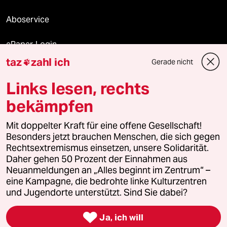
Aboservice
ePaper Login
taz
zahl ich
Gerade nicht

Downloads für Abonnierende
Links lesen, rechts
bekämpfen
© 2026 taz Verlags und Vertriebs GmbH
Mit doppelter Kraft für eine offene Gesellschaft!
Alle Rechte vorbehalten. Bei rechtlichen Fragen oder für Genehmigungen
wenden Sie sich bitte an
lizenzen@taz.de
Besonders jetzt brauchen Menschen, die sich gegen
Rechtsextremismus einsetzen, unsere Solidarität.
Daher gehen 50 Prozent der Einnahmen aus
Feedback
Redaktionsstatut
Kommune-Richtlinien
KI-
Neuanmeldungen an „Alles beginnt im Zentrum“ –
eine Kampagne, die bedrohte linke Kulturzentren
Leitlinie
Informant
Datenschutz
Impressum
AGB
und Jugendorte unterstützt. Sind Sie dabei?
Seitenwende
Einwilligungen widerrufen (Ads)

Ja, ich will