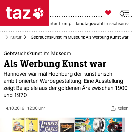

taz zahl ich
nahost-konflikt
usa unter trump
landtagswahl in sachsen-an

taz zahl ich
te
Kultur
Gebrauchskunst im Museum: Als Werbung Kunst war
taz zahl ich
themen
Gebrauchskunst im Museum
Als Werbung Kunst war
politik
Hannover war mal Hochburg der künstlerisch
öko
ambitionierten Werbegestaltung. Eine Ausstellung
zeigt Beispiele aus der goldenen Ära zwischen 1900
gesellschaft
und 1970
kultur
14.10.2016
12:00 Uhr
teilen
sport