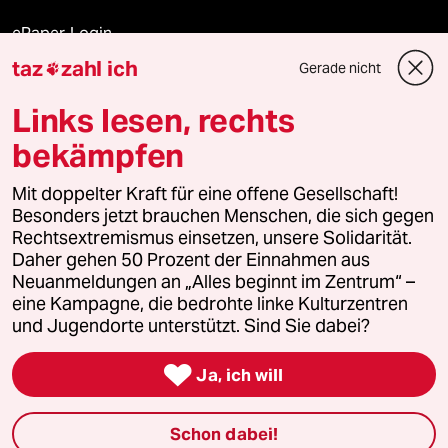
ePaper Login
taz
zahl ich
Gerade nicht

Downloads für Abonnierende
Links lesen, rechts
bekämpfen
© 2026 taz Verlags und Vertriebs GmbH
Mit doppelter Kraft für eine offene Gesellschaft!
Alle Rechte vorbehalten. Bei rechtlichen Fragen oder für Genehmigungen
wenden Sie sich bitte an
lizenzen@taz.de
Besonders jetzt brauchen Menschen, die sich gegen
Rechtsextremismus einsetzen, unsere Solidarität.
Daher gehen 50 Prozent der Einnahmen aus
Feedback
Redaktionsstatut
Kommune-Richtlinien
KI-
Neuanmeldungen an „Alles beginnt im Zentrum“ –
eine Kampagne, die bedrohte linke Kulturzentren
Leitlinie
Informant
Datenschutz
Impressum
AGB
und Jugendorte unterstützt. Sind Sie dabei?
Seitenwende
Einwilligungen widerrufen (Ads)

Ja, ich will
Schon dabei!