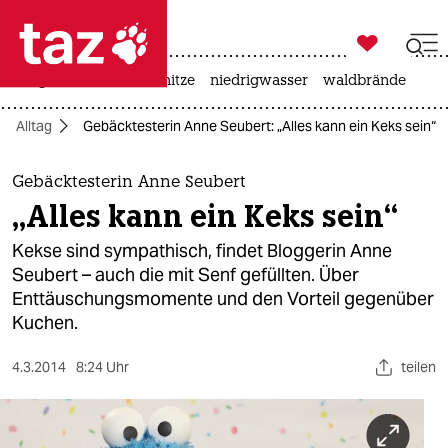

taz zahl ich
krieg in der ukraine
hitze
niedrigwasser
waldbrände

taz zahl ich
Alltag
Gebäcktesterin Anne Seubert: „Alles kann ein Keks sein“
taz zahl ich
themen
Gebäcktesterin Anne Seubert
„Alles kann ein Keks sein“
politik
Kekse sind sympathisch, findet Bloggerin Anne
öko
Seubert – auch die mit Senf gefüllten. Über
Enttäuschungsmomente und den Vorteil gegenüber
gesellschaft
Kuchen.
kultur
4.3.2014
8:24 Uhr
teilen
sport