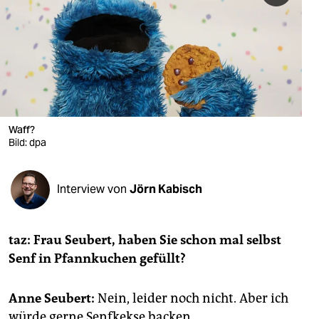
berlin
nord
wahrheit
verlag
verlag
Waff?
Bild: dpa
veranstaltungen
shop
Interview von
Jörn Kabisch
fragen & hilfe
unterstützen
taz: Frau Seubert, haben Sie schon mal selbst
Senf in Pfannkuchen gefüllt?
abo
genossenschaft
Anne Seubert:
Nein, leider noch nicht. Aber ich
würde gerne Senfkekse backen.