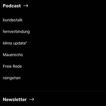
Podcast
bundestalk
fernverbindung
klima update°
Mauerecho
Freie Rede
reingehen
Newsletter