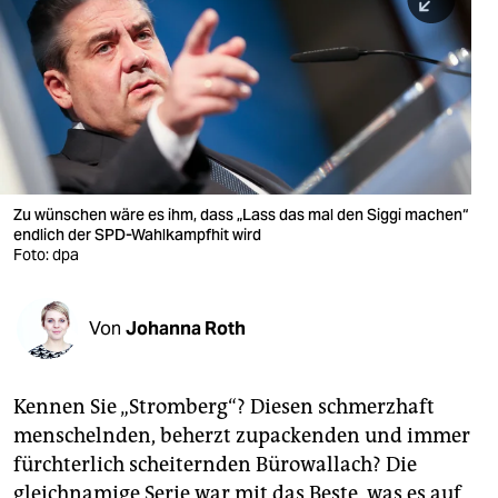
berlin
nord
wahrheit
verlag
verlag
Zu wünschen wäre es ihm, dass „Lass das mal den Siggi machen“
endlich der SPD-Wahlkampfhit wird
veranstaltungen
Foto: dpa
shop
fragen & hilfe
Von
Johanna Roth
unterstützen
Kennen Sie „Stromberg“? Diesen schmerzhaft
abo
menschelnden, beherzt zupackenden und immer
genossenschaft
fürchterlich scheiternden Bürowallach? Die
gleichnamige Serie war mit das Beste, was es auf