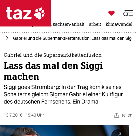

taz zahl ich
hitze
landtagswahl in sachsen-anhalt
arbeit
klimawandel

taz zahl ich
nd
Gabriel und die Supermarktkettenfusion: Lass das mal den Sigg
taz zahl ich
themen
Gabriel und die Supermarktkettenfusion
Lass das mal den Siggi
politik
machen
öko
Siggi goes Stromberg: In der Tragikomik seines
Scheiterns gleicht Sigmar Gabriel einer Kultfigur
gesellschaft
des deutschen Fernsehens. Ein Drama.
kultur
13.7.2016
19:40 Uhr
teilen
sport