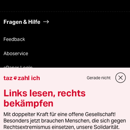
Fragen & Hilfe
Feedback
Aboservice
ePaper Login
taz
zahl ich
Gerade nicht

Downloads für Abonnierende
Links lesen, rechts
bekämpfen
© 2026 taz Verlags und Vertriebs GmbH
Mit doppelter Kraft für eine offene Gesellschaft!
Alle Rechte vorbehalten. Bei rechtlichen Fragen oder für Genehmigungen
wenden Sie sich bitte an
lizenzen@taz.de
Besonders jetzt brauchen Menschen, die sich gegen
Rechtsextremismus einsetzen, unsere Solidarität.