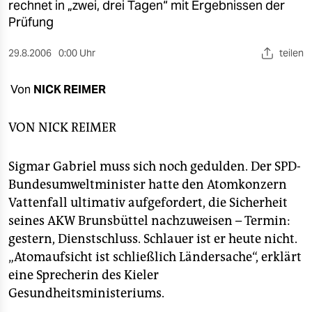
berlin
rechnet in „zwei, drei Tagen“ mit Ergebnissen der
Prüfung
nord
29.8.2006
0:00 Uhr
teilen
wahrheit
Von
NICK REIMER
verlag
verlag
VON
NICK REIMER
veranstaltungen
Sigmar Gabriel muss sich noch gedulden. Der SPD-
shop
Bundesumweltminister hatte den Atomkonzern
Vattenfall ultimativ aufgefordert, die Sicherheit
fragen & hilfe
seines AKW Brunsbüttel nachzuweisen – Termin:
unterstützen
gestern, Dienstschluss. Schlauer ist er heute nicht.
„Atomaufsicht ist schließlich Ländersache“, erklärt
abo
eine Sprecherin des Kieler
genossenschaft
Gesundheitsministeriums.