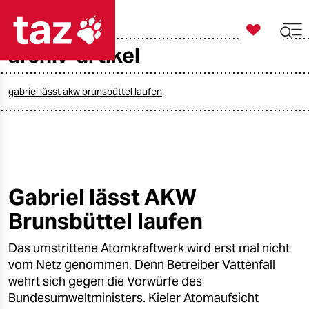

taz zahl ich
archiv-artikel

taz zahl ich
taz zahl ich
gabriel lässt akw brunsbüttel laufen
themen
politik
öko
Gabriel lässt AKW
Brunsbüttel laufen
gesellschaft
Das umstrittene Atomkraftwerk wird erst mal nicht
kultur
vom Netz genommen. Denn Betreiber Vattenfall
sport
wehrt sich gegen die Vorwürfe des
Bundesumweltministers. Kieler Atomaufsicht