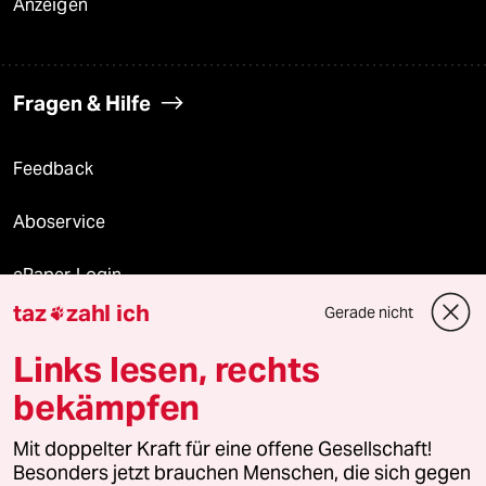
Anzeigen
Fragen & Hilfe
Feedback
Aboservice
ePaper Login
taz
zahl ich
Gerade nicht

Downloads für Abonnierende
Links lesen, rechts
bekämpfen
© 2026 taz Verlags und Vertriebs GmbH
Mit doppelter Kraft für eine offene Gesellschaft!
Alle Rechte vorbehalten. Bei rechtlichen Fragen oder für Genehmigungen
wenden Sie sich bitte an
lizenzen@taz.de
Besonders jetzt brauchen Menschen, die sich gegen