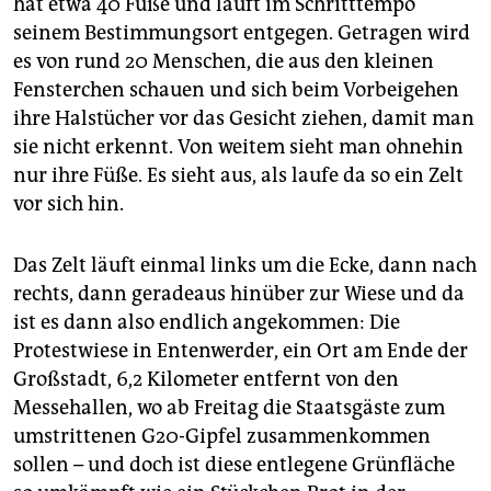
hat etwa 40 Füße und läuft im Schritttempo
epaper login
seinem Bestimmungsort entgegen. Getragen wird
es von rund 20 Menschen, die aus den kleinen
Fensterchen schauen und sich beim Vorbeigehen
ihre Halstücher vor das Gesicht ziehen, damit man
sie nicht erkennt. Von weitem sieht man ohnehin
nur ihre Füße. Es sieht aus, als laufe da so ein Zelt
vor sich hin.
Das Zelt läuft einmal links um die Ecke, dann nach
rechts, dann geradeaus hinüber zur Wiese und da
ist es dann also endlich angekommen: Die
Protestwiese in Entenwerder, ein Ort am Ende der
Großstadt, 6,2 Kilometer entfernt von den
Messehallen, wo ab Freitag die Staatsgäste zum
umstrittenen G20-Gipfel zusammenkommen
sollen – und doch ist diese entlegene Grünfläche