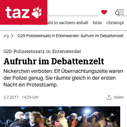

taz zahl ich
iran-krieg
landtagswahl in sachsen-anhalt
hitze
christophe

taz zahl ich
mburg
G20-Polizeieinsatz in Entenwerder: Aufruhr im Debattenzelt
taz zahl ich
themen
G20-Polizeieinsatz in Entenwerder
Aufruhr im Debattenzelt
politik
Nickerchen verboten: Elf Übernachtungszelte waren
öko
der Polizei genug. Sie räumte gleich in der ersten
Nacht ein Protestcamp.
gesellschaft
3.7.2017
14:25 Uhr
teilen
kultur
sport