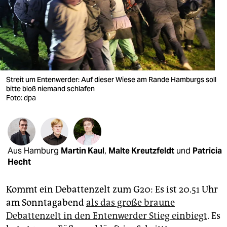
berlin
nord
wahrheit
verlag
Streit um Entenwerder: Auf dieser Wiese am Rande Hamburgs soll
verlag
bitte bloß niemand schlafen
Foto: dpa
veranstaltungen
shop
fragen & hilfe
Aus Hamburg
Martin Kaul
,
Malte Kreutzfeldt
und
Patricia
Hecht
unterstützen
Kommt ein Debattenzelt zum G20: Es ist 20.51 Uhr
abo
am Sonntagabend
als das große braune
genossenschaft
Debattenzelt in den Entenwerder Stieg einbiegt
. Es