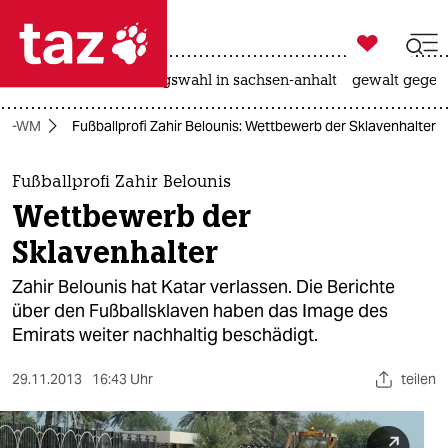

taz zahl ich
hitze
surfen
landtagswahl in sachsen-anhalt
gewalt gegen

taz zahl ich
all-WM
Fußballprofi Zahir Belounis: Wettbewerb der Sklavenhalter
taz zahl ich
themen
Fußballprofi Zahir Belounis
Wettbewerb der
politik
Sklavenhalter
öko
Zahir Belounis hat Katar verlassen. Die Berichte
über den Fußballsklaven haben das Image des
gesellschaft
Emirats weiter nachhaltig beschädigt.
kultur
29.11.2013
16:43 Uhr
teilen
sport