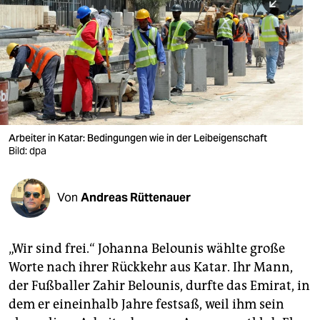
berlin
nord
wahrheit
verlag
verlag
Arbeiter in Katar: Bedingungen wie in der Leibeigenschaft
Bild: dpa
veranstaltungen
shop
Von
Andreas Rüttenauer
fragen & hilfe
unterstützen
„Wir sind frei.“ Johanna Belounis wählte große
Worte nach ihrer Rückkehr aus Katar. Ihr Mann,
abo
der Fußballer Zahir Belounis, durfte das Emirat, in
genossenschaft
dem er eineinhalb Jahre festsaß, weil ihm sein