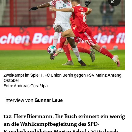
berlin
nord
wahrheit
verlag
verlag
veranstaltungen
shop
Zweikampf im Spiel 1. FC Union Berlin gegen FSV Mainz Anfang
Oktober
Foto: Andreas Gora/dpa
fragen & hilfe
unterstützen
Interview von
Gunnar Leue
abo
taz: Herr Biermann, Ihr Buch erinnert ein wenig
genossenschaft
an die Wahlkampfbegleitung des SPD-
Kanzlerkandidaten Martin Schulz 2016 durch