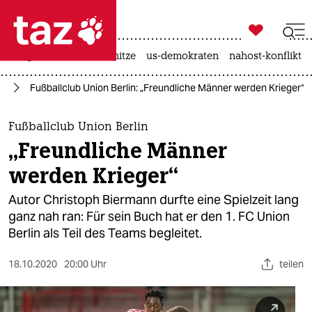

taz zahl ich
krieg in der ukraine
hitze
us-demokraten
nahost-konflikt

taz zahl ich
ll
Fußballclub Union Berlin: „Freundliche Männer werden Krieger“
taz zahl ich
themen
Fußballclub Union Berlin
„Freundliche Männer
politik
werden Krieger“
öko
Autor Christoph Biermann durfte eine Spielzeit lang
ganz nah ran: Für sein Buch hat er den 1. FC Union
gesellschaft
Berlin als Teil des Teams begleitet.
kultur
18.10.2020
20:00 Uhr
teilen
sport