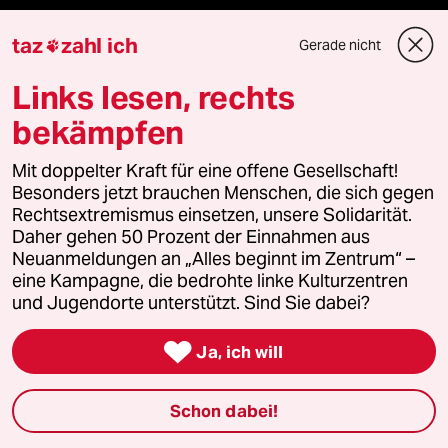
Le Monde diplomatique
taz
zahl ich
Gerade nicht

taz Archiv
Links lesen, rechts
bekämpfen
Mehr taz Angebote
Mit doppelter Kraft für eine offene Gesellschaft!
Besonders jetzt brauchen Menschen, die sich gegen
Rechtsextremismus einsetzen, unsere Solidarität.
Reisen
Daher gehen 50 Prozent der Einnahmen aus
Neuanmeldungen an „Alles beginnt im Zentrum“ –
eine Kampagne, die bedrohte linke Kulturzentren
Kantine
und Jugendorte unterstützt. Sind Sie dabei?
Shop

Ja, ich will
Anzeigen
Schon dabei!