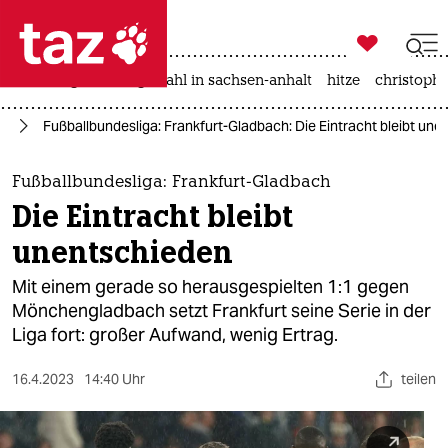

taz zahl ich
iran-krieg
landtagswahl in sachsen-anhalt
hitze
christophe

taz zahl ich
rt
Fußballbundesliga: Frankfurt-Gladbach: Die Eintracht bleibt un
taz zahl ich
themen
Fußballbundesliga: Frankfurt-Gladbach
Die Eintracht bleibt
politik
unentschieden
öko
Mit einem gerade so herausgespielten 1:1 gegen
Mönchengladbach setzt Frankfurt seine Serie in der
gesellschaft
Liga fort: großer Aufwand, wenig Ertrag.
kultur
16.4.2023
14:40 Uhr
teilen
sport