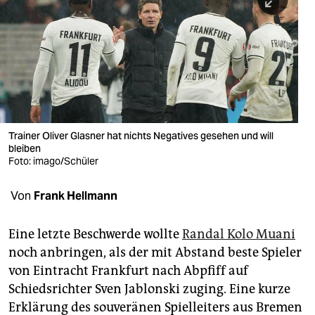
berlin
nord
wahrheit
verlag
verlag
Trainer Oliver Glasner hat nichts Negatives gesehen und will
bleiben
veranstaltungen
Foto: imago/Schüler
shop
Von
Frank Hellmann
fragen & hilfe
unterstützen
Eine letzte Beschwerde wollte
Randal Kolo Muani
noch anbringen, als der mit Abstand beste Spieler
abo
von Eintracht Frankfurt nach Abpfiff auf
Schiedsrichter Sven Jablonski zuging. Eine kurze
genossenschaft
Erklärung des souveränen Spielleiters aus Bremen