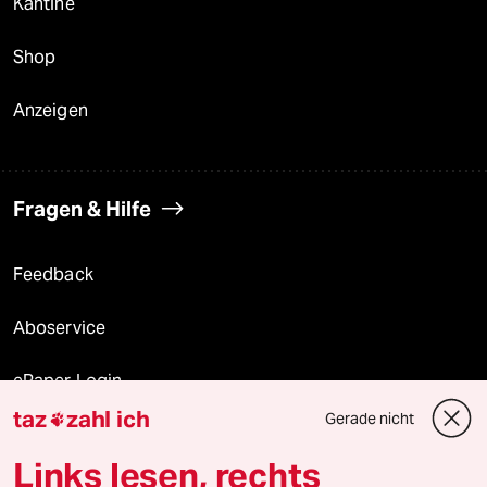
Kantine
Shop
Anzeigen
Fragen & Hilfe
Feedback
Aboservice
ePaper Login
taz
zahl ich
Gerade nicht

Downloads für Abonnierende
Links lesen, rechts