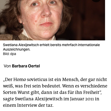
berlin
nord
wahrheit
verlag
verlag
Swetlana Alexijewitsch erhielt bereits mehrfach internationale
Auszeichnungen.
veranstaltungen
Bild: dpa
shop
Von
Barbara Oertel
fragen & hilfe
„Der Homo sovieticus ist ein Mensch, der gar nicht
unterstützen
weiß, was frei sein bedeutet. Wenn es verschiedene
Sorten Wurst gibt, dann ist das für ihn Freiheit“,
abo
sagte Swetlana Alexijewitsch im Januar 2011 in
genossenschaft
einem Interview der taz.