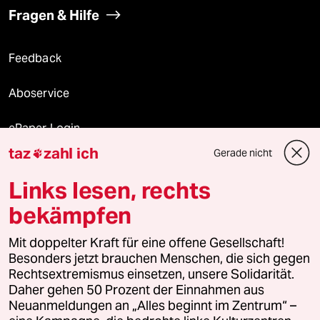
Fragen & Hilfe
Feedback
Aboservice
ePaper Login
taz
zahl ich
Gerade nicht

Downloads für Abonnierende
Links lesen, rechts
bekämpfen
© 2026 taz Verlags und Vertriebs GmbH
Mit doppelter Kraft für eine offene Gesellschaft!
Alle Rechte vorbehalten. Bei rechtlichen Fragen oder für Genehmigungen
wenden Sie sich bitte an
lizenzen@taz.de
Besonders jetzt brauchen Menschen, die sich gegen
Rechtsextremismus einsetzen, unsere Solidarität.
Daher gehen 50 Prozent der Einnahmen aus
Feedback
Redaktionsstatut
Kommune-Richtlinien
KI-
Neuanmeldungen an „Alles beginnt im Zentrum“ –