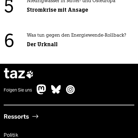
5
Niedrigwasser in Mittel- und Osteuropa
Stromkrise mit Ansage
6
Was tun gegen den Energiewende-Rollback?
Der Urknall
taz

Folgen Sie uns
Ressorts
Politik