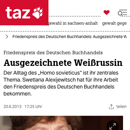

taz zahl ich
hitze
surfen
landtagswahl in sachsen-anhalt
gewalt gegen

taz zahl ich
ch
Friedenspreis des Deutschen Buchhandels: Ausgezeichnete Wei
taz zahl ich
themen
Friedenspreis des Deutschen Buchhandels
Ausgezeichnete Weißrussin
politik
Der Alltag des „Homo sovieticus“ ist ihr zentrales
öko
Thema. Swetlana Alexijewitsch hat für ihre Arbeit
den Friedenspreis des Deutschen Buchhandels
gesellschaft
bekommen.
kultur
20.6.2013
17:25 Uhr
teilen
sport