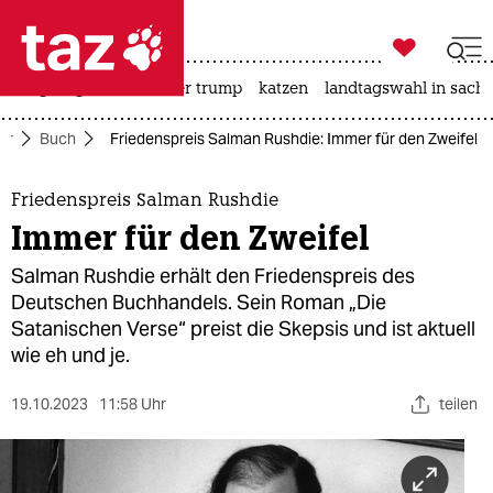

taz zahl ich
bergsteigen
usa unter trump
katzen
landtagswahl in sachs

taz zahl ich
ur
Buch
Friedenspreis Salman Rushdie: Immer für den Zweifel
taz zahl ich
themen
Friedenspreis Salman Rushdie
Immer für den Zweifel
politik
Salman Rushdie erhält den Friedenspreis des
öko
Deutschen Buchhandels. Sein Roman „Die
Satanischen Verse“ preist die Skepsis und ist aktuell
gesellschaft
wie eh und je.
kultur
19.10.2023
11:58 Uhr
teilen
sport