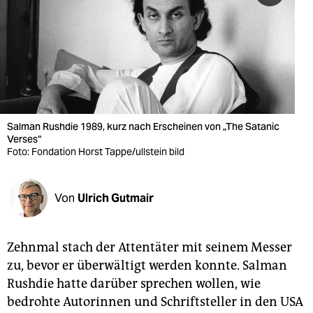
berlin
nord
wahrheit
verlag
verlag
Salman Rushdie 1989, kurz nach Erscheinen von „The Satanic
Verses“
veranstaltungen
Foto: Fondation Horst Tappe/ullstein bild
shop
Von
Ulrich Gutmair
fragen & hilfe
unterstützen
Zehnmal stach der Attentäter mit seinem Messer
abo
zu, bevor er überwältigt werden konnte. Salman
Rushdie hatte darüber sprechen wollen, wie
genossenschaft
bedrohte Autorinnen und Schriftsteller in den USA