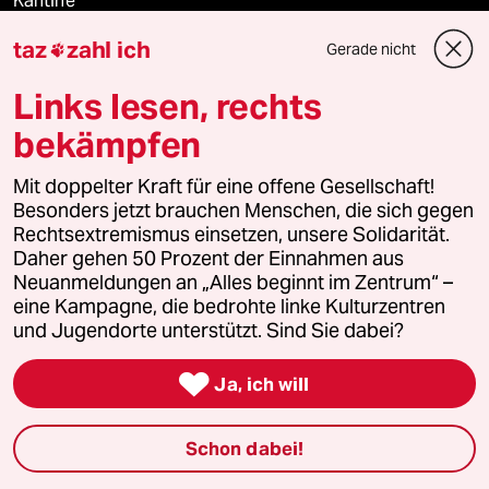
Kantine
taz
zahl ich
Gerade nicht

Shop
Links lesen, rechts
Anzeigen
bekämpfen
Mit doppelter Kraft für eine offene Gesellschaft!
Fragen & Hilfe
Besonders jetzt brauchen Menschen, die sich gegen
Rechtsextremismus einsetzen, unsere Solidarität.
Daher gehen 50 Prozent der Einnahmen aus
Feedback
Neuanmeldungen an „Alles beginnt im Zentrum“ –
eine Kampagne, die bedrohte linke Kulturzentren
Aboservice
und Jugendorte unterstützt. Sind Sie dabei?

ePaper Login
Ja, ich will
Downloads für Abonnierende
Schon dabei!