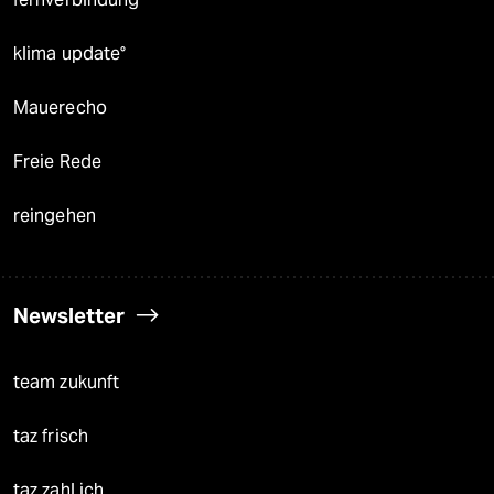
klima update°
Mauerecho
Freie Rede
reingehen
Newsletter
team zukunft
taz frisch
taz zahl ich