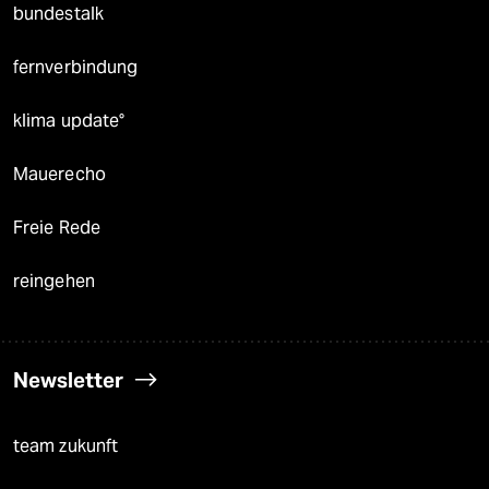
bundestalk
fernverbindung
klima update°
Mauerecho
Freie Rede
reingehen
Newsletter
team zukunft