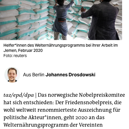
berlin
nord
wahrheit
verlag
Helfer*innen des Welternährungsprogramms bei ihrer Arbeit im
verlag
Jemen, Februar 2020
Foto: reuters
veranstaltungen
shop
Aus Berlin
Johannes Drosdowski
fragen & hilfe
taz/epd/dpa
| Das norwegische Nobelpreiskomitee
unterstützen
hat sich entschieden: Der Friedensnobelpreis, die
abo
wohl weltweit renommierteste Auszeichnung für
politische Akteur*innen, geht 2020 an das
genossenschaft
Welternährungsprogramm der Vereinten