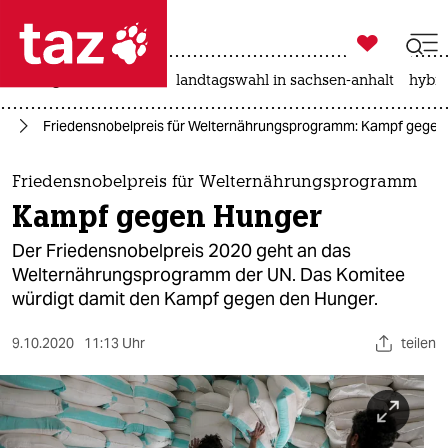

taz zahl ich
niedrigwasser
rente
landtagswahl in sachsen-anhalt
hybri

taz zahl ich
tik
Friedensnobelpreis für Welternährungsprogramm: Kampf gegen
taz zahl ich
themen
Friedensnobelpreis für Welternährungsprogramm
Kampf gegen Hunger
politik
Der Friedensnobelpreis 2020 geht an das
öko
Welternährungsprogramm der UN. Das Komitee
würdigt damit den Kampf gegen den Hunger.
gesellschaft
9.10.2020
11:13 Uhr
teilen
kultur
sport