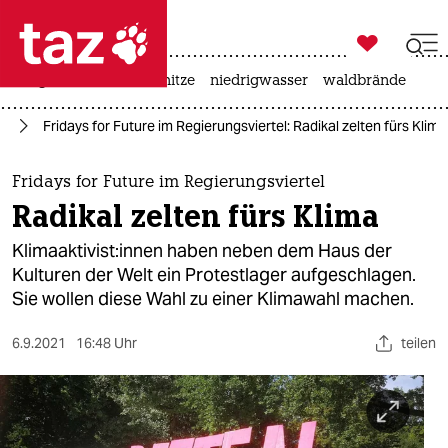

taz zahl ich
krieg in der ukraine
hitze
niedrigwasser
waldbrände

taz zahl ich
re
Fridays for Future im Regierungsviertel: Radikal zelten fürs Klima
taz zahl ich
themen
Fridays for Future im Regierungsviertel
Radikal zelten fürs Klima
politik
Kli­ma­ak­ti­vis­t:in­nen haben neben dem Haus der
öko
Kulturen der Welt ein Protestlager aufgeschlagen.
Sie wollen diese Wahl zu einer Klimawahl machen.
gesellschaft
6.9.2021
16:48 Uhr
teilen
kultur
sport