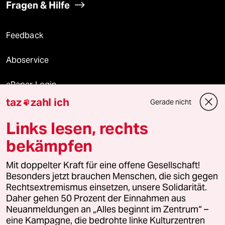
Fragen & Hilfe
Feedback
Aboservice
ePaper Login
taz
zahl ich
Gerade nicht

Downloads für Abonnierende
Links lesen, rechts
bekämpfen
© 2026 taz Verlags und Vertriebs GmbH
Mit doppelter Kraft für eine offene Gesellschaft!
Alle Rechte vorbehalten. Bei rechtlichen Fragen oder für Genehmigungen
wenden Sie sich bitte an
lizenzen@taz.de
Besonders jetzt brauchen Menschen, die sich gegen
Rechtsextremismus einsetzen, unsere Solidarität.
Daher gehen 50 Prozent der Einnahmen aus
Feedback
Redaktionsstatut
Kommune-Richtlinien
KI-
Neuanmeldungen an „Alles beginnt im Zentrum“ –
eine Kampagne, die bedrohte linke Kulturzentren