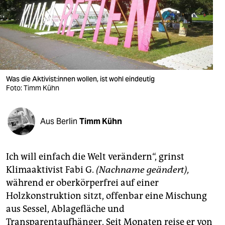
berlin
nord
wahrheit
verlag
Was die Ak­ti­vis­t:in­nen wollen, ist wohl eindeutig
verlag
Foto: Timm Kühn
veranstaltungen
Aus Berlin
Timm Kühn
shop
fragen & hilfe
Ich will einfach die Welt verändern“, grinst
unterstützen
Klimaaktivist Fabi G.
(Nachname geändert),
während er oberkörperfrei auf einer
abo
Holzkonstruktion sitzt, offenbar eine Mischung
genossenschaft
aus Sessel, Ablagefläche und
Transparentaufhänger. Seit Monaten reise er von