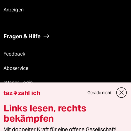
Anzeigen
Fragen & Hilfe
Feedback
Aboservice
ePaper Login
taz
zahl ich
Gerade nicht

Downloads für Abonnierende
Links lesen, rechts
bekämpfen
© 2026 taz Verlags und Vertriebs GmbH
Mit doppelter Kraft für eine offene Gesellschaft!
Alle Rechte vorbehalten. Bei rechtlichen Fragen oder für Genehmigungen