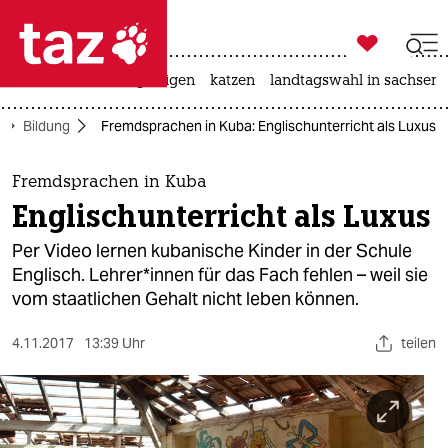

taz zahl ich
ceuta
hitze
bergsteigen
katzen
landtagswahl in sachsen-

taz zahl ich
Bildung
Fremdsprachen in Kuba: Englischunterricht als Luxus
taz zahl ich
themen
Fremdsprachen in Kuba
Englischunterricht als Luxus
politik
Per Video lernen kubanische Kinder in der Schule
öko
Englisch. Lehrer*innen für das Fach fehlen – weil sie
vom staatlichen Gehalt nicht leben können.
gesellschaft
4.11.2017
13:39 Uhr
teilen
kultur
sport