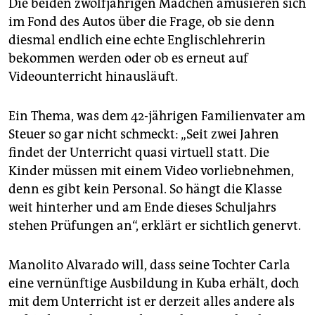
Die beiden zwölfjährigen Mädchen amüsieren sich
epaper login
im Fond des Autos über die Frage, ob sie denn
diesmal endlich eine echte Englischlehrerin
bekommen werden oder ob es erneut auf
Videounterricht hinausläuft.
Ein Thema, was dem 42-jährigen Familienvater am
Steuer so gar nicht schmeckt: „Seit zwei Jahren
findet der Unterricht quasi virtuell statt. Die
Kinder müssen mit einem Video vorliebnehmen,
denn es gibt kein Personal. So hängt die Klasse
weit hinterher und am Ende dieses Schuljahrs
stehen Prüfungen an“, erklärt er sichtlich genervt.
Manolito Alvarado will, dass seine Tochter Carla
eine vernünftige Ausbildung in Kuba erhält, doch
mit dem Unterricht ist er derzeit alles andere als