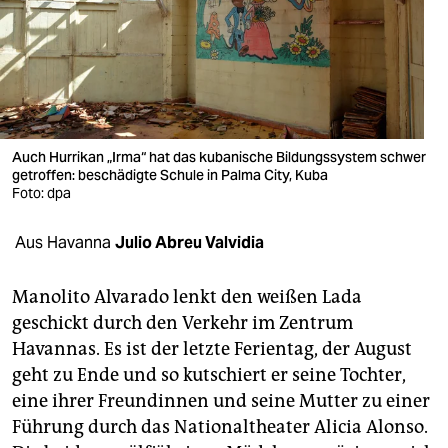
berlin
nord
wahrheit
verlag
Auch Hurrikan „Irma“ hat das kubanische Bildungssystem schwer
getroffen: beschädigte Schule in Palma City, Kuba
verlag
Foto: dpa
veranstaltungen
Aus Havanna
Julio Abreu Valvidia
shop
fragen & hilfe
Manolito Alvarado lenkt den weißen Lada
geschickt durch den Verkehr im Zentrum
unterstützen
Havannas. Es ist der letzte Ferientag, der August
geht zu Ende und so kutschiert er seine Tochter,
abo
eine ihrer Freundinnen und seine Mutter zu einer
genossenschaft
Führung durch das Nationaltheater Alicia Alonso.