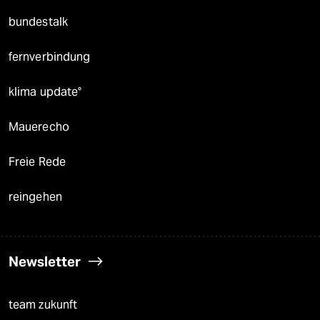
bundestalk
fernverbindung
klima update°
Mauerecho
Freie Rede
reingehen
Newsletter
team zukunft