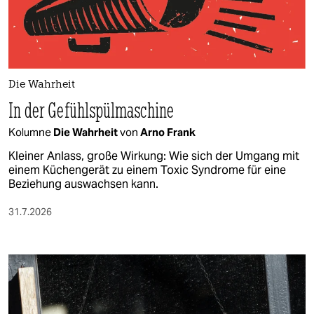
berlin
nord
wahrheit
Die Wahrheit
verlag
In der Gefühlspülmaschine
verlag
Kolumne
Die Wahrheit
von
Arno Frank
veranstaltungen
Kleiner Anlass, große Wirkung: Wie sich der Umgang mit
einem Küchengerät zu einem Toxic Syndrome für eine
shop
Beziehung auswachsen kann.
fragen & hilfe
31.7.2026
unterstützen
abo
genossenschaft