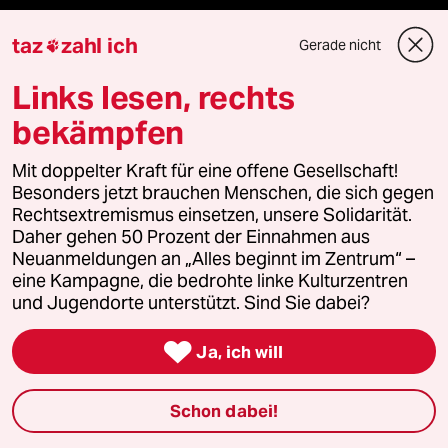
taz lab Infobrief
taz
zahl ich
Gerade nicht

Links lesen, rechts
Veranstaltungen
bekämpfen
Mit doppelter Kraft für eine offene Gesellschaft!
Demnächst
Besonders jetzt brauchen Menschen, die sich gegen
Rechtsextremismus einsetzen, unsere Solidarität.
Vor Ort
Daher gehen 50 Prozent der Einnahmen aus
Neuanmeldungen an „Alles beginnt im Zentrum“ –
Live im Stream
eine Kampagne, die bedrohte linke Kulturzentren
und Jugendorte unterstützt. Sind Sie dabei?
Vergangene

Ja, ich will
taz lab 2027
Schon dabei!