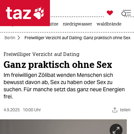

taz zahl ich
krieg in der ukraine
hitze
niedrigwasser
waldbrände

taz zahl ich
Berlin
Freiwilliger Verzicht auf Dating: Ganz praktisch ohne Sex
taz zahl ich
themen
Freiwilliger Verzicht auf Dating
Ganz praktisch ohne Sex
politik
Im freiwilligen Zölibat wenden Menschen sich
öko
bewusst davon ab, Sex zu haben oder Sex zu
suchen. Für manche setzt das ganz neue Energien
gesellschaft
frei.
kultur
4.9.2025
10:00 Uhr
teilen
sport