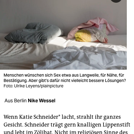
berlin
nord
wahrheit
verlag
verlag
veranstaltungen
Menschen wünschen sich Sex etwa aus Langweile, für Nähe, für
shop
Bestätigung. Aber gibt’s dafür nicht vielleicht bessere Lösungen?
Foto: Ulrike Leyens/plainpicture
fragen & hilfe
unterstützen
Aus Berlin
Nike Wessel
abo
Wenn Katie Schneider* lacht, strahlt ihr ganzes
genossenschaft
Gesicht. Schneider trägt gern knalligen Lippenstift
und lebt im Zölibat. Nicht im religiösen Sinne des