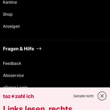
Kantine
Shop
Anzeigen
Fragen & Hilfe
Feedback
Aboservice
ePaper Login
taz
zahl ich
Gerade nicht

Downloads für Abonnierende
Links lesen, rechts