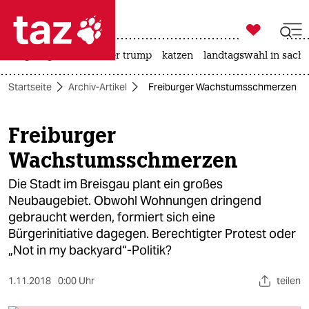

taz zahl ich
bergsteigen
usa unter trump
katzen
landtagswahl in sachs

taz zahl ich
Startseite
Archiv-Artikel
Freiburger Wachstumsschmerzen
taz zahl ich
themen
Freiburger
Wachstumsschmerzen
politik
Die Stadt im Breisgau plant ein großes
öko
Neubaugebiet. Obwohl Wohnungen dringend
gebraucht werden, formiert sich eine
gesellschaft
Bürgerinitiative dagegen. Berechtigter Protest oder
kultur
„Not in my backyard“-Politik?
sport
1.11.2018
0:00 Uhr
teilen