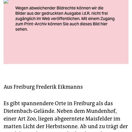
berlin
nord
wahrheit
verlag
verlag
Freiburg-­Rieselfeld. Neuer Stadtteil für Besser­verdienende?
Foto: Daniel Schoenen/picture alliance
veranstaltungen
shop
fragen & hilfe
Aus Freiburg
Frederik Eikmanns
unterstützen
Es gibt spannendere Orte in Freiburg als das
abo
Dietenbach-Gelände. Neben dem Mundenhof,
einer Art Zoo, liegen abgeerntete Maisfelder im
genossenschaft
matten Licht der Herbstsonne. Ab und zu trägt der