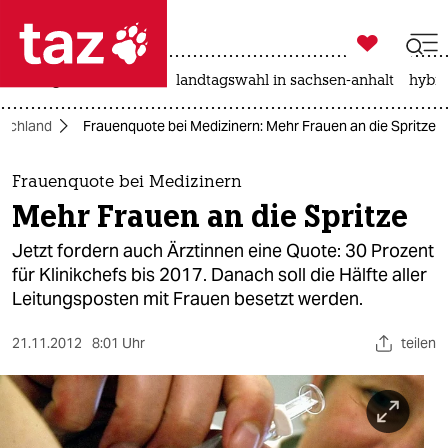

taz zahl ich
niedrigwasser
rente
landtagswahl in sachsen-anhalt
hybri

taz zahl ich
tschland
Frauenquote bei Medizinern: Mehr Frauen an die Spritze
taz zahl ich
themen
Frauenquote bei Medizinern
Mehr Frauen an die Spritze
politik
Jetzt fordern auch Ärztinnen eine Quote: 30 Prozent
öko
für Klinikchefs bis 2017. Danach soll die Hälfte aller
Leitungsposten mit Frauen besetzt werden.
gesellschaft
21.11.2012
8:01 Uhr
teilen
kultur
sport