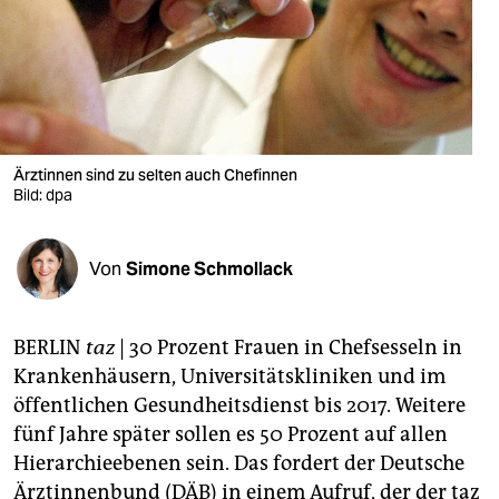
berlin
nord
wahrheit
verlag
Ärztinnen sind zu selten auch Chefinnen
verlag
Bild: dpa
veranstaltungen
Von
Simone Schmollack
shop
fragen & hilfe
BERLIN
taz
| 30 Prozent Frauen in Chefsesseln in
unterstützen
Krankenhäusern, Universitätskliniken und im
öffentlichen Gesundheitsdienst bis 2017. Weitere
abo
fünf Jahre später sollen es 50 Prozent auf allen
genossenschaft
Hierarchieebenen sein. Das fordert der Deutsche
Ärztinnenbund (DÄB) in einem Aufruf, der der taz