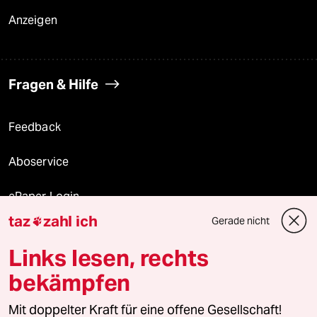
Anzeigen
Fragen & Hilfe
Feedback
Aboservice
ePaper Login
taz
zahl ich
Gerade nicht

Downloads für Abonnierende
Links lesen, rechts
bekämpfen
© 2026 taz Verlags und Vertriebs GmbH
Alle Rechte vorbehalten. Bei rechtlichen Fragen oder für Genehmigungen
Mit doppelter Kraft für eine offene Gesellschaft!