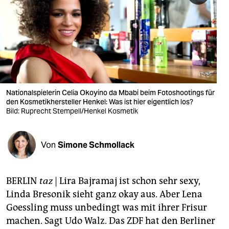
berlin
nord
wahrheit
verlag
verlag
Nationalspielerin Celia Okoyino da Mbabi beim Fotoshootings für
den Kosmetikhersteller Henkel: Was ist hier eigentlich los?
veranstaltungen
Bild: Ruprecht Stempell/Henkel Kosmetik
shop
Von
Simone Schmollack
fragen & hilfe
unterstützen
BERLIN
taz
| Lira Bajramaj ist schon sehr sexy,
abo
Linda Bresonik sieht ganz okay aus. Aber Lena
Goessling muss unbedingt was mit ihrer Frisur
genossenschaft
machen. Sagt Udo Walz. Das ZDF hat den Berliner