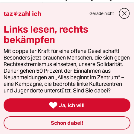
mehr dick...
taz
zahl ich
Gerade nicht

Links lesen, rechts
Thorsten Reinert
TR
24.06.2011
,
11:24 Uhr
bekämpfen
"Die Mannsweiber früher haben dem
Frauenfußball nicht gutgetan.", sagt die
Mit doppelter Kraft für eine offene Gesellschaft!
Trainerin. Recht hat sie.
Besonders jetzt brauchen Menschen, die sich gegen
Rechtsextremismus einsetzen, unsere Solidarität.
Und das:
Daher gehen 50 Prozent der Einnahmen aus
Neuanmeldungen an „Alles beginnt im Zentrum“ –
"Die Feministinnen früher haben den Frauen
eine Kampagne, die bedrohte linke Kulturzentren
und den Männern in dieser Gesellschaft nicht
und Jugendorte unterstützt. Sind Sie dabei?
gut getan.", sagt Thorsten Reinert. Recht hat er.

Ja, ich will
Mannsweiber und Feministinnen - Überflüssig
wie ein Kropf.
Schon dabei!