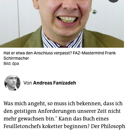
berlin
nord
wahrheit
verlag
verlag
Hat er etwa den Anschluss verpasst? FAZ-Mastermind Frank
Schirrmacher
veranstaltungen
Bild: dpa
shop
Von
Andreas Fanizadeh
fragen & hilfe
unterstützen
Was mich angeht, so muss ich bekennen, dass ich
abo
den geistigen Anforderungen unserer Zeit nicht
mehr gewachsen bin." Kann das Buch eines
genossenschaft
Feuilletonchefs koketter beginnen? Der Philosoph