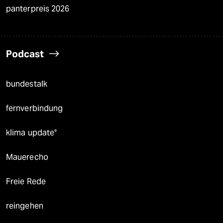
panterpreis 2026
Podcast
bundestalk
fernverbindung
klima update°
Mauerecho
Freie Rede
reingehen