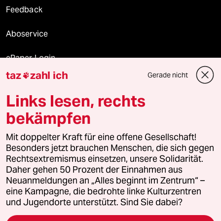
Feedback
Aboservice
ePaper Login
taz
zahl ich
Gerade nicht

Downloads für Abonnierende
Links lesen, rechts
bekämpfen
© 2026 taz Verlags und Vertriebs GmbH
Mit doppelter Kraft für eine offene Gesellschaft!
Alle Rechte vorbehalten. Bei rechtlichen Fragen oder für Genehmigungen
wenden Sie sich bitte an
lizenzen@taz.de
Besonders jetzt brauchen Menschen, die sich gegen
Rechtsextremismus einsetzen, unsere Solidarität.
Daher gehen 50 Prozent der Einnahmen aus
Feedback
Redaktionsstatut
Kommune-Richtlinien
KI-
Neuanmeldungen an „Alles beginnt im Zentrum“ –
eine Kampagne, die bedrohte linke Kulturzentren
Leitlinie
Informant
Datenschutz
Impressum
AGB
und Jugendorte unterstützt. Sind Sie dabei?