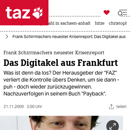

taz zahl ich
iran-krieg
landtagswahl in sachsen-anhalt
hitze
christophe

taz zahl ich
ch
Frank Schirrmachers neuester Krisenreport: Das Digitakel aus F
taz zahl ich
themen
Frank Schirrmachers neuester Krisenreport
Das Digitakel aus Frankfurt
politik
Was ist denn da los? Der Herausgeber der "FAZ"
öko
verliert die Kontrolle übers Denken, um sie dann -
puh - doch wieder zurückzugewinnen.
gesellschaft
Nachzuverfolgen in seinem Buch "Payback".
kultur
21.11.2009
2:00 Uhr
teilen
sport