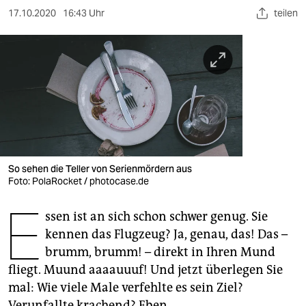
berlin
17.10.2020
16:43 Uhr
teilen
nord
wahrheit
verlag
verlag
veranstaltungen
So sehen die Teller von Serienmördern aus
shop
Foto: PolaRocket / photocase.de
fragen & hilfe
E
ssen ist an sich schon schwer genug. Sie
unterstützen
kennen das Flugzeug? Ja, genau, das! Das –
brumm, brumm! – direkt in Ihren Mund
abo
fliegt. Muund aaaauuuf! Und jetzt überlegen Sie
genossenschaft
mal: Wie viele Male verfehlte es sein Ziel?
Verunfallte krachend? Eben.