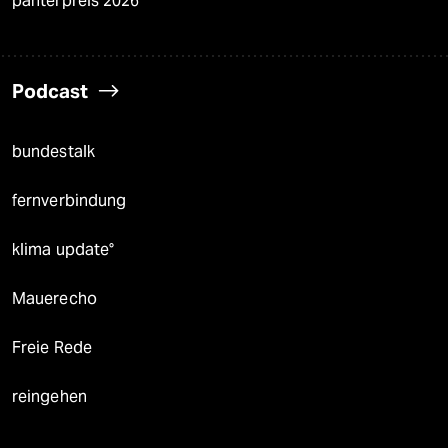
panterpreis 2026
Podcast
bundestalk
fernverbindung
klima update°
Mauerecho
Freie Rede
reingehen