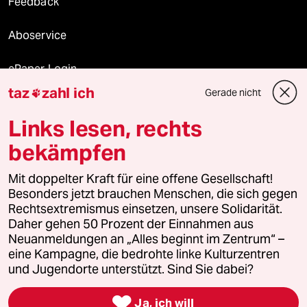
Feedback
Aboservice
ePaper Login
taz
zahl ich
Gerade nicht

Downloads für Abonnierende
Links lesen, rechts
bekämpfen
© 2026 taz Verlags und Vertriebs GmbH
Alle Rechte vorbehalten. Bei rechtlichen Fragen oder für Genehmigungen
Mit doppelter Kraft für eine offene Gesellschaft!
wenden Sie sich bitte an
lizenzen@taz.de
Besonders jetzt brauchen Menschen, die sich gegen
Rechtsextremismus einsetzen, unsere Solidarität.
Daher gehen 50 Prozent der Einnahmen aus
Feedback
Redaktionsstatut
Kommune-Richtlinien
KI-
Neuanmeldungen an „Alles beginnt im Zentrum“ –
eine Kampagne, die bedrohte linke Kulturzentren
Leitlinie
Informant
Datenschutz
Impressum
AGB
und Jugendorte unterstützt. Sind Sie dabei?
Seitenwende
Einwilligungen widerrufen (Ads)

Ja, ich will