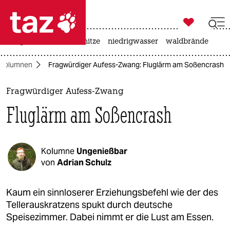

taz zahl ich
krieg in der ukraine
hitze
niedrigwasser
waldbrände

taz zahl ich
Kolumnen
Fragwürdiger Aufess-Zwang: Fluglärm am Soßencrash
taz zahl ich
themen
Fragwürdiger Aufess-Zwang
Fluglärm am Soßencrash
politik
öko
Kolumne
Ungenießbar
gesellschaft
von
Adrian Schulz
kultur
Kaum ein sinnloserer Erziehungsbefehl wie der des
Tellerauskratzens spukt durch deutsche
sport
Speisezimmer. Dabei nimmt er die Lust am Essen.