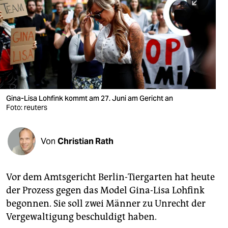
berlin
nord
wahrheit
verlag
verlag
Gina-Lisa Lohfink kommt am 27. Juni am Gericht an
Foto: reuters
veranstaltungen
shop
Von
Christian Rath
fragen & hilfe
unterstützen
Vor dem Amtsgericht Berlin-Tiergarten hat heute
der Prozess gegen das Model Gina-Lisa Lohfink
abo
begonnen. Sie soll zwei Männer zu Unrecht der
genossenschaft
Vergewaltigung beschuldigt haben.