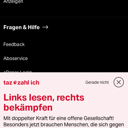
Anzeigen
Fragen & Hilfe
Feedback
Aboservice
ePaper Login
taz
zahl ich
Gerade nicht

Downloads für Abonnierende
Links lesen, rechts
bekämpfen
© 2026 taz Verlags und Vertriebs GmbH
Mit doppelter Kraft für eine offene Gesellschaft!
Alle Rechte vorbehalten. Bei rechtlichen Fragen oder für Genehmigungen
wenden Sie sich bitte an
lizenzen@taz.de
Besonders jetzt brauchen Menschen, die sich gegen