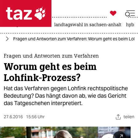

taz zahl ich
niedrigwasser
rente
landtagswahl in sachsen-anhalt
hybri

taz zahl ich
ag
Fragen und Antworten zum Verfahren: Worum geht es beim Lohf
taz zahl ich
themen
Fragen und Antworten zum Verfahren
Worum geht es beim
politik
Lohfink-Prozess?
öko
Hat das Verfahren gegen Lohfink rechtspolitische
Bedeutung? Das hängt davon ab, wie das Gericht
gesellschaft
das Tatgeschehen interpretiert.
kultur
27.6.2016
15:56 Uhr
teilen
sport