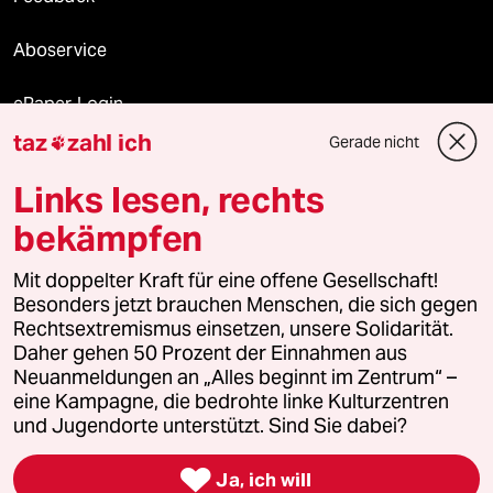
Aboservice
ePaper Login
taz
zahl ich
Gerade nicht

Downloads für Abonnierende
Links lesen, rechts
bekämpfen
© 2026 taz Verlags und Vertriebs GmbH
Alle Rechte vorbehalten. Bei rechtlichen Fragen oder für Genehmigungen
Mit doppelter Kraft für eine offene Gesellschaft!
wenden Sie sich bitte an
lizenzen@taz.de
Besonders jetzt brauchen Menschen, die sich gegen
Rechtsextremismus einsetzen, unsere Solidarität.
Daher gehen 50 Prozent der Einnahmen aus
Feedback
Redaktionsstatut
Kommune-Richtlinien
KI-
Neuanmeldungen an „Alles beginnt im Zentrum“ –
eine Kampagne, die bedrohte linke Kulturzentren
Leitlinie
Informant
Datenschutz
Impressum
AGB
und Jugendorte unterstützt. Sind Sie dabei?
Seitenwende
Einwilligungen widerrufen (Ads)

Ja, ich will