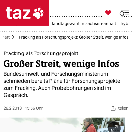

taz zahl ich
niedrigwasser
rente
landtagswahl in sachsen-anhalt
hybri

taz zahl ich
chaft
Fracking als Forschungsprojekt: Großer Streit, wenige Infos
taz zahl ich
themen
Fracking als Forschungsprojekt
Großer Streit, wenige Infos
politik
Bundesumwelt-und Forschungsministerium
öko
schmieden bereits Pläne für Forschungsprojekte
zum Fracking. Auch Probebohrungen sind im
gesellschaft
Gespräch.
kultur
28.2.2013
15:56 Uhr
teilen
sport