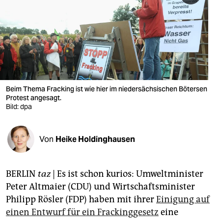
berlin
nord
wahrheit
verlag
verlag
Beim Thema Fracking ist wie hier im niedersächsischen Bötersen
Protest angesagt.
veranstaltungen
Bild: dpa
shop
Von
Heike Holdinghausen
fragen & hilfe
unterstützen
BERLIN
taz
| Es ist schon kurios: Umweltminister
abo
Peter Altmaier (CDU) und Wirtschaftsminister
Philipp Rösler (FDP) haben mit ihrer
Einigung auf
genossenschaft
einen Entwurf für ein Frackinggesetz
eine