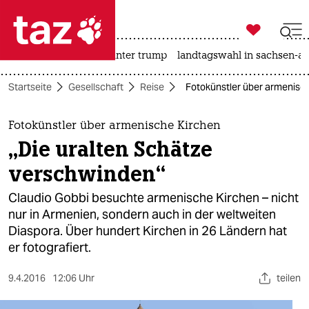

taz zahl ich
nahost-konflikt
usa unter trump
landtagswahl in sachsen-an

taz zahl ich
Startseite
Gesellschaft
Reise
Fotokünstler über armenisch
taz zahl ich
themen
Fotokünstler über armenische Kirchen
„Die uralten Schätze
politik
verschwinden“
öko
Claudio Gobbi besuchte armenische Kirchen – nicht
nur in Armenien, sondern auch in der weltweiten
gesellschaft
Diaspora. Über hundert Kirchen in 26 Ländern hat
er fotografiert.
kultur
sport
9.4.2016
12:06 Uhr
teilen