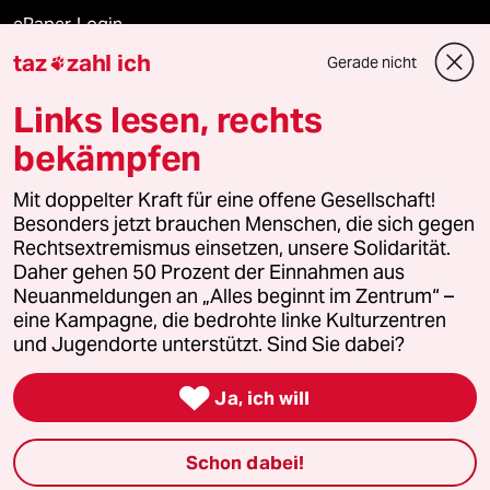
ePaper Login
taz
zahl ich
Gerade nicht

Downloads für Abonnierende
Links lesen, rechts
bekämpfen
© 2026 taz Verlags und Vertriebs GmbH
Mit doppelter Kraft für eine offene Gesellschaft!
Alle Rechte vorbehalten. Bei rechtlichen Fragen oder für Genehmigungen
wenden Sie sich bitte an
lizenzen@taz.de
Besonders jetzt brauchen Menschen, die sich gegen
Rechtsextremismus einsetzen, unsere Solidarität.
Daher gehen 50 Prozent der Einnahmen aus
Feedback
Redaktionsstatut
Kommune-Richtlinien
KI-
Neuanmeldungen an „Alles beginnt im Zentrum“ –
eine Kampagne, die bedrohte linke Kulturzentren
Leitlinie
Informant
Datenschutz
Impressum
AGB
und Jugendorte unterstützt. Sind Sie dabei?
Seitenwende
Einwilligungen widerrufen (Ads)

Ja, ich will
Schon dabei!