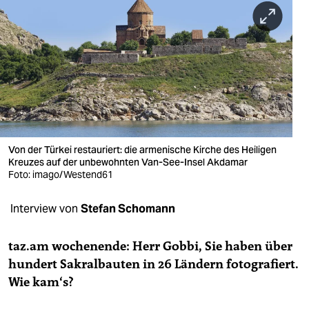
berlin
nord
wahrheit
verlag
verlag
veranstaltungen
Von der Türkei restauriert: die armenische Kirche des Heiligen
Kreuzes auf der unbewohnten Van-See-Insel Akdamar
shop
Foto: imago/Westend61
fragen & hilfe
Interview von
Stefan Schomann
unterstützen
taz.am wochenende: Herr Gobbi, Sie haben über
abo
hundert Sakralbauten in 26 Ländern fotografiert.
Wie kam‘s?
genossenschaft