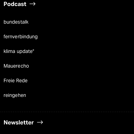
Podcast
bundestalk
fernverbindung
klima update°
Mauerecho
Freie Rede
reingehen
Newsletter