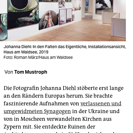
berlin
nord
wahrheit
verlag
Johanna Diehl: In den Falten das Eigentliche, Installationsansicht,
verlag
Haus am Waldsee, 2019
Foto: Roman März/Haus am Waldsee
veranstaltungen
Von
Tom Mustroph
shop
fragen & hilfe
Die Fotografin Johanna Diehl stöberte erst lange
an den Rändern Europas herum. Sie brachte
unterstützen
faszinierende Aufnahmen von
verlassenen und
abo
umgewidmeten Synagogen
in der Ukraine und
von in Moscheen verwandelten Kirchen aus
genossenschaft
Zypern mit. Sie entdeckte Ruinen der