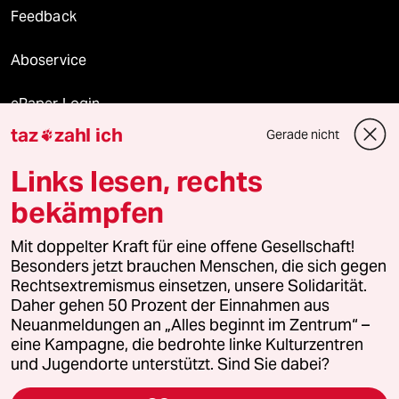
Feedback
Aboservice
ePaper Login
taz
zahl ich
Gerade nicht

Downloads für Abonnierende
Links lesen, rechts
bekämpfen
© 2026 taz Verlags und Vertriebs GmbH
Alle Rechte vorbehalten. Bei rechtlichen Fragen oder für Genehmigungen
Mit doppelter Kraft für eine offene Gesellschaft!
wenden Sie sich bitte an
lizenzen@taz.de
Besonders jetzt brauchen Menschen, die sich gegen
Rechtsextremismus einsetzen, unsere Solidarität.
Daher gehen 50 Prozent der Einnahmen aus
Feedback
Redaktionsstatut
Kommune-Richtlinien
KI-
Neuanmeldungen an „Alles beginnt im Zentrum“ –
eine Kampagne, die bedrohte linke Kulturzentren
Leitlinie
Informant
Datenschutz
Impressum
AGB
und Jugendorte unterstützt. Sind Sie dabei?