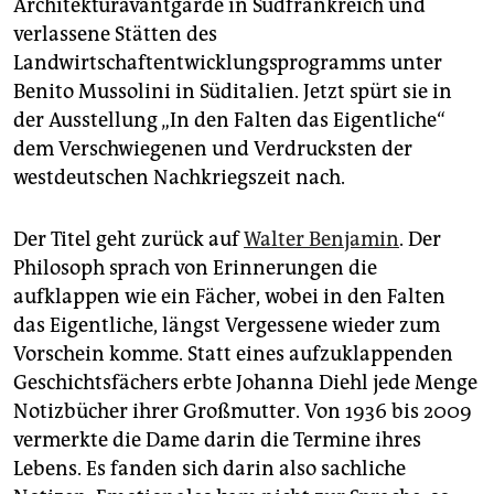
epaper login
Architekturavantgarde in Südfrankreich und
verlassene Stätten des
Landwirtschaftentwicklungsprogramms unter
Benito Mussolini in Süditalien. Jetzt spürt sie in
der Ausstellung „In den Falten das Eigentliche“
dem Verschwiegenen und Verdrucksten der
westdeutschen Nachkriegszeit nach.
Der Titel geht zurück auf
Walter Benjamin
. Der
Philosoph sprach von Erinnerungen die
aufklappen wie ein Fächer, wobei in den Falten
das Eigentliche, längst Vergessene wieder zum
Vorschein komme. Statt eines aufzuklappenden
Geschichtsfächers erbte Johanna Diehl jede Menge
Notizbücher ihrer Großmutter. Von 1936 bis 2009
vermerkte die Dame darin die Termine ihres
Lebens. Es fanden sich darin also sachliche