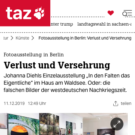

taz zahl ich
nahost-konflikt
usa unter trump
landtagswahl in sachsen-an

taz zahl ich
ultur
Künste
Fotoausstellung in Berlin: Verlust und Versehrung
taz zahl ich
themen
Fotoausstellung in Berlin
Verlust und Versehrung
politik
Johanna Diehls Einzelausstellung „In den Falten das
öko
Eigentliche“ im Haus am Waldsee. Oder: die
falschen Bilder der westdeutschen Nachkriegszeit.
gesellschaft
11.12.2019
12:49 Uhr
teilen
kultur
sport