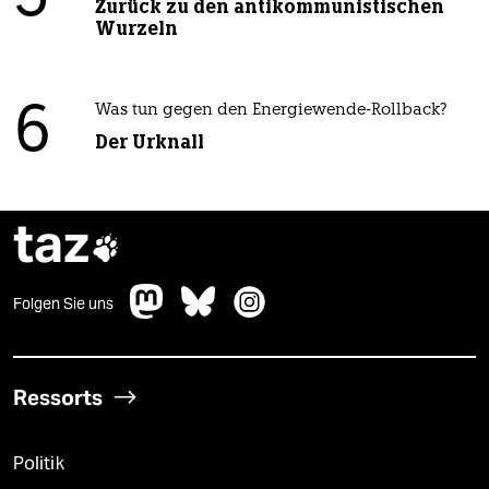
Zurück zu den antikommunistischen
Wurzeln
6
Was tun gegen den Energiewende-Rollback?
Der Urknall
taz

Folgen Sie uns
Ressorts
Politik