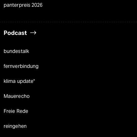
panterpreis 2026
Podcast
bundestalk
fernverbindung
klima update°
Mauerecho
Freie Rede
reingehen